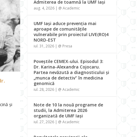
Admiterea de toamnă la UMF Iași
aug. 4, 2026
|
@ Academic
UMF Iași aduce prevenția mai
aproape de comunitățile
vulnerabile prin proiectul LIVE(RO)4
NORD-EST
iul. 31, 2026
|
@ Presa
Poveștile CEMEX-ului. Episodul 3:
Dr. Karina-Alexandra Cojocaru.
Partea nevăzută a diagnosticului și
„munca de detectiv” în medicina
r.
genomică
iul. 28, 2026
|
@ Academic
cină și
Note de 10 la nouă programe de
studii, la Admiterea 2026
organizată de UMF Iași
iul. 27, 2026
|
@ Academic