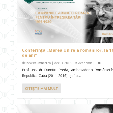
Conferința „Marea Unire a românilor, la 1
de ani”
de
news@umfiasi.ro
|
dec. 3, 2018
|
@ Academic
|
0
Prof. univ. dr. Dumitru Preda, ambasador al României î
Republica Cuba (2011-2016), șef al...
CITEŞTE MAI MULT