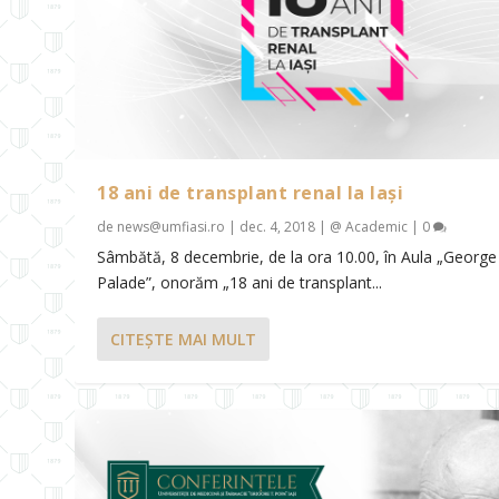
18 ani de transplant renal la Iași
de
news@umfiasi.ro
|
dec. 4, 2018
|
@ Academic
|
0
Sâmbătă, 8 decembrie, de la ora 10.00, în Aula „George
Palade”, onorăm „18 ani de transplant...
CITEŞTE MAI MULT