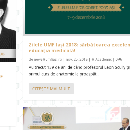
Zilele UMF Iași 2018: sărbătoarea excelen
educația medicală!
de
news@umfiasi.ro
|
nov. 25, 2018
|
@ Academic
|
0
Au trecut 139 de ani de când profesorul Leon Scully ț
primul curs de anatomie la proaspăt...
MF
CITEŞTE MAI MULT