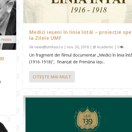
Medici ieșeni în linia întâi – proiecție spe
la Zilele UMF
de
news@umfiasi.ro
|
nov. 30, 2018
|
@ Academic
|
0
Un fragment din filmul documentar „Medici în linia întâ
00
(1916-1918)”, finanțat de Primăria Iași...
CITEŞTE MAI MULT
n