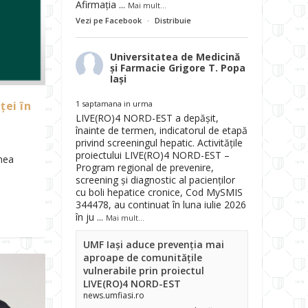
Afirmația
...
Mai mult...
Vezi pe Facebook
·
Distribuie
Universitatea de Medicină
și Farmacie Grigore T. Popa
Iași
1 saptamana in urma
ței în
LIVE(RO)4 NORD-EST a depășit,
înainte de termen, indicatorul de etapă
privind screeningul hepatic. Activitățile
proiectului LIVE(RO)4 NORD-EST –
inea
Program regional de prevenire,
screening și diagnostic al pacienților
cu boli hepatice cronice, Cod MySMIS
344478, au continuat în luna iulie 2026
în ju
...
Mai mult...
UMF Iași aduce prevenția mai
aproape de comunitățile
vulnerabile prin proiectul
LIVE(RO)4 NORD-EST
news.umfiasi.ro