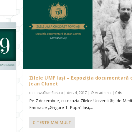
Zilele UMF Iași – Expoziția documentară d
Jean Clunet
de
news@umfiasi.ro
|
dec. 4, 2017
|
@ Academic
|
0
Pe 7 decembrie, cu ocazia Zilelor Universității de Medi
Farmacie „Grigore T. Popa” Iași,...
CITEŞTE MAI MULT