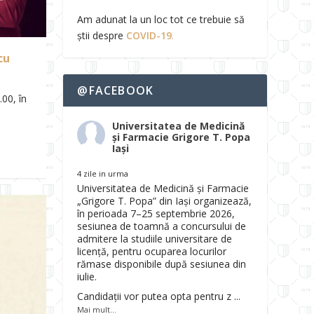
Am adunat la un loc tot ce trebuie să
știi despre
COVID-19
.
cu
@FACEBOOK
.00, în
Universitatea de Medicină
și Farmacie Grigore T. Popa
Iași
4 zile in urma
Universitatea de Medicină și Farmacie
„Grigore T. Popa” din Iași organizează,
în perioada 7–25 septembrie 2026,
sesiunea de toamnă a concursului de
admitere la studiile universitare de
licență, pentru ocuparea locurilor
rămase disponibile după sesiunea din
iulie.
Candidații vor putea opta pentru z
...
Mai mult...