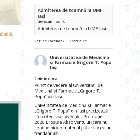
Admiterea de toamnă la UMF
Iași
news.umfiasi.ro
Admiterea de toamnă la UMF Iași
cială,
Vezi pe Facebook
·
Distribuie
Universitatea de Medicină
i
și Farmacie Grigore T. Popa
Iași
7 zile in urma
Punct de vedere al Universității de
Medicină și Farmacie „Grigore T.
Popa” din Iași
Universitatea de Medicină și Farmacie
„Grigore T. Popa” din Iași precizează
că a oferit absolvenților Promoției
2026 Broșura Absolventului (care nu
conține niciun material publicitar) și un
trandafir alb.