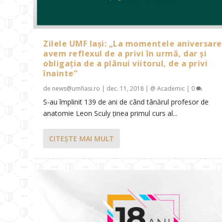
Zilele UMF Iași: „La momentele aniversare
avem reflexul de a privi în urmă, dar și
obligația de a plănui viitorul, de a privi
înainte”
de
news@umfiasi.ro
|
dec. 11, 2018
|
@ Academic
|
0
S-au împlinit 139 de ani de când tânărul profesor de
anatomie Leon Sculy ținea primul curs al...
CITEŞTE MAI MULT