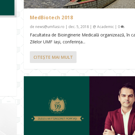
MedBiotech 2018
de
news@umfiasi.ro
|
dec. 5, 2018
|
@ Academic
|
0
Facultatea de Bioinginerie Medicală organizează, în ca
Zilelor UMF Iași, conferinţa...
CITEŞTE MAI MULT