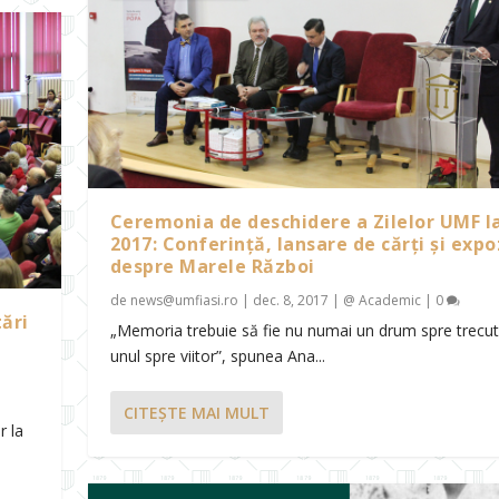
Ceremonia de deschidere a Zilelor UMF I
2017: Conferință, lansare de cărți și expoz
despre Marele Război
de
news@umfiasi.ro
|
dec. 8, 2017
|
@ Academic
|
0
ări
„Memoria trebuie să fie nu numai un drum spre trecut, 
unul spre viitor”, spunea Ana...
CITEŞTE MAI MULT
r la