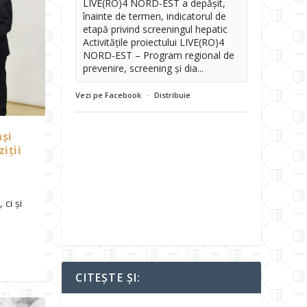
LIVE(RO)4 NORD-EST a depășit,
înainte de termen, indicatorul de
etapă privind screeningul hepatic
Activitățile proiectului LIVE(RO)4
NORD-EST – Program regional de
prevenire, screening și dia...
Vezi pe Facebook
·
Distribuie
ași
iții
ci şi
CITEȘTE ȘI: