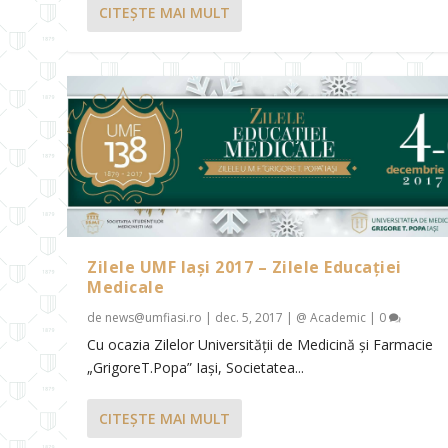
CITEŞTE MAI MULT
Zilele UMF Iași 2017 – Zilele Educației
Medicale
de
news@umfiasi.ro
|
dec. 5, 2017
|
@ Academic
|
0
Cu ocazia Zilelor Universității de Medicină și Farmacie
„GrigoreT.Popa” Iași, Societatea...
CITEŞTE MAI MULT