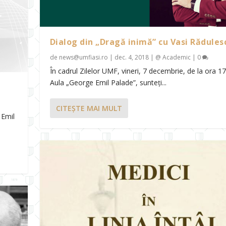
Dialog din „Dragă inimă” cu Vasi Rădules
de
news@umfiasi.ro
|
dec. 4, 2018
|
@ Academic
|
0
În cadrul Zilelor UMF, vineri, 7 decembrie, de la ora 17
Aula „George Emil Palade”, sunteți...
CITEŞTE MAI MULT
 Emil