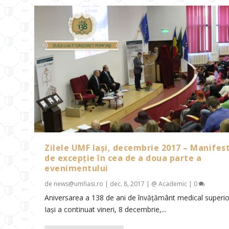
Zilele UMF Iași, decembrie 2017 – Manifest
de excepție în cea de a doua parte a
evenimentului
de
news@umfiasi.ro
|
dec. 8, 2017
|
@ Academic
|
0
Aniversarea a 138 de ani de învățământ medical superio
Iași a continuat vineri, 8 decembrie,...