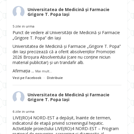
Universitatea de Medicină și Farmacie
Grigore T. Popa Iași
5 zile in urma
Punct de vedere al Universității de Medicină și Farmacie
„Grigore T. Popa” din Iași
Universitatea de Medicină și Farmacie „Grigore T. Popa”
din Iași precizează că a oferit absolvenților Promoției
2026 Broșura Absolventului (care nu conține niciun
material publicitar) și un trandafir alb.
Afirmația
...
Mai mult...
Vezi pe Facebook
·
Distribuie
Universitatea de Medicină și Farmacie
Grigore T. Popa Iași
6 zile in urma
LIVE(RO)4 NORD-EST a depășit, înainte de termen,
indicatorul de etapă privind screeningul hepatic.
Activitățile proiectului LIVE(RO)4 NORD-EST – Program
regional de prevenire, screening și diagnostic al