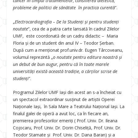
cancer în timpul tratamentelor, consilierea dietetică,
probleme de politici de sănătate în practica curentă
”.
„
Electrocardiografia – De la Studenți și pentru studenți
noutate
”, cea de a patra carte lansată în cadrul Zilelor
UMF, este coordonată de un cadru didactic – Maria
Floria și de un student din anul IV – Teodor Șerban.
După cum a menționat prof.univ.dr. Eugen Târcoveanu,
volumul reprezintă „
o noutate pentru editura noastră și
un debut de bun augur, pentru că în toate marele
universități există această tradiție, a cărților scrise de
studenți
”.
Programul Zilelor UMF Iași din acest an s-a încheiat cu
un spectacol extraordinar susținut de artiștii Operei
Naționale Iași, în Sala Mare a Teatrului Național Iași. La
finalul galei de operă a avut loc, ca în fiecare an,
premierea profesorilor emeriți ( Prof. Univ. Dr. Ileana
Cojocaru, Prof. Univ. Dr. Dorin Chiseliţă, Prof. Univ. Dr.
Teodor Stamate și Prof. Univ. Dr. Dana Baran) și a