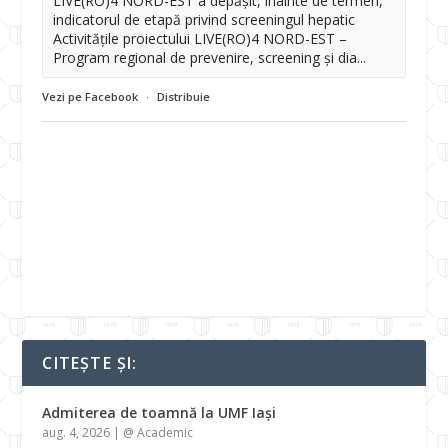
LIVE(RO)4 NORD-EST a depășit, înainte de termen,
indicatorul de etapă privind screeningul hepatic
Activitățile proiectului LIVE(RO)4 NORD-EST –
Program regional de prevenire, screening și dia...
Vezi pe Facebook
·
Distribuie
CITEȘTE ȘI:
Admiterea de toamnă la UMF Iași
aug. 4, 2026
|
@ Academic