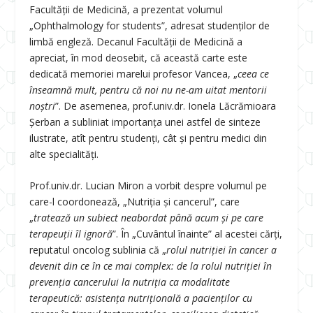
Facultății de Medicină, a prezentat volumul
„Ophthalmology for students”, adresat studenților de
limbă engleză. Decanul Facultății de Medicină a
apreciat, în mod deosebit, că această carte este
dedicată memoriei marelui profesor Vancea, „
ceea ce
înseamnă mult, pentru că noi nu ne-am uitat mentorii
noștri
”. De asemenea, prof.univ.dr. Ionela Lăcrămioara
Șerban a subliniat importanța unei astfel de sinteze
ilustrate, atît pentru studenți, cât și pentru medici din
alte specialități.
Prof.univ.dr. Lucian Miron a vorbit despre volumul pe
care-l coordonează, „Nutriția și cancerul”, care
„
tratează un subiect neabordat până acum și pe care
terapeuții îl ignoră
”. În „Cuvântul înainte” al acestei cărți,
reputatul oncolog sublinia că „
rolul nutriției în cancer a
devenit din ce în ce mai complex: de la rolul nutriției în
prevenția cancerului la nutriția ca modalitate
terapeutică: asistența nutrițională a pacienților cu