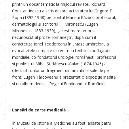
printr-un dosar tematic la mijlocul revistei. Richard
Constantinescu a scris despre activitatea lui Grigore T.
Popa (1892-1948) pe frontul Marelui Război; profesorul,
dermatologul și scriitorul I.I. Mironescu (Eugen
Mironescu, 1883-1939), „acest mare umorist
necunoscut al prozei românești”, după cum îl
caracteriza Ionel Teodoreanu în „Masa umbrelor”, a
evocat zilele cumplite din vremea teribilei conflagrații
mondiale; co-fondatorul urologiei românești, profesorul
și publicistul Mihai Ștefănescu-Galați (1874-1945) a
oferit cititorilor un fragment din amintirile sale de pe
front; Eugen Târcoveanu a prezentat o expoziție inedită
și un album dedicat Regelui Ferdinand al României.
Lansări de carte medicală
În Muzeul de Istorie a Medicinei au fost lansate patru