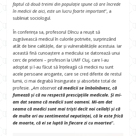
faptul că două treimi din populație spune că are încrede
în medicii de aici, este un lucru foarte important
”, a
subliniat sociologul.
În conferința sa, profesorul Dîncu a reușit să
zugrăvească medicul în culorile potrivite, surprinzând
atât de bine calitățile, dar și vulnerabilitățile acestuia. Iar
această fină cunoaștere a medicului se datorează unui
cerc de prieteni – profesori la UMF Cluj, care l-au
adoptat și l-au făcut să înțeleagă că medicii nu sunt
acele persoane arogante, care se cred diferite de restul
lumii, ci mai degrabă însingurate și absorbite total de
profesie. „
Am observat
că medicii se îmbolnăvesc, că
fumează și că nu respectă prescipțiile medicale. Și mi-
am dat seama că medicii sunt oameni. Mi-am dat
seama că medici sunt mai triști decît noi ceilalți și că
de multe ori au sentimentul neputinței, că le este frică
de moarte, că ei se luptă în fiecare zi cu moartea
”.