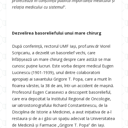
proiectează în conștiința publică importanța medicului și
relația medicului cu sistemul
”.
Dezvelirea basoreliefului unui mare chirurg
După conferință, rectorul UMF Iași, prof.univ.dr Viorel
Scripcariu, a dezvelit un basorelief vechi, care
înfățișează un mare chirurg despre care astăzi se mai
cunosc puține lucruri. Este vorba despre medicul Eugen
Lucinescu (1901-1939), unul dintre colaboratorii
apropiați ai savantului Grigore T. Popa, care a murit în
floarea vârstei, la 38 de ani, într-un accident de mașină.
Profesorul Eugen Carasevici a descoperit basorelieful,
care era depozitat la Institutul Regional de Oncologie,
iar iatroistoriografului Richard Constantinescu, de la
Disciplina de Istorie a Medicinei, a avut inițiativa de a-l
restaura și de a-i găsi un spațiu adecvat la Universitatea
de Medicină și Farmacie „Grigore T. Popa” din Iași.