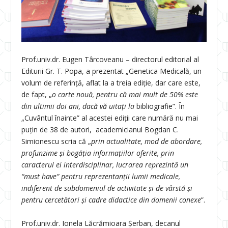
Prof.univ.dr. Eugen Târcoveanu – directorul editorial al
Editurii Gr. T. Popa, a prezentat „Genetica Medicală, un
volum de referință, aflat la a treia ediție, dar care este,
de fapt, „
o carte nouă, pentru că mai mult de 50% este
din ultimii doi ani, dacă vă uitați la
bibliografie”. În
„Cuvântul înainte” al acestei ediții care numără nu mai
puțin de 38 de autori, academicianul Bogdan C.
Simionescu scria că „
prin actualitate, mod de abordare,
profunzime şi bogăţia informaţiilor oferite, prin
caracterul ei interdisciplinar, lucrarea reprezintă un
“must have” pentru reprezentanţii lumii medicale,
indiferent de subdomeniul de activitate şi de vârstă şi
pentru cercetători şi cadre didactice din domenii conexe
”.
Prof.univ.dr. Ionela Lăcrămioara Șerban, decanul