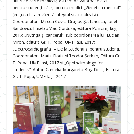
titluri de carte medicală extrem de valoroase atât
pentru studenți, cât și pentru medici: „Genetica medical”
(ediția a III-a revăzută integral si actualizată).
Coordonatori: Mircea Covic, Dragoș Ștefanescu, Ionel
Sandovici, Eusebiu Vlad Gorduza, editura Polirom, Iași,
2017; „Nutriția și cancerul”, sub coordonarea lui Lucian
Miron, editura Gr. T. Popa, UMF Iași, 2017;
„Electrocardiografia” – De la Studenți și pentru studenți.
Coordonatori: Maria Floria și Teodor Șerban, Editura Gr.
T. Popa, UMF Iași, 2017 și „Ophthalmology for
students”. Autor: Camelia-Margareta Bogdănici, Editura
Gr. T. Popa, UMF Iași, 2017.