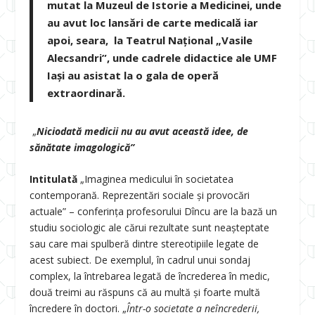
mutat la Muzeul de Istorie a Medicinei, unde
au avut loc lansări de carte medicală iar
apoi, seara, la Teatrul Național
„Vasile
Alecsandri”
, unde cadrele didactice ale UMF
Iași au asistat la o gala de operă
extraordinară.
„
Niciodată medicii nu au avut această idee, de
sănătate imagologică”
Intitulată
„Imaginea medicului în societatea
contemporană. Reprezentări sociale și provocări
actuale” – conferința profesorului Dîncu are la bază un
studiu sociologic ale cărui rezultate sunt neașteptate
sau care mai spulberă dintre stereotipiile legate de
acest subiect. De exemplul, în cadrul unui sondaj
complex, la întrebarea legată de încrederea în medic,
două treimi au răspuns că au multă și foarte multă
încredere în doctori. „
Într-o societate a neîncrederii,