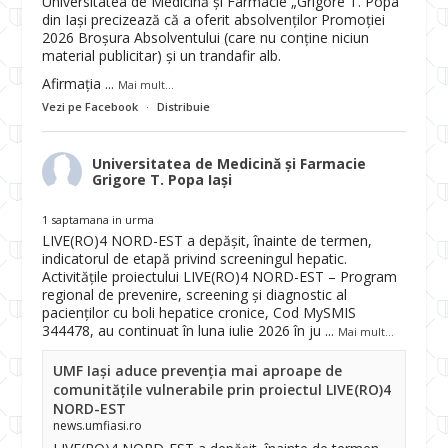
Universitatea de Medicină și Farmacie „Grigore T. Popa”
din Iași precizează că a oferit absolvenților Promoției
2026 Broșura Absolventului (care nu conține niciun
material publicitar) și un trandafir alb.
Afirmația
...
Mai mult...
Vezi pe Facebook
·
Distribuie
Universitatea de Medicină și Farmacie
Grigore T. Popa Iași
1 saptamana in urma
LIVE(RO)4 NORD-EST a depășit, înainte de termen,
indicatorul de etapă privind screeningul hepatic.
Activitățile proiectului LIVE(RO)4 NORD-EST – Program
regional de prevenire, screening și diagnostic al
pacienților cu boli hepatice cronice, Cod MySMIS
344478, au continuat în luna iulie 2026 în ju
...
Mai mult...
UMF Iași aduce prevenția mai aproape de
comunitățile vulnerabile prin proiectul LIVE(RO)4
NORD-EST
news.umfiasi.ro