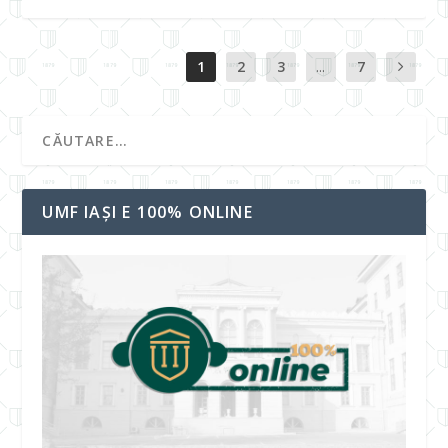
1
2
3
...
7
UMF IAȘI E 100% ONLINE