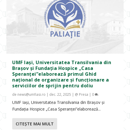
UMF Iași, Universitatea Transilvania din
Brașov și Fundația Hospice „Casa
Speranței”elaborează primul Ghid
național de organizare și funcționare a
serviciilor de sprijin pentru doliu
de
news@umfiasi.ro
|
dec. 22, 2025
|
@ Presa
|
0
UMF Iași, Universitatea Transilvania din Brașov și
Fundația Hospice „Casa Speranței”elaborează...
CITEŞTE MAI MULT