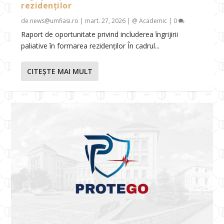
rezidenților
de
news@umfiasi.ro
|
mart. 27, 2026
|
@ Academic
|
0
Raport de oportunitate privind includerea îngrijirii
paliative în formarea rezidenților În cadrul...
CITEŞTE MAI MULT