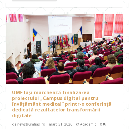
UMF Iași marchează finalizarea
proiectului „Campus digital pentru
învățământ medical” printr-o conferință
dedicată rezultatelor transformării
digitale
de
news@umfiasi.ro
|
mart. 31, 2026
|
@ Academic
|
0