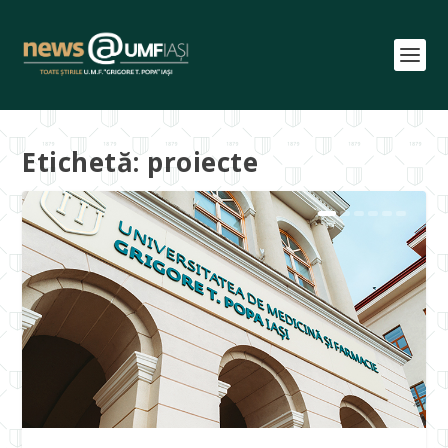
Etichetă:
proiecte