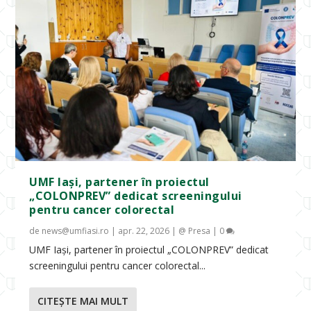
UMF Iași, partener în proiectul
„COLONPREV” dedicat screeningului
pentru cancer colorectal
de
news@umfiasi.ro
|
apr. 22, 2026
|
@ Presa
|
0
UMF Iași, partener în proiectul „COLONPREV” dedicat
screeningului pentru cancer colorectal...
CITEŞTE MAI MULT