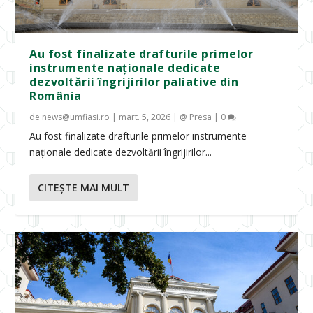
Au fost finalizate drafturile primelor
instrumente naționale dedicate
dezvoltării îngrijirilor paliative din
România
de
news@umfiasi.ro
|
mart. 5, 2026
|
@ Presa
|
0
Au fost finalizate drafturile primelor instrumente
naționale dedicate dezvoltării îngrijirilor...
CITEŞTE MAI MULT