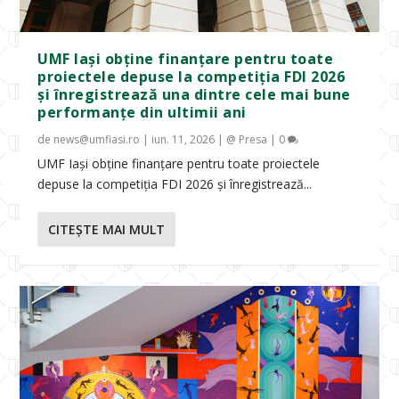
UMF Iași obține finanțare pentru toate
proiectele depuse la competiția FDI 2026
și înregistrează una dintre cele mai bune
performanțe din ultimii ani
de
news@umfiasi.ro
|
iun. 11, 2026
|
@ Presa
|
0
UMF Iași obține finanțare pentru toate proiectele
depuse la competiția FDI 2026 și înregistrează...
CITEŞTE MAI MULT