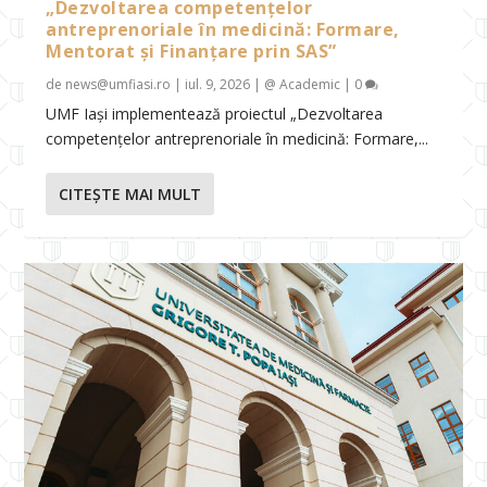
„Dezvoltarea competențelor
antreprenoriale în medicină: Formare,
Mentorat și Finanțare prin SAS”
de
news@umfiasi.ro
|
iul. 9, 2026
|
@ Academic
|
0
UMF Iași implementează proiectul „Dezvoltarea
competențelor antreprenoriale în medicină: Formare,...
CITEŞTE MAI MULT