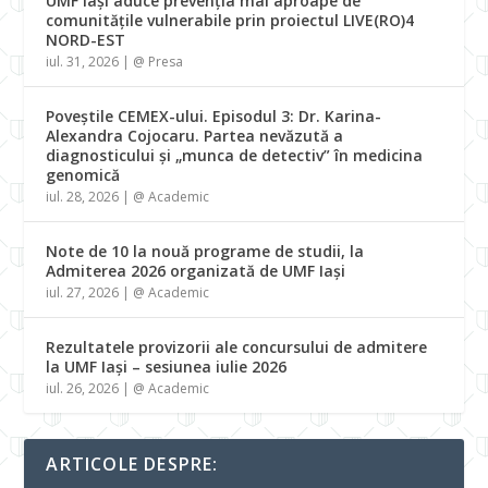
UMF Iași aduce prevenția mai aproape de
comunitățile vulnerabile prin proiectul LIVE(RO)4
NORD-EST
iul. 31, 2026
|
@ Presa
Poveștile CEMEX-ului. Episodul 3: Dr. Karina-
Alexandra Cojocaru. Partea nevăzută a
diagnosticului și „munca de detectiv” în medicina
genomică
iul. 28, 2026
|
@ Academic
Note de 10 la nouă programe de studii, la
Admiterea 2026 organizată de UMF Iași
iul. 27, 2026
|
@ Academic
Rezultatele provizorii ale concursului de admitere
la UMF Iași – sesiunea iulie 2026
iul. 26, 2026
|
@ Academic
ARTICOLE DESPRE: