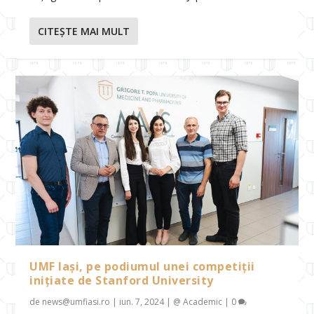
CITEŞTE MAI MULT
UMF Iași, pe podiumul unei competiții
inițiate de Stanford University
de
news@umfiasi.ro
|
iun. 7, 2024
|
@ Academic
|
0