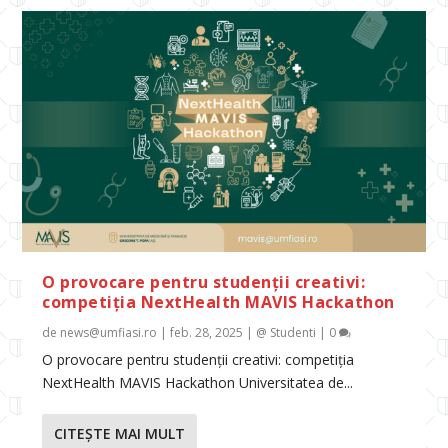
O provocare pentru studenții creativi:
competiția NextHealth MAVIS Hackathon
de
news@umfiasi.ro
|
feb. 28, 2025
|
@ Studenti
|
0
O provocare pentru studenții creativi: competiția
NextHealth MAVIS Hackathon Universitatea de...
CITEŞTE MAI MULT