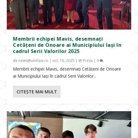
Membrii echipei Mavis, desemnați
Cetățeni de Onoare ai Municipiului Iași în
cadrul Serii Valorilor 2025
de
news@umfiasi.ro
|
oct. 16, 2025
|
@ Presa
|
0
Membrii echipei Mavis, desemnați Cetățeni de Onoare
ai Municipiului Iași în cadrul Serii Valorilor...
CITEŞTE MAI MULT