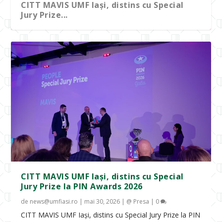
CITT MAVIS UMF Iași, distins cu Special
Jury Prize...
Președintele României, în vizită la UMF
Echipa MAVIS Artificial Heart a UMF Iași a
„We are the champions!”: Echipa MAVIS
UMF Iași a câștigat premiul „Inovația
A fost semnat contractul de finanțare
Iași: întâ...
prezent...
Artificial H...
Medicală a A...
pentru „Cent...
CITT MAVIS UMF Iași, distins cu Special
Jury Prize la PIN Awards 2026
de
news@umfiasi.ro
|
mai 30, 2026
|
@ Presa
|
0
CITT MAVIS UMF Iași, distins cu Special Jury Prize la PIN