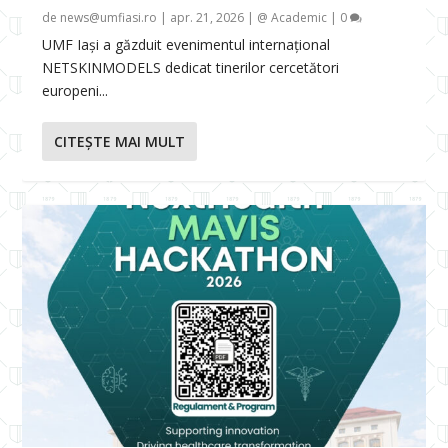
de
news@umfiasi.ro
|
apr. 21, 2026
|
@ Academic
|
0
UMF Iași a găzduit evenimentul internațional
NETSKINMODELS dedicat tinerilor cercetători
europeni...
CITEŞTE MAI MULT