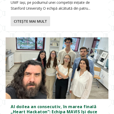
UMF Iași, pe podiumul unei competiții inițiate de
Stanford University O echipă alcătuită din patru...
CITEŞTE MAI MULT
Al doilea an consecutiv, în marea finală
„Heart Hackaton”: Echipa MAVIS își duce