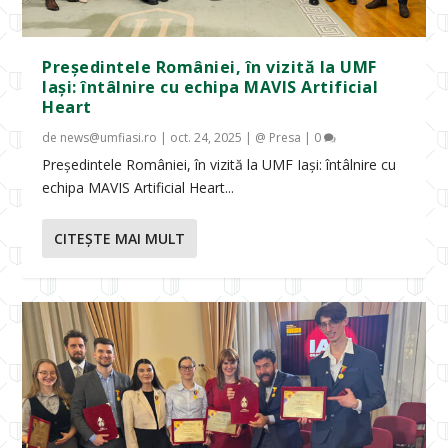
Președintele României, în vizită la UMF
Iași: întâlnire cu echipa MAVIS Artificial
Heart
de
news@umfiasi.ro
|
oct. 24, 2025
|
@ Presa
|
0
Președintele României, în vizită la UMF Iași: întâlnire cu
echipa MAVIS Artificial Heart...
CITEŞTE MAI MULT