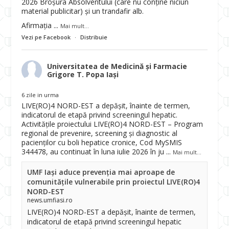
2026 Broșura Absolventului (care nu conține niciun
material publicitar) și un trandafir alb.
Afirmația
...
Mai mult...
Vezi pe Facebook
·
Distribuie
Universitatea de Medicină și Farmacie
Grigore T. Popa Iași
6 zile in urma
LIVE(RO)4 NORD-EST a depășit, înainte de termen,
indicatorul de etapă privind screeningul hepatic.
Activitățile proiectului LIVE(RO)4 NORD-EST – Program
regional de prevenire, screening și diagnostic al
pacienților cu boli hepatice cronice, Cod MySMIS
344478, au continuat în luna iulie 2026 în ju
...
Mai mult...
UMF Iași aduce prevenția mai aproape de
comunitățile vulnerabile prin proiectul LIVE(RO)4
NORD-EST
news.umfiasi.ro
LIVE(RO)4 NORD-EST a depășit, înainte de termen,
indicatorul de etapă privind screeningul hepatic