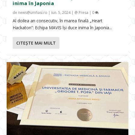
inima în Japonia
de
news@umfiasi.ro
|
iun. 5, 2024
|
@ Presa
|
0
Al doilea an consecutiv, în marea finală „Heart
Hackaton”: Echipa MAVIS își duce inima în Japonia...
CITEŞTE MAI MULT