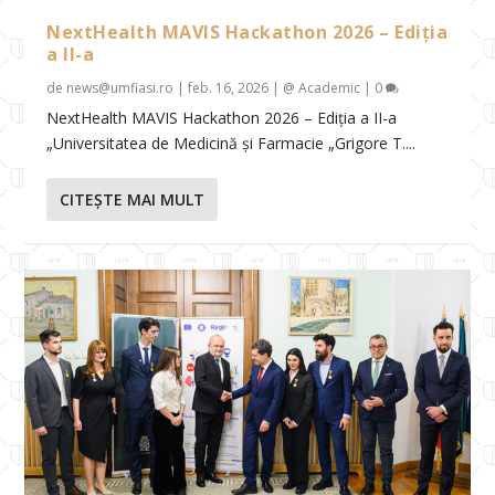
NextHealth MAVIS Hackathon 2026 – Ediția
a II-a
de
news@umfiasi.ro
|
feb. 16, 2026
|
@ Academic
|
0
NextHealth MAVIS Hackathon 2026 – Ediția a II-a
„Universitatea de Medicină și Farmacie „Grigore T....
CITEŞTE MAI MULT