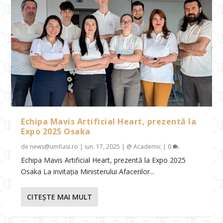
Echipa Mavis Artificial Heart, prezentă la
Expo 2025 Osaka
de
news@umfiasi.ro
|
iun. 17, 2025
|
@ Academic
|
0
Echipa Mavis Artificial Heart, prezentă la Expo 2025
Osaka La invitația Ministerului Afacerilor...
CITEŞTE MAI MULT