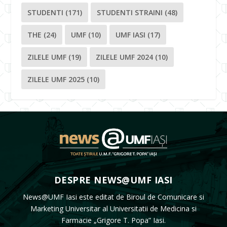
STUDENTI
(171)
STUDENTI STRAINI
(48)
THE
(24)
UMF
(10)
UMF IASI
(17)
ZILELE UMF
(19)
ZILELE UMF 2024
(10)
ZILELE UMF 2025
(10)
DESPRE NEWS@UMF IASI
News@UMF Iasi este editat de Biroul de Comunicare si
Marketing Universitar al Universitatii de Medicina si
Farmacie „Grigore T. Popa” Iasi.