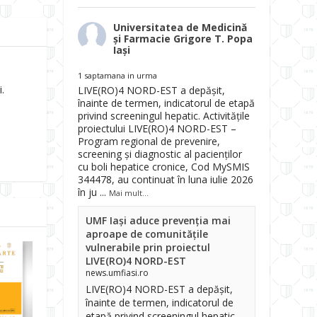
Universitatea de Medicină
și Farmacie Grigore T. Popa
Iași
1 saptamana in urma
.
LIVE(RO)4 NORD-EST a depășit,
înainte de termen, indicatorul de etapă
privind screeningul hepatic. Activitățile
proiectului LIVE(RO)4 NORD-EST –
Program regional de prevenire,
screening și diagnostic al pacienților
cu boli hepatice cronice, Cod MySMIS
344478, au continuat în luna iulie 2026
în ju
...
Mai mult...
UMF Iași aduce prevenția mai
aproape de comunitățile
vulnerabile prin proiectul
LIVE(RO)4 NORD-EST
news.umfiasi.ro
LIVE(RO)4 NORD-EST a depășit,
înainte de termen, indicatorul de
etapă privind screeningul hepatic