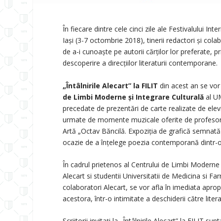
În fiecare dintre cele cinci zile ale Festivalului In
Iași (3-7 octombrie 2018), tinerii redactori și col
de a-i cunoaște pe autorii cărților lor preferate, pr
descoperire a direcțiilor literaturii contemporane.
„Întâlnirile Alecart” la FILIT
din acest an se vor
de Limbi Moderne și Integrare Culturală
al UM
precedate de prezentări de carte realizate de elevi 
urmate de momente muzicale oferite de profesori ș
Artă „Octav Băncilă. Expoziția de grafică semnată
ocazie de a înțelege poezia contemporană dintr-o 
În cadrul prietenos al Centrului de Limbi Moderne ș
Alecart si studentii Universitatii de Medicina si Fa
colaboratori Alecart, se vor afla în imediata aprop
acestora, într-o intimitate a deschiderii către litera
Scriitorii invitați la „Întâlnirile Alecart” la FILIT