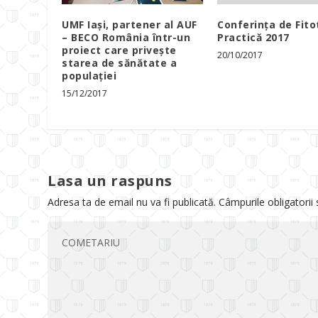
UMF Iași, partener al AUF
Conferința de Fito
– BECO România într-un
Practică 2017
proiect care privește
20/10/2017
starea de sănătate a
populației
15/12/2017
Lasa un raspuns
Adresa ta de email nu va fi publicată.
Câmpurile obligatorii