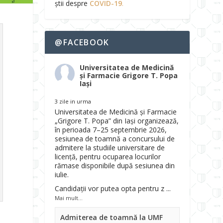
știi despre
COVID-19
.
@FACEBOOK
Universitatea de Medicină
și Farmacie Grigore T. Popa
Iași
3 zile in urma
Universitatea de Medicină și Farmacie
„Grigore T. Popa” din Iași organizează,
în perioada 7–25 septembrie 2026,
sesiunea de toamnă a concursului de
admitere la studiile universitare de
licență, pentru ocuparea locurilor
rămase disponibile după sesiunea din
iulie.
Candidații vor putea opta pentru z
...
Mai mult...
Admiterea de toamnă la UMF