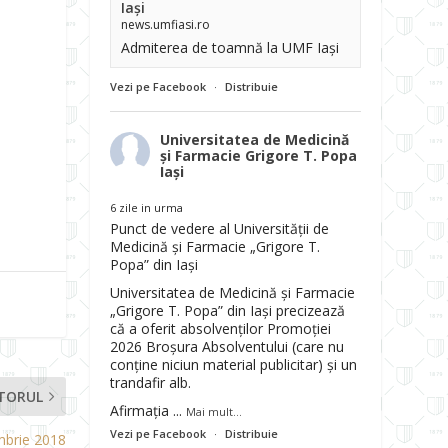
Iași
news.umfiasi.ro
Admiterea de toamnă la UMF Iași
Vezi pe Facebook
·
Distribuie
Universitatea de Medicină
și Farmacie Grigore T. Popa
Iași
6 zile in urma
Punct de vedere al Universității de
Medicină și Farmacie „Grigore T.
Popa” din Iași
Universitatea de Medicină și Farmacie
„Grigore T. Popa” din Iași precizează
că a oferit absolvenților Promoției
2026 Broșura Absolventului (care nu
conține niciun material publicitar) și un
trandafir alb.
TORUL
Afirmația
...
Mai mult...
Vezi pe Facebook
·
Distribuie
ombrie 2018