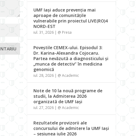
UMF Iași aduce prevenția mai
aproape de comunitățile
vulnerabile prin proiectul LIVE(RO)4
NORD-EST
iul. 31, 2026
|
@ Presa
Poveștile CEMEX-ului. Episodul 3:
Dr. Karina-Alexandra Cojocaru.
Partea nevăzută a diagnosticului și
„munca de detectiv” în medicina
genomică
iul. 28, 2026
|
@ Academic
Note de 10 la nouă programe de
studii, la Admiterea 2026
organizată de UMF Iași
iul. 27, 2026
|
@ Academic
Rezultatele provizorii ale
concursului de admitere la UMF Iași
– sesiunea iulie 2026