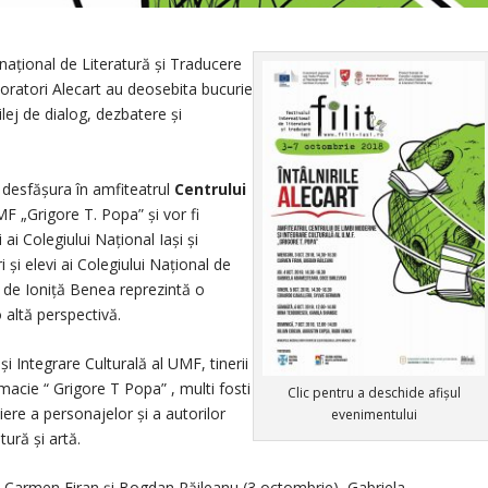
ternațional de Literatură și Traducere
aboratori Alecart au deosebita bucurie
ilej de dialog, dezbatere și
 desfășura în amfiteatrul
Centrului
F „Grigore T. Popa” și vor fi
ai Colegiului Național Iași și
i elevi ai Colegiului Național de
 de Ioniță Benea reprezintă o
altă perspectivă.
i Integrare Culturală al UMF, tinerii
rmacie “ Grigore T Popa” , multi fosti
Clic pentru a deschide afișul
iere a personajelor și a autorilor
evenimentului
tură și artă.
 sunt: Carmen Firan și Bogdan Răileanu (3 octombrie), Gabriela