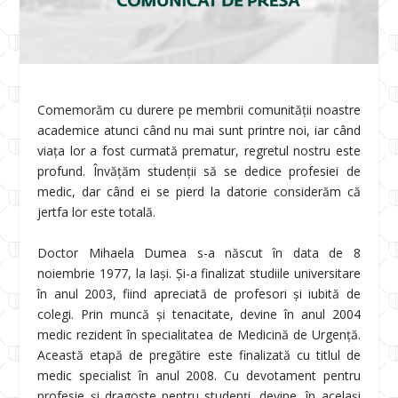
Comemorăm cu durere pe membrii comunității noastre
academice atunci când nu mai sunt printre noi, iar când
viața lor a fost curmată prematur, regretul nostru este
profund. Învățăm studenții să se dedice profesiei de
medic, dar când ei se pierd la datorie considerăm că
jertfa lor este totală.
Doctor Mihaela Dumea s-a născut în data de 8
noiembrie 1977, la Iași. Și-a finalizat studiile universitare
în anul 2003, fiind apreciată de profesori și iubită de
colegi. Prin muncă și tenacitate, devine în anul 2004
medic rezident în specialitatea de Medicină de Urgență.
Această etapă de pregătire este finalizată cu titlul de
medic specialist în anul 2008. Cu devotament pentru
profesie și dragoste pentru studenți, devine, în același