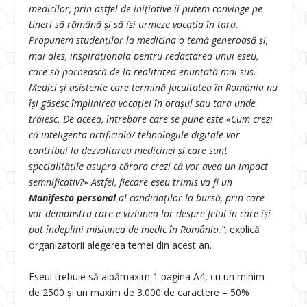
medicilor, prin astfel de inițiative îi putem convinge pe
tineri să rămână și să își urmeze vocația în tara.
Propunem studenților la medicina o temă generoasă și,
mai ales, inspiraționala pentru redactarea unui eseu,
care să pornească de la realitatea enunțată mai sus.
Medici și asistente care termină facultatea în România nu
își găsesc împlinirea vocației în orașul sau tara unde
trăiesc. De aceea, întrebare care se pune este «Cum crezi
că inteligenta artificială/ tehnologiile digitale vor
contribui la dezvoltarea medicinei și care sunt
specialitățile asupra cărora crezi că vor avea un impact
semnificativ?» Astfel, fiecare eseu trimis va fi un
Manifesto personal
al candidaților la bursă, prin care
vor demonstra care e viziunea lor despre felul în care își
pot îndeplini misiunea de medic în România.”,
explică
organizatorii alegerea temei din acest an.
Eseul trebuie să aibămaxim 1 pagina A4, cu un minim
de 2500 și un maxim de 3.000 de caractere – 50%