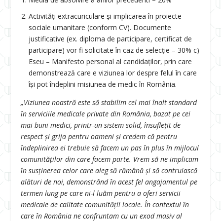
Activități extracuriculare și implicarea în proiecte
sociale umanitare (conform CV). Documente
justificative (ex. diploma de participare, certificat de
participare) vor fi solicitate în caz de selecție – 30% c)
Eseu – Manifesto personal al candidaților, prin care
demonstrează care e viziunea lor despre felul în care
își pot îndeplini misiunea de medic în România.
„Viziunea noastră este să stabilim cel mai înalt standard
în serviciile medicale private din România, bazat pe cei
mai buni medici, printr-un sistem solid, însuflețit de
respect și grija pentru oameni și credem că pentru
îndeplinirea ei trebuie să facem un pas în plus în mijlocul
comunităților din care facem parte. Vrem să ne implicam
în susținerea celor care aleg să rămână și să contruiască
alături de noi, demonstrând în acest fel angajamentul pe
termen lung pe care ni-l luăm pentru a oferi servicii
medicale de calitate comunității locale. În contextul în
care în România ne confruntam cu un exod masiv al