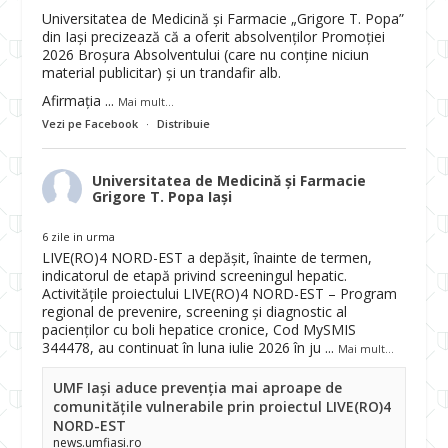
Universitatea de Medicină și Farmacie „Grigore T. Popa”
din Iași precizează că a oferit absolvenților Promoției
2026 Broșura Absolventului (care nu conține niciun
material publicitar) și un trandafir alb.
Afirmația
...
Mai mult...
Vezi pe Facebook
·
Distribuie
Universitatea de Medicină și Farmacie
Grigore T. Popa Iași
6 zile in urma
LIVE(RO)4 NORD-EST a depășit, înainte de termen,
indicatorul de etapă privind screeningul hepatic.
Activitățile proiectului LIVE(RO)4 NORD-EST – Program
regional de prevenire, screening și diagnostic al
pacienților cu boli hepatice cronice, Cod MySMIS
344478, au continuat în luna iulie 2026 în ju
...
Mai mult...
UMF Iași aduce prevenția mai aproape de
comunitățile vulnerabile prin proiectul LIVE(RO)4
NORD-EST
news.umfiasi.ro