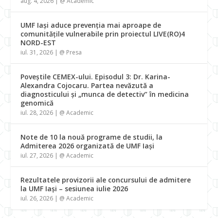
aug. 4, 2026
|
@ Academic
UMF Iași aduce prevenția mai aproape de
comunitățile vulnerabile prin proiectul LIVE(RO)4
NORD-EST
iul. 31, 2026
|
@ Presa
Poveștile CEMEX-ului. Episodul 3: Dr. Karina-
Alexandra Cojocaru. Partea nevăzută a
diagnosticului și „munca de detectiv” în medicina
genomică
iul. 28, 2026
|
@ Academic
Note de 10 la nouă programe de studii, la
Admiterea 2026 organizată de UMF Iași
iul. 27, 2026
|
@ Academic
Rezultatele provizorii ale concursului de admitere
la UMF Iași – sesiunea iulie 2026
iul. 26, 2026
|
@ Academic