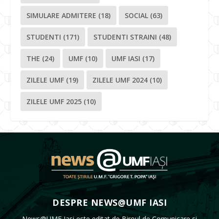
SIMULARE ADMITERE
(18)
SOCIAL
(63)
STUDENTI
(171)
STUDENTI STRAINI
(48)
THE
(24)
UMF
(10)
UMF IASI
(17)
ZILELE UMF
(19)
ZILELE UMF 2024
(10)
ZILELE UMF 2025
(10)
DESPRE NEWS@UMF IASI
News@UMF Iasi este editat de Biroul de Comunicare si