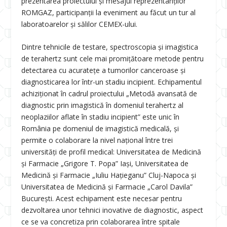
prezentarea proiectului și mesajul reprezentanților
ROMGAZ, participanții la eveniment au făcut un tur al
laboratoarelor și sălilor CEMEX-ului.
Dintre tehnicile de testare, spectroscopia și imagistica
de terahertz sunt cele mai promițătoare metode pentru
detectarea cu acuratețe a tumorilor canceroase şi
diagnosticarea lor într-un stadiu incipient. Echipamentul
achiziționat în cadrul proiectului „Metodă avansată de
diagnostic prin imagistică în domeniul terahertz al
neoplaziilor aflate în stadiu incipient” este unic în
România pe domeniul de imagistică medicală, şi
permite o colaborare la nivel naţional între trei
universități de profil medical: Universitatea de Medicină
și Farmacie „Grigore T. Popa” Iași, Universitatea de
Medicină şi Farmacie „Iuliu Hațieganu” Cluj-Napoca şi
Universitatea de Medicină și Farmacie „Carol Davila”
București. Acest echipament este necesar pentru
dezvoltarea unor tehnici inovative de diagnostic, aspect
ce se va concretiza prin colaborarea între spitale