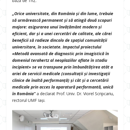
bază de ThZ.
„Orice universitate, din România și din lume, trebuie
să urmărească permanent și să atingă două scopuri
majore: asigurarea unui învățământ modern și
eficient, dar și a unei cercetări de calitate, ale cărei
beneficii să radieze dincolo de spațiul comunității
universitare, în societate. Impactul proiectului
«Metodă avansată de diagnostic prin imagistică în
domeniul terahertz al neoplaziilor aflate în stadiu
incipient» se va transpune prin îmbunătățirea atât a
ariei de servicii medicale (consultații și investigații
clinice de înaltă performanță) și cât și a cercetării
medicale prin acces la aparatură performantă, unică
în România”
a declarat Prof. Univ. Dr. Viorel Scripcariu,
rectorul UMF Iași.