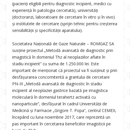
(pacienți eligibili pentru diagnostic incipient, medici cu
experienţă în patologia cercetată), universități
(doctoranzi, laboratoare de cercetare în vitro şi în vivo)
și institutele de cercetare (sprijin tehnic pentru creșterea
sensibilității și specificității aparatului).
Societatea Națională de Gaze Naturale – ROMGAZ SA
susține proiectul „Metodă avansată de diagnostic prin
imagistică în domeniul Thz al neoplaziilor aflate în
stadiu incipient” cu suma de 1.250.000 lei. Este
important de menționat că proiectul va fi susținut și prin
desfășurarea concomitentă a grantului de cercetare
PN-III „Metodă avansată de diagnostic în stadiu
incipient al neoplaziei gastrice bazată pe imagistica
moleculară în domeniul terahertz activată cu
nanoparticule”, desfășurat în cadrul Universității de
Medicină și Farmacie „Grigore T. Popa”, centrul CEMEX,
începând cu luna noiembrie 2017, care reprezintă un
pas important în cercetarea beneficiilor imagisticii pe