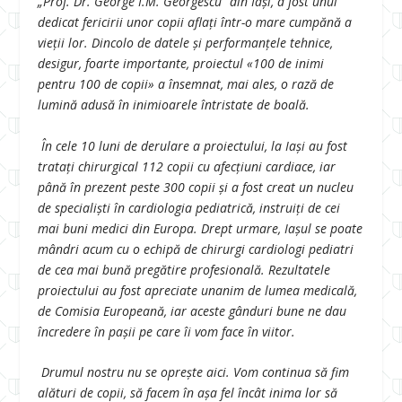
„Prof. Dr. George I.M. Georgescu” din Iaşi, a fost unul
dedicat fericirii unor copii aflaţi într-o mare cumpănă a
vieţii lor. Dincolo de datele şi performanţele tehnice,
desigur, foarte importante, proiectul «100 de inimi
pentru 100 de copii» a însemnat, mai ales, o rază de
lumină adusă în inimioarele întristate de boală.
În cele 10 luni de derulare a proiectului, la Iaşi au fost
trataţi chirurgical 112 copii cu afecţiuni cardiace, iar
până în prezent peste 300 copii şi a fost creat un nucleu
de specialişti în cardiologia pediatrică, instruiţi de cei
mai buni medici din Europa. Drept urmare, Iaşul se poate
mândri acum cu o echipă de chirurgi cardiologi pediatri
de cea mai bună pregătire profesională. Rezultatele
proiectului au fost apreciate unanim de lumea medicală,
de Comisia Europeană, iar aceste gânduri bune ne dau
încredere în paşii pe care îi vom face în viitor.
Drumul nostru nu se opreşte aici. Vom continua să fim
alături de copii, să facem în aşa fel încât inima lor să