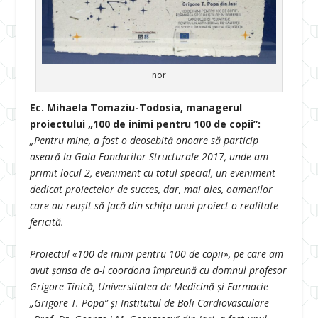
nor
Ec. Mihaela Tomaziu-Todosia, managerul
proiectului „100 de inimi pentru 100 de copii”:
„Pentru mine, a fost o deosebită onoare să particip
aseară la Gala Fondurilor Structurale 2017, unde am
primit locul 2, eveniment cu totul special, un eveniment
dedicat proiectelor de succes, dar, mai ales, oamenilor
care au reuşit să facă din schiţa unui proiect o realitate
fericită.
Proiectul «100 de inimi pentru 100 de copii», pe care am
avut şansa de a-l coordona împreună cu domnul profesor
Grigore Tinică, Universitatea de Medicină şi Farmacie
„Grigore T. Popa” şi Institutul de Boli Cardiovasculare