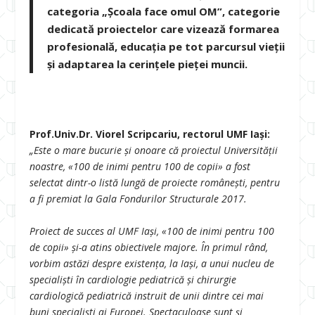
categoria „Școala face omul OM”, categorie
dedicată proiectelor care vizează formarea
profesională, educația pe tot parcursul vieții
și adaptarea la cerințele pieței muncii.
Prof.Univ.Dr. Viorel Scripcariu, rectorul UMF Iași:
„Este o mare bucurie și onoare că proiectul Universității
noastre, «100 de inimi pentru 100 de copii» a fost
selectat dintr-o listă lungă de proiecte româneşti, pentru
a fi premiat la Gala Fondurilor Structurale 2017.
Proiect de succes al UMF Iași, «100 de inimi pentru 100
de copii» şi-a atins obiectivele majore. În primul rând,
vorbim astăzi despre existenţa, la Iaşi, a unui nucleu de
specialişti în cardiologie pediatrică şi chirurgie
cardiologică pediatrică instruit de unii dintre cei mai
buni specialişti ai Europei. Spectaculoase sunt și