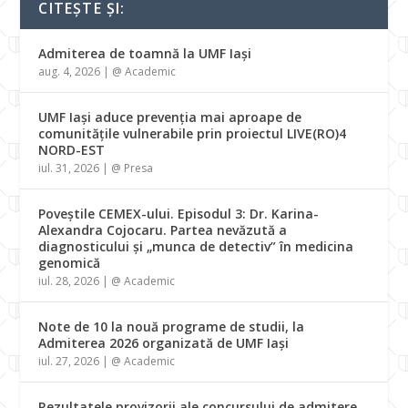
CITEȘTE ȘI:
Admiterea de toamnă la UMF Iași
aug. 4, 2026
|
@ Academic
UMF Iași aduce prevenția mai aproape de
comunitățile vulnerabile prin proiectul LIVE(RO)4
NORD-EST
iul. 31, 2026
|
@ Presa
Poveștile CEMEX-ului. Episodul 3: Dr. Karina-
Alexandra Cojocaru. Partea nevăzută a
diagnosticului și „munca de detectiv” în medicina
genomică
iul. 28, 2026
|
@ Academic
Note de 10 la nouă programe de studii, la
Admiterea 2026 organizată de UMF Iași
iul. 27, 2026
|
@ Academic
Rezultatele provizorii ale concursului de admitere