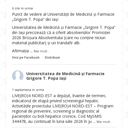
6 zile in urma
Punct de vedere al Universității de Medicină și Farmacie
„Grigore T. Popa” din Iași
Universitatea de Medicină și Farmacie „Grigore T. Popa”
din Iași precizează că a oferit absolvenților Promoției
2026 Broșura Absolventului (care nu conține niciun
material publicitar) și un trandafir alb.
Afirmația
...
Mai mult...
Vezi pe Facebook
·
Distribuie
Universitatea de Medicină și Farmacie
Grigore T. Popa Iași
1 saptamana in urma
LIVE(RO)4 NORD-EST a depășit, înainte de termen,
indicatorul de etapă privind screeningul hepatic.
Activitățile proiectului LIVE(RO)4 NORD-EST – Program
regional de prevenire, screening și diagnostic al
pacienților cu boli hepatice cronice, Cod MySMIS
344478, au continuat în luna iulie 2026 în ju
...
Mai mult...