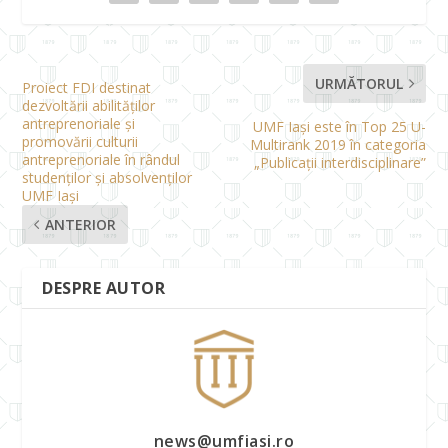
URMĂTORUL
Proiect FDI destinat
dezvoltării abilităților
antreprenoriale și
UMF Iași este în Top 25 U-
promovării culturii
Multirank 2019 în categoria
antreprenoriale în rândul
„Publicații interdisciplinare”
studenților și absolvenților
UMF Iași
ANTERIOR
DESPRE AUTOR
news@umfiasi.ro