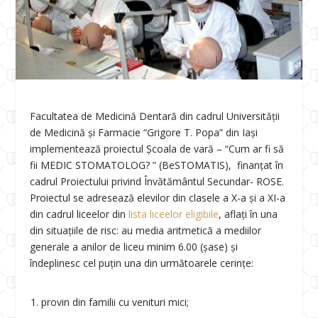
Facultatea de Medicină Dentară din cadrul Universității
de Medicină și Farmacie “Grigore T. Popa” din Iași
implementează proiectul Școala de vară – “Cum ar fi să
fii MEDIC STOMATOLOG? ” (BeSTOMATIS), finanțat în
cadrul Proiectului privind Învătământul Secundar- ROSE.
Proiectul se adresează elevilor din clasele a X-a și a XI-a
din cadrul liceelor din
lista liceelor eligibile
, aflați în una
din situațiile de risc: au media aritmetică a mediilor
generale a anilor de liceu minim 6.00 (șase) și
îndeplinesc cel puțin una din următoarele cerințe:
provin din familii cu venituri mici;