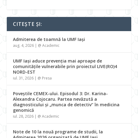
CITEȘTE ȘI:
Admiterea de toamnă la UMF Iași
aug. 4, 2026
|
@ Academic
UMF Iași aduce prevenția mai aproape de
comunitățile vulnerabile prin proiectul LIVE(RO)4
NORD-EST
iul. 31, 2026
|
@ Presa
Poveștile CEMEX-ului. Episodul 3: Dr. Karina-
Alexandra Cojocaru. Partea nevăzută a
diagnosticului și „munca de detectiv” în medicina
genomică
iul. 28, 2026
|
@ Academic
Note de 10 la nouă programe de studii, la
Admiterea 2026 organizată de UMF Iași