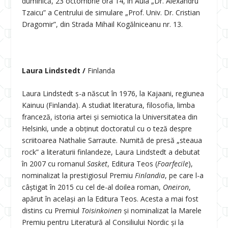
duminică, 23 octombrie ora 14, în Aula „Dr. Alexandru
Tzaicu” a Centrului de simulare „Prof. Univ. Dr. Cristian
Dragomir”, din Strada Mihail Kogălniceanu nr. 13.
Laura Lindstedt /
Finlanda
Laura Lindstedt s-a născut în 1976, la Kajaani, regiunea
Kainuu (Finlanda). A studiat literatura, filosofia, limba
franceză, istoria artei și semiotica la Universitatea din
Helsinki, unde a obținut doctoratul cu o teză despre
scriitoarea Nathalie Sarraute. Numită de presă „steaua
rock” a literaturii finlandeze, Laura Lindstedt a debutat
în 2007 cu romanul
Sasket
, Editura Teos (
Foarfecile
),
nominalizat la prestigiosul Premiu
Finlandia
, pe care l-a
câștigat în 2015 cu cel de-al doilea roman,
Oneiron
,
apărut în același an la Editura Teos. Acesta a mai fost
distins cu Premiul
Toisinkoinen
și nominalizat la Marele
Premiu pentru Literatură al Consiliului Nordic și la