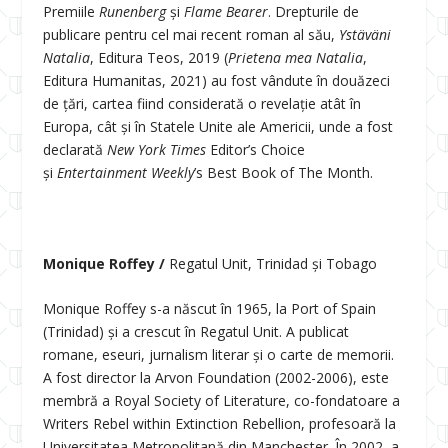
Premiile
Runenberg
și
Flame Bearer
. Drepturile de
publicare pentru cel mai recent roman al său,
Ystäväni
Natalia
, Editura Teos, 2019 (
Prietena mea Natalia
,
Editura Humanitas, 2021) au fost vândute în douăzeci
de țări, cartea fiind considerată o revelație atât în
Europa, cât și în Statele Unite ale Americii, unde a fost
declarată
New York Times
Editor’s Choice
și
Entertainment Weekly
’s Best Book of The Month.
Monique Roffey /
Regatul Unit, Trinidad și Tobago
Monique Roffey s-a născut în 1965, la Port of Spain
(Trinidad) și a crescut în Regatul Unit. A publicat
romane, eseuri, jurnalism literar și o carte de memorii.
A fost director la Arvon Foundation (2002-2006), este
membră a Royal Society of Literature, co-fondatoare a
Writers Rebel within Extinction Rebellion, profesoară la
Universitatea Metropolitană din Manchester. În 2002, a