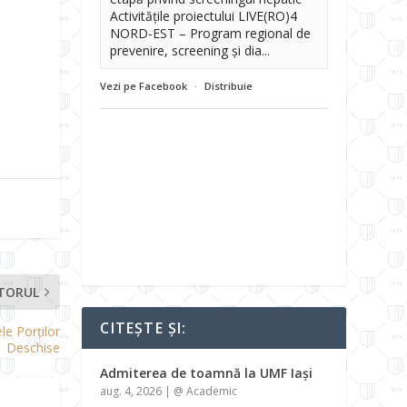
Activitățile proiectului LIVE(RO)4
NORD-EST – Program regional de
prevenire, screening și dia...
Vezi pe Facebook
·
Distribuie
TORUL
CITEȘTE ȘI:
le Porților
Deschise
Admiterea de toamnă la UMF Iași
aug. 4, 2026
|
@ Academic