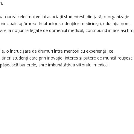
i.
uatoarea celei mai vechi asociaţii studenţeşti din ţară, o organizaţie
rincipale apărarea drepturilor studenţilor medicinişti, educația non-
vire la noțiunile legate de domeniul medical, contribuind în acelaşi tim
ale, o încrucișare de drumuri între mentori cu experiență, ce
 tineri studenți care prin inovație, interes și putere de muncă reușesc
pășească barierele, spre îmbunătățirea viitorului medical.