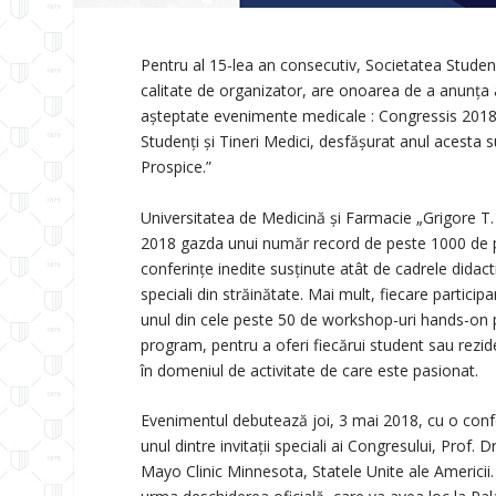
Pentru al 15-lea an consecutiv, Societatea Studenţi
calitate de organizator, are onoarea de a anunța 
aşteptate evenimente medicale : Congressis 2018
Studenţi şi Tineri Medici, desfăşurat anul acesta 
Prospice.”
Universitatea de Medicină şi Farmacie „Grigore T.
2018 gazda unui număr record de peste 1000 de par
conferințe inedite susținute atât de cadrele didactice
speciali din străinătate. Mai mult, fiecare participan
unul din cele peste 50 de workshop-uri hands-on pe
program, pentru a oferi fiecărui student sau rezi
în domeniul de activitate de care este pasionat.
Evenimentul debutează joi, 3 mai 2018, cu o conf
unul dintre invitații speciali ai Congresului, Prof. 
Mayo Clinic Minnesota, Statele Unite ale Americii.