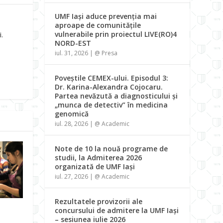
UMF Iași aduce prevenția mai
aproape de comunitățile
vulnerabile prin proiectul LIVE(RO)4
.
NORD-EST
iul. 31, 2026
|
@ Presa
Poveștile CEMEX-ului. Episodul 3:
Dr. Karina-Alexandra Cojocaru.
Partea nevăzută a diagnosticului și
„munca de detectiv” în medicina
genomică
iul. 28, 2026
|
@ Academic
Note de 10 la nouă programe de
studii, la Admiterea 2026
organizată de UMF Iași
iul. 27, 2026
|
@ Academic
Rezultatele provizorii ale
concursului de admitere la UMF Iași
– sesiunea iulie 2026