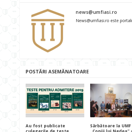
news@umfiasi.ro
News@umfiasi.ro este portalul 
POSTĂRI ASEMĂNATOARE
Au fost publicate
Sărbătoare la UMF 
culegerile de teste
„Copiii lui Nedea” 