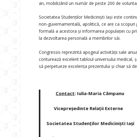
an, mobilizând un număr de peste 200 de voluntar
Societatea Studenților Mediciniști Iași este contin
non-guvernamentală, apolitică, ce are ca scopuri p
formală a acestora și informarea populației cu pri
la dezvoltarea personală a membrilor săi.
Congressis reprezintă apogeul activității sale anu
conturează excelent tabloul universului medical, și
să perpetueze excelența prezentului și chiar să de
Contact
:
Iulia-Maria Câmpanu
Vicepreședinte Relații Externe
Societatea Studenților Mediciniști Iași