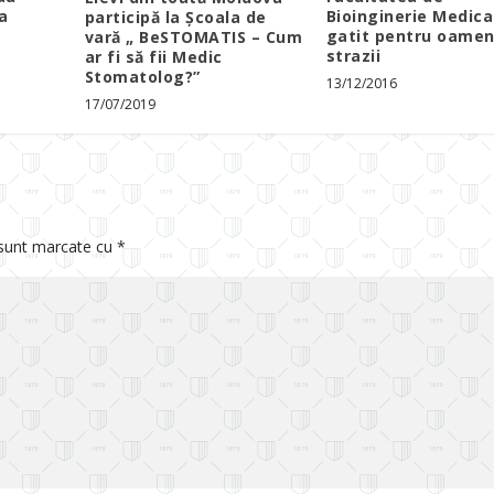
a
Bioinginerie Medica
participă la Școala de
gatit pentru oamen
vară „ BeSTOMATIS – Cum
strazii
ar fi să fii Medic
Stomatolog?”
13/12/2016
17/07/2019
 sunt marcate cu
*