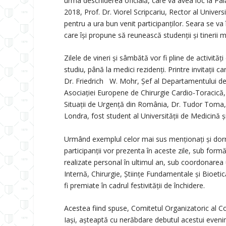
urma deschiderea oficială, care va avea loc la Pa
2018, Prof. Dr. Viorel Scripcariu, Rector al Univers
pentru a ura bun venit participanților. Seara se va
care îşi propune să reunească studenții şi tinerii m
Zilele de vineri și sâmbătă vor fi pline de activităț
studiu, până la medici rezidenți. Printre invitații
Dr. Friedrich W. Mohr, Șef al Departamentului de C
Asociației Europene de Chirurgie Cardio-Toracică,
Situații de Urgență din România, Dr. Tudor Toma, 
Londra, fost student al Universității de Medicină ş
Urmând exemplul celor mai sus menționați și dornic
participanții vor prezenta în aceste zile, sub formă
realizate personal în ultimul an, sub coordonarea u
Internă, Chirurgie, Științe Fundamentale și Bioetic
fi premiate în cadrul festivității de închidere.
Acestea fiind spuse, Comitetul Organizatoric al Co
Iaşi, așteaptă cu nerăbdare debutul acestui even