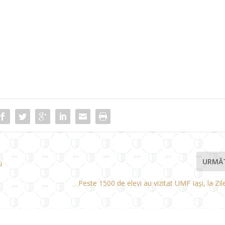
URMĂ
u
Peste 1500 de elevi au vizitat UMF Iași, la Zile