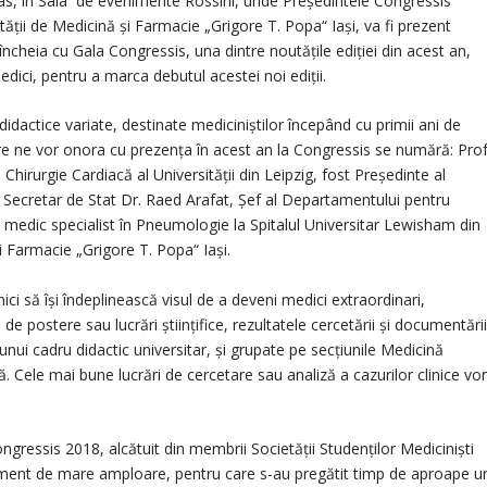
las, în Sala de evenimente Rossini, unde Președintele Congressis
ității de Medicină şi Farmacie „Grigore T. Popa“ Iași, va fi prezent
 încheia cu Gala Congressis, una dintre noutățile ediției din acest an,
edici, pentru a marca debutul acestei noi ediții.
i didactice variate, destinate mediciniștilor începând cu primii ani de
 care ne vor onora cu prezența în acest an la Congressis se numără: Prof
hirurgie Cardiacă al Universității din Leipzig, fost Președinte al
 Secretar de Stat Dr. Raed Arafat, Șef al Departamentului pentru
medic specialist în Pneumologie la Spitalul Universitar Lewisham din
i Farmacie „Grigore T. Popa“ Iași.
i să își îndeplinească visul de a deveni medici extraordinari,
 de postere sau lucrări științifice, rezultatele cercetării și documentări
nui cadru didactic universitar, și grupate pe secțiunile Medicină
ă. Cele mai bune lucrări de cercetare sau analiză a cazurilor clinice vo
ngressis 2018, alcătuit din membrii Societății Studenților Medicinişti
iment de mare amploare, pentru care s-au pregătit timp de aproape u