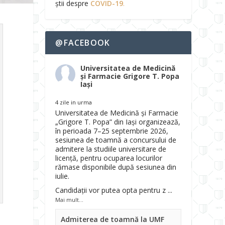
știi despre
COVID-19
.
@FACEBOOK
Universitatea de Medicină
și Farmacie Grigore T. Popa
Iași
4 zile in urma
Universitatea de Medicină și Farmacie
„Grigore T. Popa” din Iași organizează,
în perioada 7–25 septembrie 2026,
sesiunea de toamnă a concursului de
admitere la studiile universitare de
licență, pentru ocuparea locurilor
rămase disponibile după sesiunea din
iulie.
Candidații vor putea opta pentru z
...
Mai mult...
Admiterea de toamnă la UMF