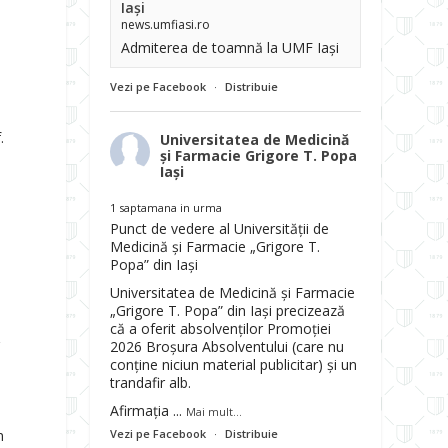
Iași
news.umfiasi.ro
Admiterea de toamnă la UMF Iași
Vezi pe Facebook
·
Distribuie
.
Universitatea de Medicină
și Farmacie Grigore T. Popa
Iași
1 saptamana in urma
Punct de vedere al Universității de
Medicină și Farmacie „Grigore T.
Popa” din Iași
Universitatea de Medicină și Farmacie
i
„Grigore T. Popa” din Iași precizează
că a oferit absolvenților Promoției
r
2026 Broșura Absolventului (care nu
conține niciun material publicitar) și un
trandafir alb.
Afirmația
...
Mai mult...
Vezi pe Facebook
·
Distribuie
n