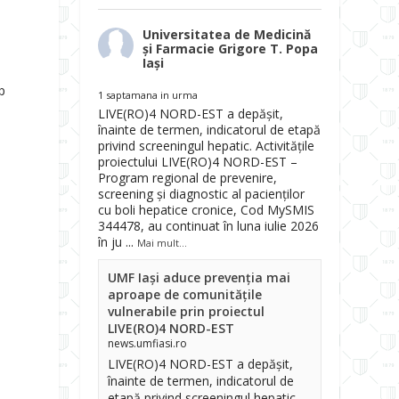
Universitatea de Medicină
și Farmacie Grigore T. Popa
Iași
p
1 saptamana in urma
LIVE(RO)4 NORD-EST a depășit,
înainte de termen, indicatorul de etapă
privind screeningul hepatic. Activitățile
proiectului LIVE(RO)4 NORD-EST –
Program regional de prevenire,
screening și diagnostic al pacienților
cu boli hepatice cronice, Cod MySMIS
344478, au continuat în luna iulie 2026
în ju
...
Mai mult...
UMF Iași aduce prevenția mai
aproape de comunitățile
vulnerabile prin proiectul
LIVE(RO)4 NORD-EST
news.umfiasi.ro
LIVE(RO)4 NORD-EST a depășit,
înainte de termen, indicatorul de
etapă privind screeningul hepatic