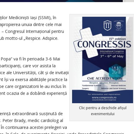
lor Medicinişti Iaşi (SSMI), în
apropierea unuia dintre cele mai
 – Congresul Internaţional pentru
sub motto-ul „Respice. Adspice.
 Popa“ va fi în perioada 3-6 Mai
ticipanți, care vor asista la
 ale Universității, cât și de invitații
t își va exersa abilitățile practice la
 care organizatorii le-au inclus în
dent ocazia de a dobândi experiență
Clic pentru a deschide afișul
erință extraordinară susținută de
evenimentului
Dr. Peter Brady, medic cardiolog al
 În continuarea acestei prelegeri va