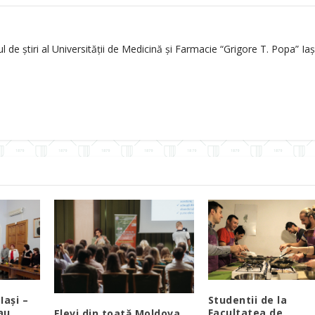
de știri al Universității de Medicină și Farmacie “Grigore T. Popa” Iași
Iași –
Studentii de la
au
Facultatea de
Elevi din toată Moldova