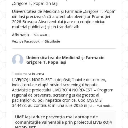
„Grigore T. Popa” din Iași
Universitatea de Medicină și Farmacie „Grigore T. Popa”
din Iași precizează că a oferit absolvenților Promoției
2026 Broșura Absolventului (care nu conține niciun
material publicitar) și un trandafir alb.
Afirmația
...
Mai mult...
Vezi pe Facebook
·
Distribuie
Universitatea de Medicină și Farmacie
Grigore T. Popa Iași
1 saptamana in urma
LIVE(RO)4 NORD-EST a depășit, înainte de termen,
indicatorul de etapă privind screeningul hepatic.
Activitățile proiectului LIVE(RO)4 NORD-EST – Program
regional de prevenire, screening și diagnostic al
pacienților cu boli hepatice cronice, Cod MySMIS
344478, au continuat în luna iulie 2026 în ju
...
Mai mult...
UMF Iași aduce prevenția mai aproape de
comunitățile vulnerabile prin proiectul LIVE(RO)4
NORD-EST