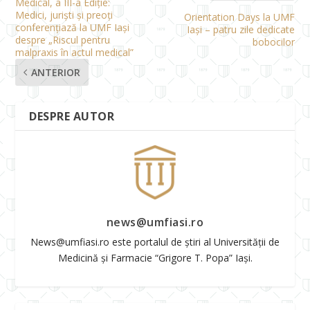
Medical, a III-a Ediție:
Medici, juriști și preoți
Orientation Days la UMF
conferențiază la UMF Iași
Iași – patru zile dedicate
despre „Riscul pentru
bobocilor
malpraxis în actul medical”
ANTERIOR
DESPRE AUTOR
news@umfiasi.ro
News@umfiasi.ro este portalul de știri al Universității de
Medicină și Farmacie “Grigore T. Popa” Iași.