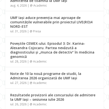
Admiterea de toamnă la UMF Iași
aug. 4, 2026
|
@ Academic
UMF Iași aduce prevenția mai aproape de
comunitățile vulnerabile prin proiectul LIVE(RO)4
NORD-EST
iul. 31, 2026
|
@ Presa
Poveștile CEMEX-ului. Episodul 3: Dr. Karina-
Alexandra Cojocaru. Partea nevăzută a
diagnosticului și „munca de detectiv” în medicina
genomică
iul. 28, 2026
|
@ Academic
Note de 10 la nouă programe de studii, la
Admiterea 2026 organizată de UMF Iași
iul. 27, 2026
|
@ Academic
Rezultatele provizorii ale concursului de admitere
la UMF Iași – sesiunea iulie 2026
iul. 26, 2026
|
@ Academic