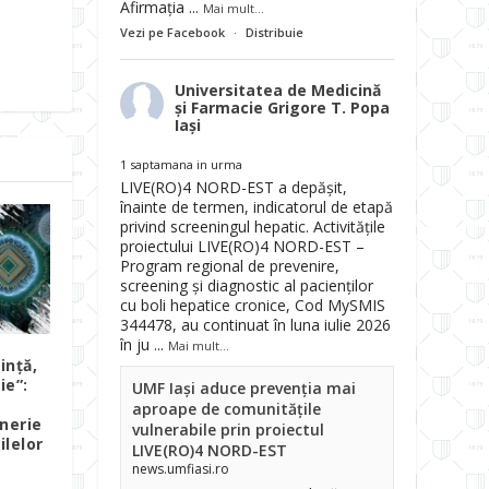
Afirmația
...
Mai mult...
Vezi pe Facebook
·
Distribuie
Universitatea de Medicină
și Farmacie Grigore T. Popa
Iași
1 saptamana in urma
LIVE(RO)4 NORD-EST a depășit,
înainte de termen, indicatorul de etapă
privind screeningul hepatic. Activitățile
proiectului LIVE(RO)4 NORD-EST –
Program regional de prevenire,
screening și diagnostic al pacienților
cu boli hepatice cronice, Cod MySMIS
344478, au continuat în luna iulie 2026
în ju
...
Mai mult...
ință,
ie”:
UMF Iași aduce prevenția mai
aproape de comunitățile
inerie
vulnerabile prin proiectul
ilelor
LIVE(RO)4 NORD-EST
news.umfiasi.ro