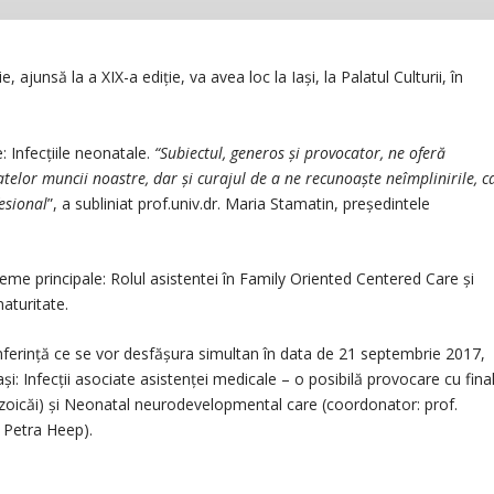
junsă la a XIX-a ediție, va avea loc la Iași, la Palatul Culturii, în
: Infecțiile neonatale.
“Subiectul, generos și provocator, ne oferă
atelor muncii noastre, dar și curajul de a ne recunoaște neîmplinirile, c
fesional
”, a subliniat prof.univ.dr. Maria Stamatin, președintele
teme principale: Rolul asistentei în Family Oriented Centered Care și
aturitate.
nferință ce se vor desfășura simultan în data de 21 septembrie 2017,
 Iași: Infecții asociate asistenței medicale – o posibilă provocare cu fina
a Azoicăi) și Neonatal neurodevelopmental care (coordonator: prof.
, Petra Heep).