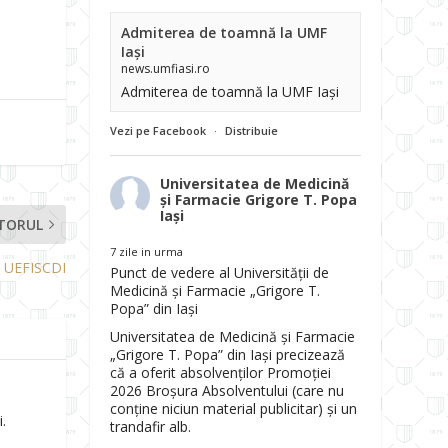
Admiterea de toamnă la UMF
Iași
news.umfiasi.ro
Admiterea de toamnă la UMF Iași
Vezi pe Facebook
·
Distribuie
Universitatea de Medicină
și Farmacie Grigore T. Popa
Iași
TORUL
7 zile in urma
i UEFISCDI
Punct de vedere al Universității de
Medicină și Farmacie „Grigore T.
Popa” din Iași
Universitatea de Medicină și Farmacie
„Grigore T. Popa” din Iași precizează
că a oferit absolvenților Promoției
2026 Broșura Absolventului (care nu
conține niciun material publicitar) și un
.
trandafir alb.