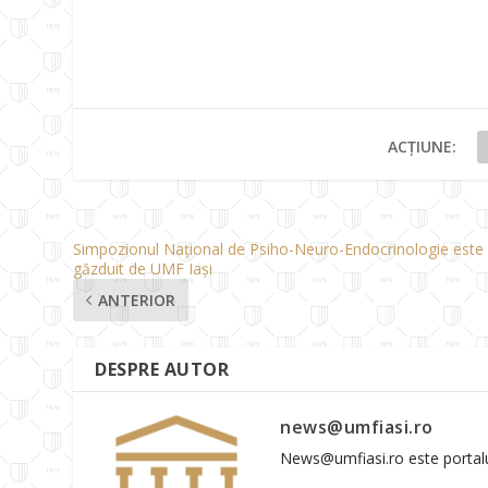
ACȚIUNE:
Simpozionul Național de Psiho-Neuro-Endocrinologie este
găzduit de UMF Iași
ANTERIOR
DESPRE AUTOR
news@umfiasi.ro
News@umfiasi.ro este portalul 