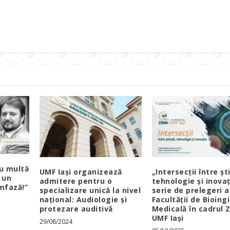
u multă
UMF Iași organizează
„Intersecții între ști
 un
admitere pentru o
tehnologie și inovaț
mfază!”
specializare unică la nivel
serie de prelegeri a
național: Audiologie și
Facultății de Bioing
protezare auditivă
Medicală în cadrul Z
UMF Iași
29/08/2024