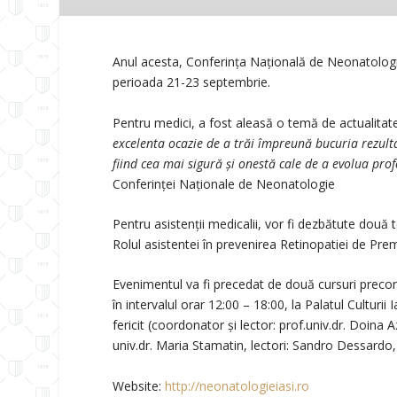
Anul acesta, Conferința Națională de Neonatologie, a
perioada 21-23 septembrie.
Pentru medici, a fost aleasă o temă de actualitate
excelenta ocazie de a trăi împreună bucuria rezult
fiind cea mai sigură și onestă cale de a evolua pro
Conferinței Naționale de Neonatologie
Pentru asistenții medicalii, vor fi dezbătute două 
Rolul asistentei în prevenirea Retinopatiei de Prem
Evenimentul va fi precedat de două cursuri preco
în intervalul orar 12:00 – 18:00, la Palatul Culturii
fericit (coordonator și lector: prof.univ.dr. Doin
univ.dr. Maria Stamatin, lectori: Sandro Dessardo
Website:
http://neonatologieiasi.ro