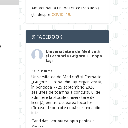
Am adunat la un loc tot ce trebuie să
știi despre
COVID-19
.
@FACEBOOK
a
Universitatea de Medicină
și Farmacie Grigore T. Popa
Iași
4 zile in urma
Universitatea de Medicină și Farmacie
„Grigore T. Popa” din Iași organizează,
în perioada 7–25 septembrie 2026,
sesiunea de toamnă a concursului de
admitere la studiile universitare de
l
licență, pentru ocuparea locurilor
rămase disponibile după sesiunea din
iulie.
Candidații vor putea opta pentru z
...
Mai mult...