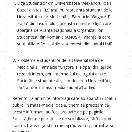
Liga Studenților din Universitatea “Alexandru Ioan
Cuza” din Iași (LS Iași) nu reprezintă studenții de la
Universitatea de Medicină și Farmacie “Grigore T.
Popa” din Iași. În plus, aceasta nu este o ligă care
aparține de Alianța Națională a Organizațiilor
Studențești din România (ANOSR), alianță la care
sunt afiliate Societățile studențești din cadrul UMF
Iași.
Problemele studenților de la Universitatea de
Medicină și Farmacie “Grigore T. Popa” din Iași se
rezolvă intern, prin intermediul dialogului dintre
Societățile studențești și conducerea Universității,
fără ajutorul mass-media sau al altor ligi.
Referitor la anumite informații care au apărut în spațiul
public, în mass-media locală, ținem să precizăm că
aceste informații au fost preluate de pe paginile
Societăților de pe rețelele de socializare, fără acordul
nostru, transmițând un mesaj rău-voitor, părtinitor și