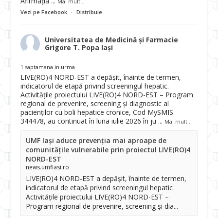
Afirmația
...
Mai mult...
Vezi pe Facebook
·
Distribuie
Universitatea de Medicină și Farmacie
Grigore T. Popa Iași
1 saptamana in urma
LIVE(RO)4 NORD-EST a depășit, înainte de termen,
indicatorul de etapă privind screeningul hepatic.
Activitățile proiectului LIVE(RO)4 NORD-EST – Program
regional de prevenire, screening și diagnostic al
pacienților cu boli hepatice cronice, Cod MySMIS
344478, au continuat în luna iulie 2026 în ju
...
Mai mult...
UMF Iași aduce prevenția mai aproape de
comunitățile vulnerabile prin proiectul LIVE(RO)4
NORD-EST
news.umfiasi.ro
LIVE(RO)4 NORD-EST a depășit, înainte de termen,
indicatorul de etapă privind screeningul hepatic
Activitățile proiectului LIVE(RO)4 NORD-EST –
Program regional de prevenire, screening și dia...