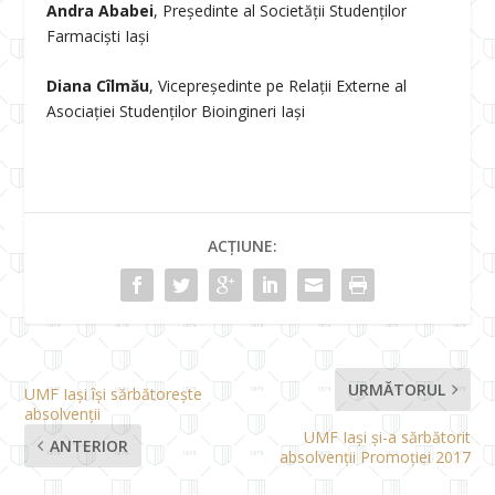
Andra Ababei
, Președinte al Societății Studenților
Farmaciști Iași
Diana Cîlmău
, Vicepreședinte pe Relații Externe al
Asociației Studenților Bioingineri Iași
ACȚIUNE:
URMĂTORUL
UMF Iași își sărbătorește
absolvenții
UMF Iași și-a sărbătorit
ANTERIOR
absolvenții Promoției 2017