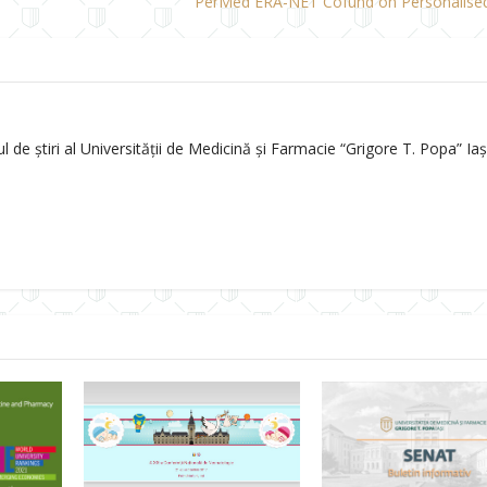
PerMed ERA-NET Cofund on Personalise
de știri al Universității de Medicină și Farmacie “Grigore T. Popa” Iași