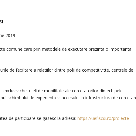
SI
rie 2019
cte comune care prin metodele de executare prezinta o importanta
le de facilitare a relatiilor dintre polii de competitivitte, centrele de
nt exclusiv cheltuieli de mobilitate ale cercetatorilor din echipele
opul schimbului de experienta si accesului la infrastructura de cercetar
atea de participare se gasesc la adresa:
https://uefiscdi.ro/proiecte-