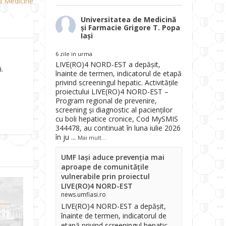
d Medicine
Universitatea de Medicină
și Farmacie Grigore T. Popa
Iași
6 zile in urma
LIVE(RO)4 NORD-EST a depășit,
.
înainte de termen, indicatorul de etapă
privind screeningul hepatic. Activitățile
proiectului LIVE(RO)4 NORD-EST –
Program regional de prevenire,
screening și diagnostic al pacienților
cu boli hepatice cronice, Cod MySMIS
344478, au continuat în luna iulie 2026
în ju
...
Mai mult...
UMF Iași aduce prevenția mai
aproape de comunitățile
vulnerabile prin proiectul
LIVE(RO)4 NORD-EST
news.umfiasi.ro
LIVE(RO)4 NORD-EST a depășit,
înainte de termen, indicatorul de
etapă privind screeningul hepatic