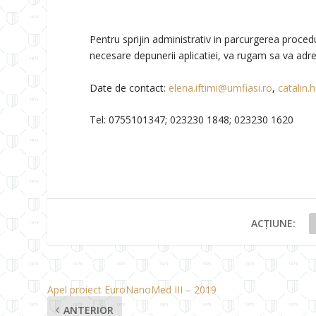
Pentru sprijin administrativ in parcurgerea procedu
necesare depunerii aplicatiei, va rugam sa va adre
Date de contact:
elena.iftimi@umfiasi.ro
,
catalin
Tel: 0755101347; 023230 1848; 023230 1620
ACȚIUNE:
Apel proiect EuroNanoMed III – 2019
ANTERIOR