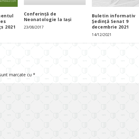
Conferință de
mentul
Buletin informativ
Neonatologie la Iași
ies
Ședință Senat 9
gs 2021
decembrie 2021
23/08/2017
14/12/2021
 sunt marcate cu
*