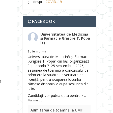
știi despre
COVID-19
.
@FACEBOOK
Universitatea de Medicină
și Farmacie Grigore T. Popa
Iași
2 zile in urma
Universitatea de Medicină și Farmacie
„Grigore T. Popa” din Iași organizează,
în perioada 7–25 septembrie 2026,
sesiunea de toamnă a concursului de
admitere la studiile universitare de
licență, pentru ocuparea locurilor
e
rămase disponibile după sesiunea din
iulie.
Candidații vor putea opta pentru z
...
Mai mult...
Admiterea de toamnă la UMF