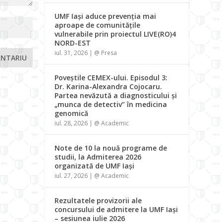
UMF Iași aduce prevenția mai
aproape de comunitățile
vulnerabile prin proiectul LIVE(RO)4
NORD-EST
iul. 31, 2026
|
@ Presa
Poveștile CEMEX-ului. Episodul 3:
Dr. Karina-Alexandra Cojocaru.
Partea nevăzută a diagnosticului și
„munca de detectiv” în medicina
genomică
iul. 28, 2026
|
@ Academic
Note de 10 la nouă programe de
studii, la Admiterea 2026
organizată de UMF Iași
iul. 27, 2026
|
@ Academic
Rezultatele provizorii ale
concursului de admitere la UMF Iași
– sesiunea iulie 2026