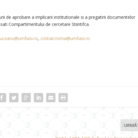
rii de aprobare a implicarii institutionale si a pregatirii documentelor
sati Compartimentului de cercetare Stiintifca.
.huceanu@umfiasi.ro
,
cristian.toma@umfiasi.ro
URMĂ