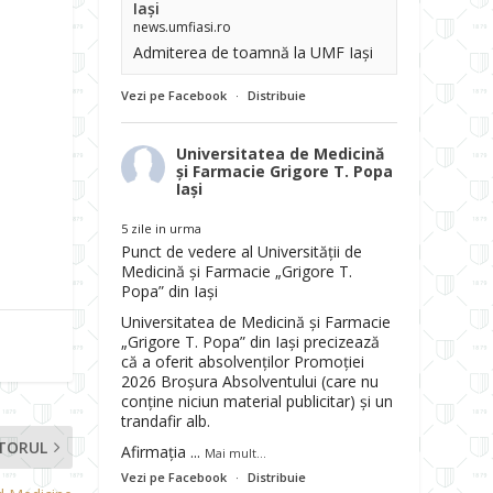
Iași
news.umfiasi.ro
Admiterea de toamnă la UMF Iași
Vezi pe Facebook
·
Distribuie
Universitatea de Medicină
și Farmacie Grigore T. Popa
Iași
5 zile in urma
Punct de vedere al Universității de
Medicină și Farmacie „Grigore T.
Popa” din Iași
Universitatea de Medicină și Farmacie
„Grigore T. Popa” din Iași precizează
că a oferit absolvenților Promoției
2026 Broșura Absolventului (care nu
conține niciun material publicitar) și un
trandafir alb.
TORUL
Afirmația
...
Mai mult...
Vezi pe Facebook
·
Distribuie