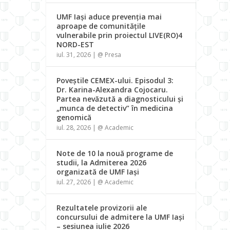
UMF Iași aduce prevenția mai
aproape de comunitățile
vulnerabile prin proiectul LIVE(RO)4
NORD-EST
iul. 31, 2026
|
@ Presa
Poveștile CEMEX-ului. Episodul 3:
Dr. Karina-Alexandra Cojocaru.
Partea nevăzută a diagnosticului și
„munca de detectiv” în medicina
genomică
iul. 28, 2026
|
@ Academic
Note de 10 la nouă programe de
studii, la Admiterea 2026
organizată de UMF Iași
iul. 27, 2026
|
@ Academic
Rezultatele provizorii ale
concursului de admitere la UMF Iași
– sesiunea iulie 2026