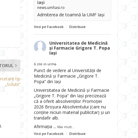
Iași
news.umfiasi.ro
Admiterea de toamnă la UMF Iași
Vezi pe Facebook
·
Distribuie
Universitatea de Medicină
și Farmacie Grigore T. Popa
Iași
6 zile in urma
TORUL
Punct de vedere al Universității de
Medicină și Farmacie „Grigore T.
cetare tip
Popa” din Iași
„Solutii”
Universitatea de Medicină și Farmacie
„Grigore T. Popa” din Iași precizează
că a oferit absolvenților Promoției
2026 Broșura Absolventului (care nu
conține niciun material publicitar) și un
trandafir alb.
.
Afirmația
...
Mai mult...
Vezi pe Facebook
·
Distribuie