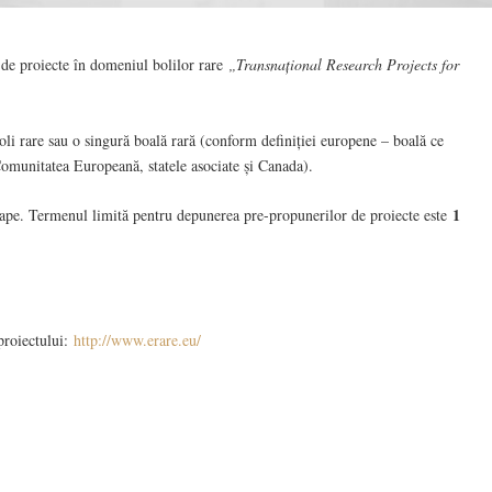
 de proiecte în domeniul bolilor rare
„Transnațional Research Projects for
li rare sau o singură boală rară (conform definiției europene – boală ce
omunitatea Europeană, statele asociate și Canada).
1
tape. Termenul limită pentru depunerea pre-propunerilor de proiecte este
proiectului:
http://www.erare.eu/