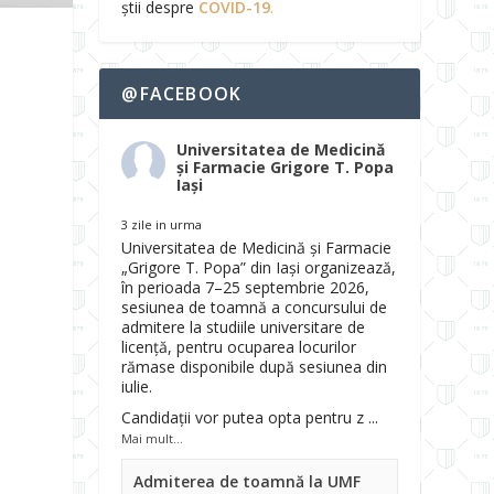
știi despre
COVID-19
.
@FACEBOOK
Universitatea de Medicină
și Farmacie Grigore T. Popa
Iași
3 zile in urma
Universitatea de Medicină și Farmacie
„Grigore T. Popa” din Iași organizează,
în perioada 7–25 septembrie 2026,
sesiunea de toamnă a concursului de
admitere la studiile universitare de
licență, pentru ocuparea locurilor
rămase disponibile după sesiunea din
iulie.
Candidații vor putea opta pentru z
...
Mai mult...
Admiterea de toamnă la UMF