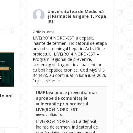
Universitatea de Medicină
și Farmacie Grigore T. Popa
Iași
7 zile in urma
LIVE(RO)4 NORD-EST a depășit,
înainte de termen, indicatorul de etapă
privind screeningul hepatic. Activitățile
proiectului LIVE(RO)4 NORD-EST –
Program regional de prevenire,
screening și diagnostic al pacienților
cu boli hepatice cronice, Cod MySMIS
344478, au continuat în luna iulie 2026
în ju
...
Mai mult...
UMF Iași aduce prevenția mai
de ani
aproape de comunitățile
vulnerabile prin proiectul
LIVE(RO)4 NORD-EST
news.umfiasi.ro
LIVE(RO)4 NORD-EST a depășit,
înainte de termen, indicatorul de
etapă privind screeningul hepatic