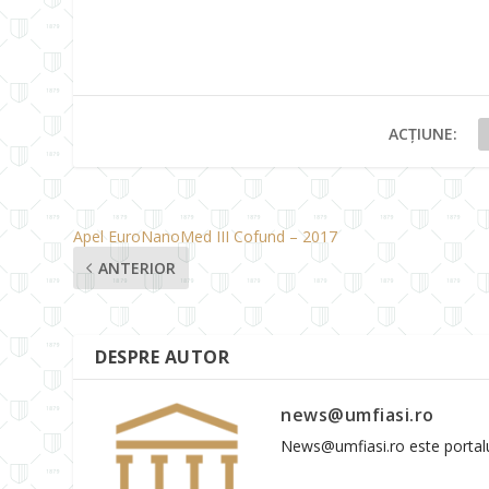
ACȚIUNE:
Apel EuroNanoMed III Cofund – 2017
ANTERIOR
DESPRE AUTOR
news@umfiasi.ro
News@umfiasi.ro este portalul 