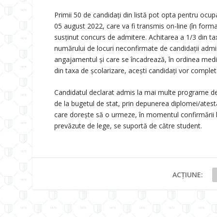
Primii 50 de candidați din listă pot opta pentru ocu
05 august 2022, care va fi transmis on-line (în forma
susţinut concurs de admitere. Achitarea a 1/3 din ta
numărului de locuri neconfirmate de candidații admiș
angajamentul și care se încadrează, în ordinea medi
din taxa de școlarizare, acești candidați vor completa
Candidatul declarat admis la mai multe programe de s
de la bugetul de stat, prin depunerea diplomei/atesta
care dorește să o urmeze, în momentul confirmării loc
prevăzute de lege, se suportă de către student.
ACȚIUNE: