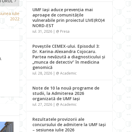
TORUL
UMF Iași aduce prevenția mai
iunea iulie
aproape de comunitățile
2022
vulnerabile prin proiectul LIVE(RO)4
NORD-EST
iul. 31, 2026
|
@ Presa
Poveștile CEMEX-ului. Episodul 3:
Dr. Karina-Alexandra Cojocaru.
Partea nevăzută a diagnosticului și
.
„munca de detectiv” în medicina
genomică
iul. 28, 2026
|
@ Academic
Note de 10 la nouă programe de
studii, la Admiterea 2026
organizată de UMF Iași
iul. 27, 2026
|
@ Academic
Rezultatele provizorii ale
concursului de admitere la UMF Iași
– sesiunea iulie 2026