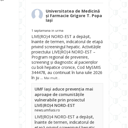
Universitatea de Medicină
și Farmacie Grigore T. Popa
Iași
1 saptamana in urma
LIVE(RO)4 NORD-EST a depășit,
înainte de termen, indicatorul de etapă
privind screeningul hepatic. Activitățile
proiectului LIVE(RO)4 NORD-EST –
Program regional de prevenire,
screening și diagnostic al pacienților
cu boli hepatice cronice, Cod MySMIS
344478, au continuat în luna iulie 2026
în ju
...
Mai mult...
UMF Iași aduce prevenția mai
aproape de comunitățile
vulnerabile prin proiectul
LIVE(RO)4 NORD-EST
news.umfiasi.ro
LIVE(RO)4 NORD-EST a depășit,
înainte de termen, indicatorul de
etapă privind screeningul hepatic