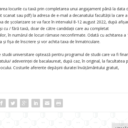
parea locurile cu taxă prin completarea unui angajament până la data 
t scanat sau pdf) la adresa de e-mail a decanatului facultăţii la care a
xa de școlarizare se va face în intervalul 8-12 august 2022, după afișa
i cu / fără taxă, doar de către candidații care au completat
ilor, în numărul de locuri rămase neconfirmate. Odată cu achitarea a 
 și fișa de înscriere și vor achita taxa de înmatriculare.
tudii universitare optează pentru programul de studii care va fi fina
tului/ adeverinței de bacalaureat, după caz, în original, la facultatea 
ului. Costurile aferente depășirii duratei învățământului gratuit,