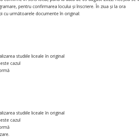
amare, pentru confirmarea locului și înscriere. În ziua și la ora
ții cu următoarele documente în original:
zarea studiile liceale ȋn original
 este cazul
formă
zarea studiile liceale ȋn original
 este cazul
formă
zare.