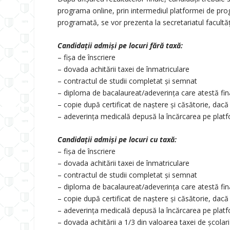
programa online, prin intermediul platformei de progr
programată, se vor prezenta la secretariatul facultă
Candidații admiși pe locuri fără taxă:
– fișa de înscriere
– dovada achitării taxei de înmatriculare
– contractul de studii completat şi semnat
– diploma de bacalaureat/adeverinţa care atestă finali
– copie după certificat de naştere şi căsătorie, dacă
– adeverinţa medicală depusă la încărcarea pe plat
Candidații admiși pe locuri cu taxă:
– fișa de înscriere
– dovada achitării taxei de înmatriculare
– contractul de studii completat şi semnat
– diploma de bacalaureat/adeverinţa care atestă finali
– copie după certificat de naştere şi căsătorie, dacă
– adeverinţa medicală depusă la încărcarea pe plat
– dovada achitării a 1/3 din valoarea taxei de şcolari