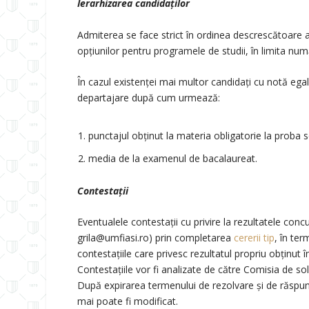
Ierarhizarea candidaților
Admiterea se face strict în ordinea descrescătoare a
opțiunilor pentru programele de studii, în limita num
În cazul existenței mai multor candidați cu notă egală 
departajare după cum urmează:
punctajul obținut la materia obligatorie la proba s
media de la examenul de bacalaureat.
Contestații
Eventualele contestații cu privire la rezultatele con
grila@umfiasi.ro) prin completarea
cererii tip
, în te
contestațiile care privesc rezultatul propriu obținut
Contestațiile vor fi analizate de către Comisia de sol
După expirarea termenului de rezolvare și de răspuns 
mai poate fi modificat.