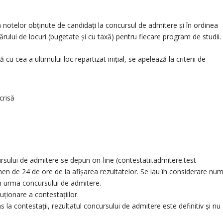
 notelor obținute de candidați la concursul de admitere și în ordinea
ărului de locuri (bugetate și cu taxă) pentru fiecare program de studii.
cu cea a ultimului loc repartizat inițial, se apelează la criterii de
crisă
cursului de admitere se depun on-line (contestatii.admitere.test-
rmen de 24 de ore de la afișarea rezultatelor. Se iau în considerare num
 în urma concursului de admitere.
uționare a contestațiilor.
la contestații, rezultatul concursului de admitere este definitiv și nu