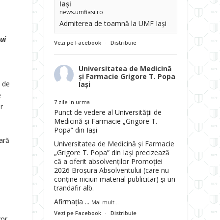
Iași
news.umfiasi.ro
Admiterea de toamnă la UMF Iași
ui
Vezi pe Facebook
·
Distribuie
Universitatea de Medicină
și Farmacie Grigore T. Popa
l de
Iași
e
7 zile in urma
r
Punct de vedere al Universității de
Medicină și Farmacie „Grigore T.
Popa” din Iași
tară
Universitatea de Medicină și Farmacie
„Grigore T. Popa” din Iași precizează
că a oferit absolvenților Promoției
2026 Broșura Absolventului (care nu
conține niciun material publicitar) și un
trandafir alb.
Afirmația
...
Mai mult...
Vezi pe Facebook
·
Distribuie
vor