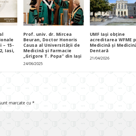
al
Prof. univ. dr. Mircea
UMF Iași obține
ionale
Beuran, Doctor Honoris
acreditarea WFME 
i – 15-
Causa al Universității de
Medicină și Medicin
, Iasi,
Medicină și Farmacie
Dentară
„Grigore T. Popa” din Iași
21/04/2026
24/06/2025
 sunt marcate cu
*