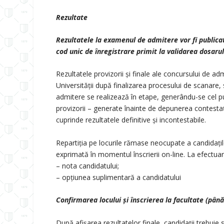
Rezultate
Rezultatele la examenul de admitere vor fi publica
cod unic de înregistrare primit la validarea dosaru
Rezultatele provizorii și finale ale concursului de ad
Universității după finalizarea procesului de scanare,
admitere se realizează în etape, generându-se cel puți
provizorii – generate înainte de depunerea contestații
cuprinde rezultatele definitive și incontestabile.
Repartiția pe locurile rămase neocupate a candidațilo
exprimată în momentul înscrierii on-line. La efectuare
– nota candidatului;
– opțiunea suplimentară a candidatului
Confirmarea locului și înscrierea la facultate (pân
După afișarea rezultatelor finale, candidații trebuie