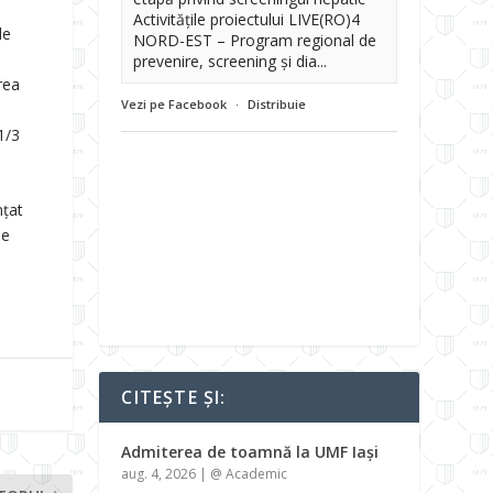
Activitățile proiectului LIVE(RO)4
de
NORD-EST – Program regional de
prevenire, screening și dia...
rea
Vezi pe Facebook
·
Distribuie
1/3
nțat
pe
CITEȘTE ȘI:
Admiterea de toamnă la UMF Iași
aug. 4, 2026
|
@ Academic