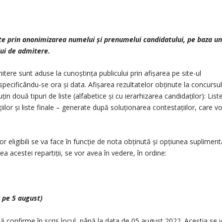
te prin anonimizarea numelui și prenumelui candidatului, pe baza un
lui de admitere.
mitere sunt aduse la cunoștința publicului prin afișarea pe site-ul
 specificându-se ora și data. Afișarea rezultatelor obținute la concursu
n două tipuri de liste (alfabetice și cu ierarhizarea candidaților): List
lor și liste finale – generate după soluționarea contestațiilor, care vo
r eligibili se va face în funcție de nota obținută și opțiunea suplimen
a acestei repartiții, se vor avea în vedere, în ordine:
ă pe 5 august)
 să confirme în scris locul, până la data de 05 august 2022. Aceștia se 