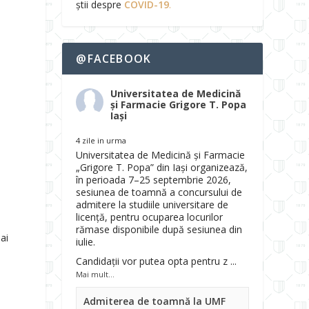
știi despre
COVID-19
.
@FACEBOOK
Universitatea de Medicină
și Farmacie Grigore T. Popa
Iași
4 zile in urma
Universitatea de Medicină și Farmacie
„Grigore T. Popa” din Iași organizează,
în perioada 7–25 septembrie 2026,
sesiunea de toamnă a concursului de
admitere la studiile universitare de
licență, pentru ocuparea locurilor
rămase disponibile după sesiunea din
ai
iulie.
Candidații vor putea opta pentru z
...
Mai mult...
Admiterea de toamnă la UMF