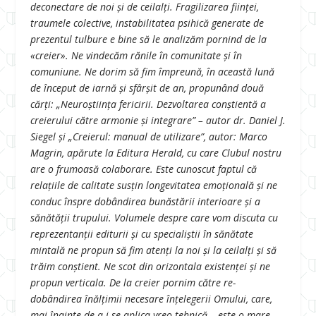
deconectare de noi și de ceilalți. Fragilizarea ființei,
traumele colective, instabilitatea psihică generate de
prezentul tulbure e bine să le analizăm pornind de la
«creier». Ne vindecăm rănile în comunitate și în
comuniune. Ne dorim să fim împreună, în această lună
de început de iarnă și sfârșit de an, propunând două
cărţi: „Neuroștiința fericirii. Dezvoltarea conștientă a
creierului către armonie și integrare” – autor dr. Daniel J.
Siegel și „Creierul: manual de utilizare”, autor: Marco
Magrin, apărute la Editura Herald, cu care Clubul nostru
are o frumoasă colaborare. Este cunoscut faptul că
relațiile de calitate susțin longevitatea emoțională și ne
conduc înspre dobândirea bunăstării interioare și a
sănătății trupului. Volumele despre care vom discuta cu
reprezentanții editurii și cu specialiștii în sănătate
mintală ne propun să fim atenți la noi și la ceilalți și să
trăim conștient. Ne scot din orizontala existenței și ne
propun verticala. De la creier pornim către re-
dobândirea înălțimii necesare înțelegerii Omului, care,
mai înainte de a i se aplica vreo tehnică… este o mare