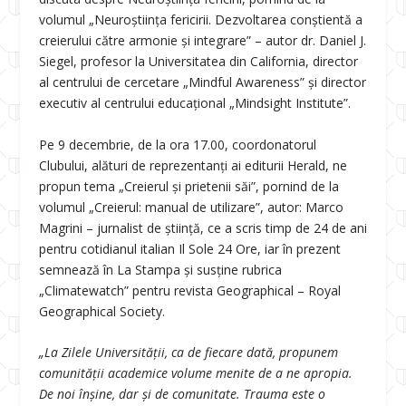
volumul „Neuroștiința fericirii. Dezvoltarea conștientă a
creierului către armonie și integrare” – autor dr. Daniel J.
Siegel, profesor la Universitatea din California, director
al centrului de cercetare „Mindful Awareness” și director
executiv al centrului educațional „Mindsight Institute”.
Pe 9 decembrie, de la ora 17.00, coordonatorul
Clubului, alături de reprezentanți ai editurii Herald, ne
propun tema „Creierul și prietenii săi”, pornind de la
volumul „Creierul: manual de utilizare”, autor: Marco
Magrini – jurnalist de știință, ce a scris timp de 24 de ani
pentru cotidianul italian Il Sole 24 Ore, iar în prezent
semnează în La Stampa și susține rubrica
„Climatewatch” pentru revista Geographical – Royal
Geographical Society.
„La Zilele Universității, ca de fiecare dată, propunem
comunității academice volume menite de a ne apropia.
De noi înșine, dar și de comunitate. Trauma este o