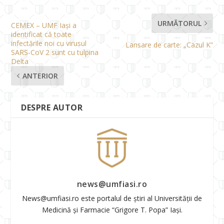
URMĂTORUL
CEMEX – UMF Iași a
identificat că toate
infectările noi cu virusul
Lansare de carte: „Cazul K”
SARS-CoV 2 sunt cu tulpina
Delta
ANTERIOR
DESPRE AUTOR
news@umfiasi.ro
News@umfiasi.ro este portalul de știri al Universității de
Medicină și Farmacie “Grigore T. Popa” Iași.