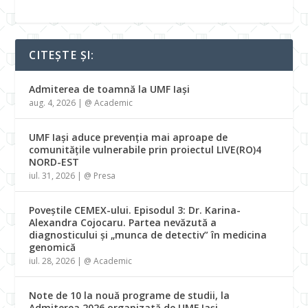
CITEȘTE ȘI:
Admiterea de toamnă la UMF Iași
aug. 4, 2026
|
@ Academic
UMF Iași aduce prevenția mai aproape de
comunitățile vulnerabile prin proiectul LIVE(RO)4
NORD-EST
iul. 31, 2026
|
@ Presa
Poveștile CEMEX-ului. Episodul 3: Dr. Karina-
Alexandra Cojocaru. Partea nevăzută a
diagnosticului și „munca de detectiv” în medicina
genomică
iul. 28, 2026
|
@ Academic
Note de 10 la nouă programe de studii, la
Admiterea 2026 organizată de UMF Iași