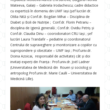
Mateeva, Galați – Gabriela Irodachescu; cadre didactice
cu expertiză în domeniu din UMF Iași (șef lucrări dr.
Otilia Nită și Conf.dr. Bogdan Mihai – Disciplina de
Diabet și Boli de Nutriție ; Conf.dr. Florin Petrariu –
disciplina de Igienă generală ; Conf.dr. Ovidiu Petriș și
Conf.dr. Claudia Dinu – coorodonatori CRU Iași ; șef
lucrări Laura Trandafir – pediatrie și coordonatorul
Centrului de supraveghere și monitorizare a copiilor cu
supropondere și obezitate – UMF Iași ; Prof.univ.dr.
Doina Azoicai, responsabil de activitate) cât și doi
invitați experți din Franța : Prof.univ.dr. Joël Ladner
(Universitatea de Medicină din Rouen și sociolog și
antropolog Prof.univ.dr. Marie Caulli – Universitatea de
Medicină Lille).