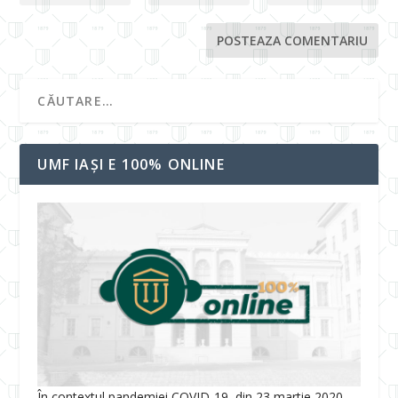
UMF IAȘI E 100% ONLINE
În contextul pandemiei COVID-19, din 23 martie 2020