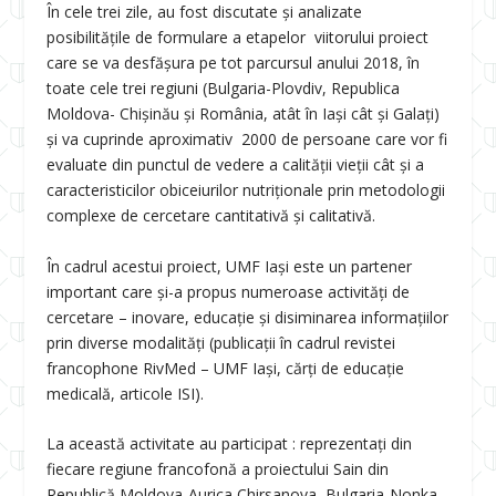
În cele trei zile, au fost discutate și analizate
posibilitățile de formulare a etapelor viitorului proiect
care se va desfășura pe tot parcursul anului 2018, în
toate cele trei regiuni (Bulgaria-Plovdiv, Republica
Moldova- Chișinău și România, atât în Iași cât și Galați)
și va cuprinde aproximativ 2000 de persoane care vor fi
evaluate din punctul de vedere a calității vieții cât și a
caracteristicilor obiceiurilor nutriționale prin metodologii
complexe de cercetare cantitativă și calitativă.
În cadrul acestui proiect, UMF Iași este un partener
important care și-a propus numeroase activități de
cercetare – inovare, educație și disiminarea informațiilor
prin diverse modalități (publicații în cadrul revistei
francophone RivMed – UMF Iași, cărți de educație
medicală, articole ISI).
La această activitate au participat : reprezentați din
fiecare regiune francofonă a proiectului Sain din
Republică Moldova-Aurica Chirsanova, Bulgaria-Nonka