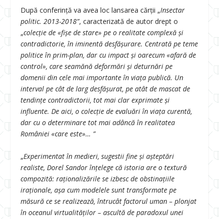
După conferință va avea loc lansarea cărții „
Insectar
politic. 2013-2018”
, caracterizată de autor drept o
„
colecție de «fișe de stare» pe o realitate complexă și
contradictorie, în iminentă desfășurare. Centrată pe teme
politice în prim-plan, dar cu impact și oarecum «afară de
control», care seamănă deformări și deturnări pe
domenii din cele mai importante în viața publică. Un
interval pe cât de larg desfășurat, pe atât de mascat de
tendințe contradictorii, tot mai clar exprimate și
influente. De aici, o colecție de evaluări în viața curentă,
dar cu o determinare tot mai adâncă în realitatea
României «care este»… ”
„
Experimentat în medieri, sugestii fine și așteptări
realiste, Dorel Sandor înțelege că istoria are o textură
compozită: raționalizările se izbesc de obstinațiile
iraționale, așa cum modelele sunt transformate pe
măsură ce se realizează, întrucât factorul uman – plonjat
în oceanul virtualităților – ascultă de paradoxul unei