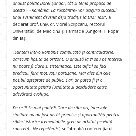
analist politic Dorel Șandor, cât și tema propusă de
acesta – «România. La răspântie» vor asigura succesul
unui eveniment devenit deja tradiție la UMF Iași
”, a
declarat prof. univ. dr. Viorel Scripcariu, rectorul
Universității de Medicină și Farmacie „Grigore T. Popa”
din Iași.
„
Suntem într-o Românie complicată și contradictorie,
oarecum lipsită de orizont. O analiză la zi sau pe interval
nu poate fi clară și sistematică. Este dificil să faci
predicții, fără motivații partizane. Mai ales din cele
posibil așteptate de public. Dar, ar putea fi și o
oportunitate pentru luciditate și deschidere către
adevărată evoluție.
De ce ?! Se mai poate?! Oare de câte ori, intervale
similare nu au fost decât premise și oportunități pentru
căderi istorice iremediabile, greu de achitat pe viață
concretă. Ne repetăm?!”,
se întreabă conferențiarul.