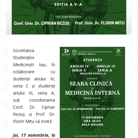
Societatea
Studenților
Mediciniști Iași, în
colaborare cu
studenții anului IV,
seria C și studenții
anului III, seria A,
sub coordonarea
Conf. Dr. Ciprian
Rezuș și Prof. Dr.
Florin Mitu vă invită
joi, 17 noiembrie, la