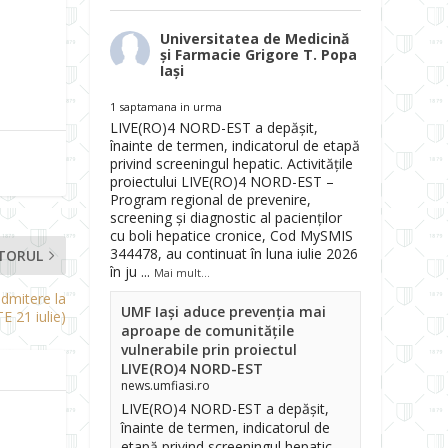
Universitatea de Medicină
și Farmacie Grigore T. Popa
Iași
1 saptamana in urma
LIVE(RO)4 NORD-EST a depășit,
înainte de termen, indicatorul de etapă
privind screeningul hepatic. Activitățile
proiectului LIVE(RO)4 NORD-EST –
Program regional de prevenire,
screening și diagnostic al pacienților
cu boli hepatice cronice, Cod MySMIS
344478, au continuat în luna iulie 2026
TORUL
în ju
...
Mai mult...
admitere la
UMF Iași aduce prevenția mai
 21 iulie)
aproape de comunitățile
vulnerabile prin proiectul
LIVE(RO)4 NORD-EST
news.umfiasi.ro
LIVE(RO)4 NORD-EST a depășit,
înainte de termen, indicatorul de
etapă privind screeningul hepatic