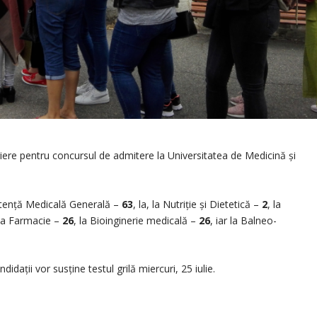
riere pentru concursul de admitere la Universitatea de Medicină și
sistență Medicală Generală –
63
, la, la Nutriție și Dietetică –
2
, la
 la Farmacie –
26
, la Bioinginerie medicală –
26
, iar la Balneo-
ndidații vor susține testul grilă miercuri, 25 iulie.