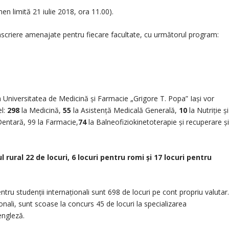
en limită 21 iulie 2018, ora 11.00).
înscriere amenajate pentru fiecare facultate, cu următorul program:
a Universitatea de Medicină și Farmacie „Grigore T. Popa” Iași vor
el:
298
la Medicină,
55
la Asistență Medicală Generală,
10
la Nutriție și
entară, 99 la Farmacie,
74
la Balneofiziokinetoterapie și recuperare ș
l rural 22 de locuri, 6 locuri pentru romi și 17 locuri pentru
ntru studenții internaționali sunt 698 de locuri pe cont propriu valutar
ionali, sunt scoase la concurs 45 de locuri la specializarea
engleză.