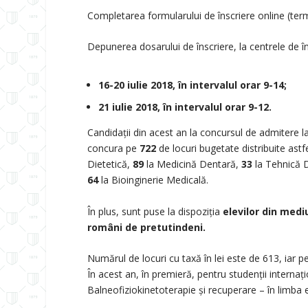
Completarea formularului de înscriere online (term
Depunerea dosarului de înscriere, la centrele de 
16-20 iulie 2018, în intervalul orar 9-14;
21 iulie 2018, în intervalul orar 9-12.
Candidații din acest an la concursul de admitere l
concura pe
722
de locuri bugetate distribuite astf
Dietetică,
89
la Medicină Dentară,
33
la Tehnică D
64
la Bioinginerie Medicală.
În plus, sunt puse la dispoziția
elevilor din mediu
români de pretutindeni.
Numărul de locuri cu taxă în lei este de 613, iar pe
În acest an, în premieră, pentru studenții internaț
Balneofiziokinetoterapie și recuperare – în limba 