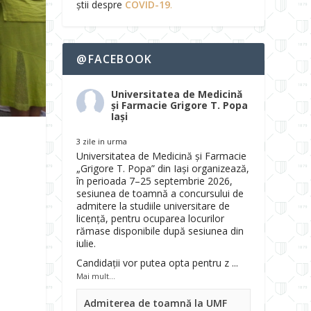
știi despre
COVID-19
.
@FACEBOOK
Universitatea de Medicină
și Farmacie Grigore T. Popa
Iași
3 zile in urma
Universitatea de Medicină și Farmacie
„Grigore T. Popa” din Iași organizează,
în perioada 7–25 septembrie 2026,
sesiunea de toamnă a concursului de
admitere la studiile universitare de
licență, pentru ocuparea locurilor
rămase disponibile după sesiunea din
iulie.
Candidații vor putea opta pentru z
...
Mai mult...
Admiterea de toamnă la UMF