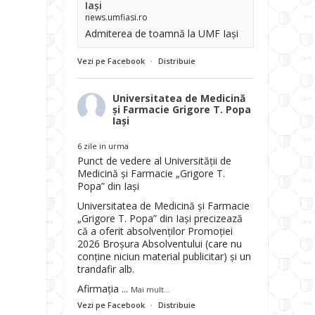
Iași
news.umfiasi.ro
Admiterea de toamnă la UMF Iași
Vezi pe Facebook
·
Distribuie
Universitatea de Medicină
și Farmacie Grigore T. Popa
Iași
6 zile in urma
Punct de vedere al Universității de
i
Medicină și Farmacie „Grigore T.
Popa” din Iași
Universitatea de Medicină și Farmacie
„Grigore T. Popa” din Iași precizează
că a oferit absolvenților Promoției
2026 Broșura Absolventului (care nu
conține niciun material publicitar) și un
.
trandafir alb.
Afirmația
...
Mai mult...
Vezi pe Facebook
·
Distribuie