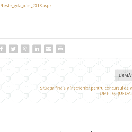
/teste_grila_iulie_2018.aspx
URMĂ
Situația finală a înscrierilor pentru concursul de 
UMF Iași (UPDATE