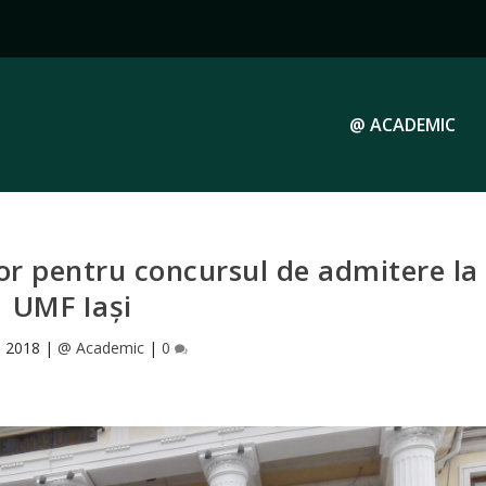
@ ACADEMIC
ilor pentru concursul de admitere la
UMF Iași
6, 2018
|
@ Academic
|
0