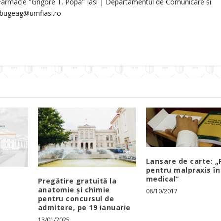
 Farmacie "Grigore T. Popa" Iasi | Departamentul de Comunicare si
a.bugeag@umfiasi.ro
Lansare de carte: „
pentru malpraxis în
medical”
Pregătire gratuită la
anatomie și chimie
08/10/2017
pentru concursul de
admitere, pe 19 ianuarie
13/01/2025