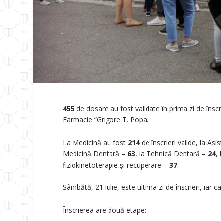
455
de dosare au fost validate în prima zi de însc
Farmacie ”Grigore T. Popa.
La Medicină au fost
214
de înscrieri valide, la A
Medicină Dentară –
63
, la Tehnică Dentară –
24
,
fiziokinetoterapie şi recuperare –
37
.
Sâmbătă, 21 iulie, este ultima zi de înscrieri, iar ca
Înscrierea are două etape: