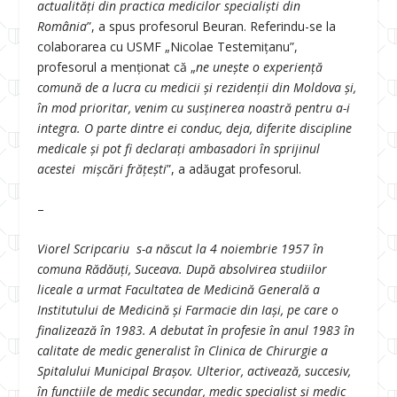
actualităţi din practica medicilor specialiști din
România
”, a spus profesorul Beuran. Referindu-se la
colaborarea cu USMF „Nicolae Testemițanu”,
profesorul a menționat că „
ne uneşte o experienţă
comună de a lucra cu medicii şi rezidenţii din Moldova şi,
în mod prioritar, venim cu susţinerea noastră pentru a-i
integra. O parte dintre ei conduc, deja, diferite discipline
medicale și pot fi declarați ambasadori în sprijinul
acestei mișcări frățeşti
”, a adăugat profesorul.
–
Viorel Scripcariu s-a născut la 4 noiembrie 1957 în
comuna Rădăuți, Suceava. După absolvirea studiilor
liceale a urmat Facultatea de Medicină Generală a
Institutului de Medicină şi Farmacie din Iaşi, pe care o
finalizează în 1983. A debutat în profesie în anul 1983 în
calitate de medic generalist în Clinica de Chirurgie a
Spitalului Municipal Brașov. Ulterior, activează, succesiv,
în funcțiile de medic secundar, medic specialist și medic