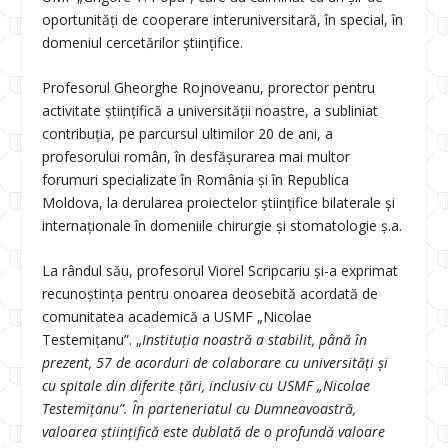
oportunități de cooperare interuniversitară, în special, în
domeniul cercetărilor științifice.
Profesorul Gheorghe Rojnoveanu, prorector pentru
activitate științifică a universității noastre, a subliniat
contribuția, pe parcursul ultimilor 20 de ani, a
profesorului român, în desfășurarea mai multor
forumuri specializate în România şi în Republica
Moldova, la derularea proiectelor ştiinţifice bilaterale şi
internaţionale în domeniile chirurgie şi stomatologie ș.a.
La rândul său, profesorul Viorel Scripcariu şi-a exprimat
recunoştinţa pentru onoarea deosebită acordată de
comunitatea academică a USMF „Nicolae
Testemiţanu”. „
Instituţia noastră a stabilit, până în
prezent, 57 de acorduri de colaborare cu universităţi şi
cu spitale din diferite ţări, inclusiv cu USMF „Nicolae
Testemiţanu”. În parteneriatul cu Dumneavoastră,
valoarea ştiinţifică este dublată de o profundă valoare