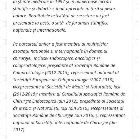
în științe medicale în 1997 şi în numeroase lucrări
științifice și didactice, înalt apreciate în țară și peste
hotare. Rezultatele activității de cercetare au fost
prezentate la peste o sută de forumuri ştiinţifice
naţionale şi internaţionale.
Pe parcursul anilor a fost membru al multiplelor
asociații naționale și internaționale în domeniul
chirurgiei, inclusiv endoscopice, oncologice și
coloproctologice; președinte al Societății Române de
Coloproctologie (2012-2013); reprezentant naţional al
Societății Europene de Coloproctologie (2007-2013);
vicepreședinte al Societății de Medici și Naturaliști, Iași
(2012-2015); membru al Consiliului Asociației Române de
Chirurgie Endoscopică (din 2012); președinte al Societății
de Medici și Naturaliști, Iași (din 2016); vicepreședinte al
Societății Române de Chirurgie (din 2016) și reprezentant
naţional al Societății internaționale de Chirurgie (din
2017).