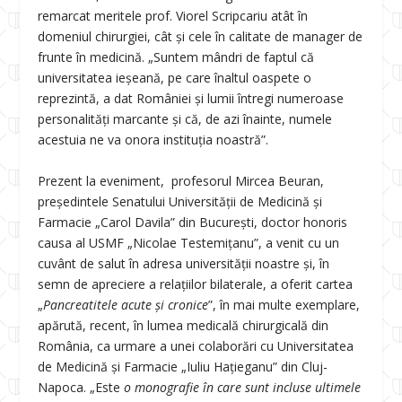
remarcat meritele prof. Viorel Scripcariu atât în
domeniul chirurgiei, cât şi cele în calitate de manager de
frunte în medicină. „Suntem mândri de faptul că
universitatea ieşeană, pe care înaltul oaspete o
reprezintă, a dat României şi lumii întregi numeroase
personalităţi marcante şi că, de azi înainte, numele
acestuia ne va onora instituţia noastră”.
Prezent la eveniment, profesorul Mircea Beuran,
președintele Senatului Universității de Medicină și
Farmacie „Carol Davila” din București, doctor honoris
causa al USMF „Nicolae Testemițanu”, a venit cu un
cuvânt de salut în adresa universităţii noastre şi, în
semn de apreciere a relațiilor bilaterale, a oferit cartea
„
Pancreatitele acute și cronice
”, în mai multe exemplare,
apărută, recent, în lumea medicală chirurgicală din
România, ca urmare a unei colaborări cu Universitatea
de Medicină și Farmacie „Iuliu Hațieganu” din Cluj-
Napoca. „Este
o monografie în care sunt incluse ultimele