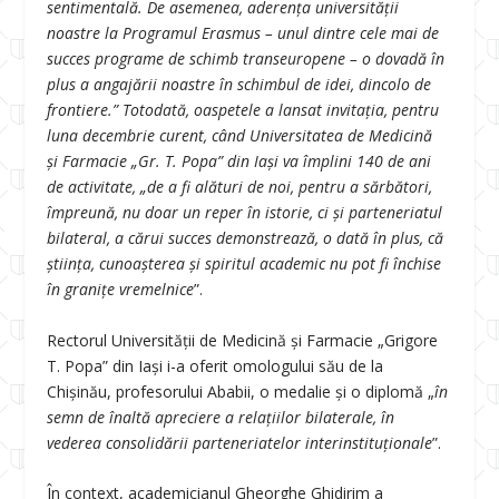
sentimentală. De asemenea, aderenţa universităţii
noastre la Programul Erasmus – unul dintre cele mai de
succes programe de schimb transeuropene – o dovadă în
plus a angajării noastre în schimbul de idei, dincolo de
frontiere.” Totodată, oaspetele a lansat invitaţia, pentru
luna decembrie curent, când Universitatea de Medicină
şi Farmacie „Gr. T. Popa” din Iaşi va împlini 140 de ani
de activitate, „de a fi alături de noi, pentru a sărbători,
împreună, nu doar un reper în istorie, ci şi parteneriatul
bilateral, a cărui succes demonstrează, o dată în plus, că
ştiinţa, cunoaşterea şi spiritul academic nu pot fi închise
în graniţe vremelnice
”.
Rectorul Universității de Medicină și Farmacie „Grigore
T. Popa” din Iași i-a oferit omologului său de la
Chișinău, profesorului Ababii, o medalie și o diplomă „
în
semn de înaltă apreciere a relațiilor bilaterale, în
vederea consolidării parteneriatelor interinstituționale
”.
În context, academicianul Gheorghe Ghidirim a