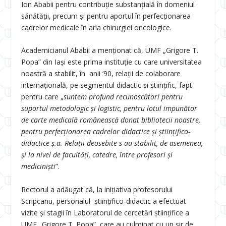
Ion Ababii pentru contribuție substanțială în domeniul
sănătății, precum și pentru aportul în perfecționarea
cadrelor medicale în aria chirurgiei oncologice.
Academicianul Ababii a menționat că, UMF „Grigore T.
Popa” din Iaşi este prima instituție cu care universitatea
noastră a stabilit, în anii ‘90, relații de colaborare
internațională, pe segmentul didactic și ştiinţific, fapt
pentru care „
suntem profund recunoscători pentru
suportul metodologic şi logistic, pentru lotul impunător
de carte medicală românească donat bibliotecii noastre,
pentru perfecţionarea cadrelor didactice și științifico-
didactice ș.a. Relaţii deosebite s-au stabilit, de asemenea,
și la nivel de facultăţi, catedre, între profesori și
mediciniști
”.
Rectorul a adăugat că, la inițiativa profesorului
Scripcariu, personalul științifico-didactic a efectuat
vizite și stagii în Laboratorul de cercetări științifice a
UMF „Grigore T. Popa”, care au culminat cu un şir de