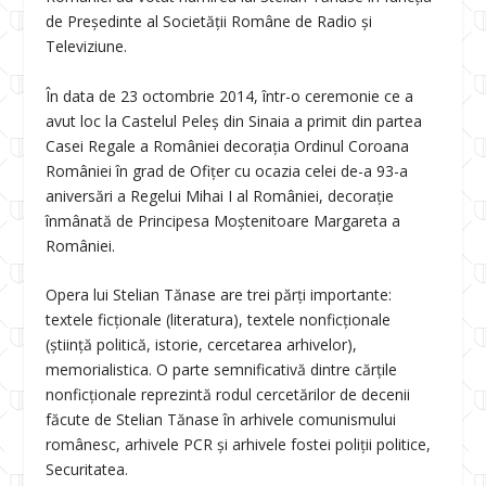
de Președinte al Societății Române de Radio și
Televiziune.
În data de 23 octombrie 2014, într-o ceremonie ce a
avut loc la Castelul Peleș din Sinaia a primit din partea
Casei Regale a României decorația Ordinul Coroana
României în grad de Ofițer cu ocazia celei de-a 93-a
aniversări a Regelui Mihai I al României, decorație
înmânată de Principesa Moștenitoare Margareta a
României.
Opera lui Stelian Tănase are trei părți importante:
textele ficționale (literatura), textele nonficționale
(știință politică, istorie, cercetarea arhivelor),
memorialistica. O parte semnificativă dintre cărțile
nonficționale reprezintă rodul cercetărilor de decenii
făcute de Stelian Tănase în arhivele comunismului
românesc, arhivele PCR și arhivele fostei poliții politice,
Securitatea.