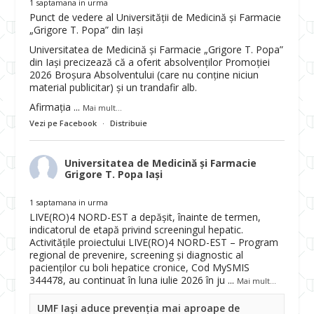
1 saptamana in urma
Punct de vedere al Universității de Medicină și Farmacie
„Grigore T. Popa” din Iași
Universitatea de Medicină și Farmacie „Grigore T. Popa”
din Iași precizează că a oferit absolvenților Promoției
2026 Broșura Absolventului (care nu conține niciun
material publicitar) și un trandafir alb.
Afirmația
...
Mai mult...
Vezi pe Facebook
·
Distribuie
Universitatea de Medicină și Farmacie
Grigore T. Popa Iași
1 saptamana in urma
LIVE(RO)4 NORD-EST a depășit, înainte de termen,
indicatorul de etapă privind screeningul hepatic.
Activitățile proiectului LIVE(RO)4 NORD-EST – Program
regional de prevenire, screening și diagnostic al
pacienților cu boli hepatice cronice, Cod MySMIS
344478, au continuat în luna iulie 2026 în ju
...
Mai mult...
UMF Iași aduce prevenția mai aproape de