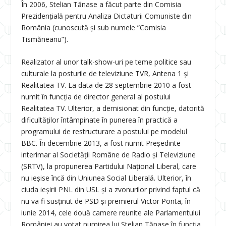
În 2006, Stelian Tănase a făcut parte din Comisia
Prezidențială pentru Analiza Dictaturii Comuniste din
România (cunoscută și sub numele ”Comisia
Tismăneanu”).
Realizator al unor talk-show-uri pe teme politice sau
culturale la posturile de televiziune TVR, Antena 1 și
Realitatea TV. La data de 28 septembrie 2010 a fost
numit în funcția de director general al postului
Realitatea TV. Ulterior, a demisionat din funcție, datorită
dificultăților întâmpinate în punerea în practică a
programului de restructurare a postului pe modelul
BBC. În decembrie 2013, a fost numit Președinte
interimar al Societății Române de Radio și Televiziune
(SRTV), la propunerea Partidului Național Liberal, care
nu ieșise încă din Uniunea Social Liberală. Ulterior, în
ciuda ieșirii PNL din USL și a zvonurilor privind faptul că
nu va fi susținut de PSD și premierul Victor Ponta, în
iunie 2014, cele două camere reunite ale Parlamentului
României au votat numirea lui Stelian Tănase în funcția