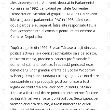
ales vicepreședinte. A devenit deputat în Parlamentul
României în 1992, candidând pe listele Convenției
Democratice. Membru al grupului PAC-PL’93, a devenit
liderul grupului parlamentar PAC în 1993, când cele
două partide s-au separat. Între alte responsabilități, a
fost vicepreședinte al comisiei pentru relații externe a
Camerei Deputaților.
După alegerile din 1996, Stelian Tănase a ieșit din viața
politică activă și s-a dedicat activităților sale de scriitor,
realizator media, precum și carierei profesionale în
domeniul științelor politice. În această perioadă este
beneficiarul unor granturi oferite de Școala Woodrow
Wilson (1994) și de Fundația Fulbright (1997). Una dintre
constantele sale preocupări postcomuniste a fost
legată de studierea arhivelor comunismului; Stelian
Tănase a fost unul dintre primii cercetători români care
au intrat în arhivele fostei poliții politice, Securitatea; pe
vremea cînd era deputat, a făcut numeroase cereri
către autorități pentru a i se permite accesul la arhivele