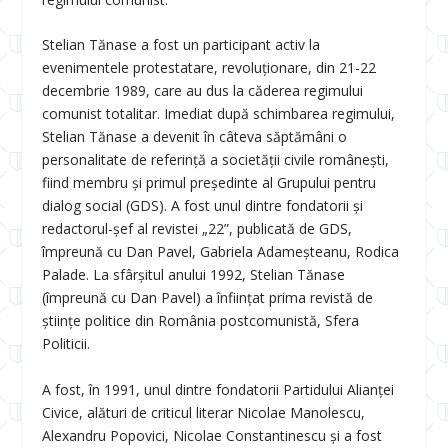
Stelian Tănase a fost un participant activ la
evenimentele protestatare, revoluționare, din 21-22
decembrie 1989, care au dus la căderea regimului
comunist totalitar. Imediat după schimbarea regimului,
Stelian Tănase a devenit în câteva săptămâni o
personalitate de referință a societății civile românești,
fiind membru și primul președinte al Grupului pentru
dialog social (GDS). A fost unul dintre fondatorii și
redactorul-șef al revistei „22”, publicată de GDS,
împreună cu Dan Pavel, Gabriela Adameșteanu, Rodica
Palade. La sfârșitul anului 1992, Stelian Tănase
(împreună cu Dan Pavel) a înființat prima revistă de
științe politice din România postcomunistă, Sfera
Politicii.
A fost, în 1991, unul dintre fondatorii Partidului Alianței
Civice, alături de criticul literar Nicolae Manolescu,
Alexandru Popovici, Nicolae Constantinescu și a fost