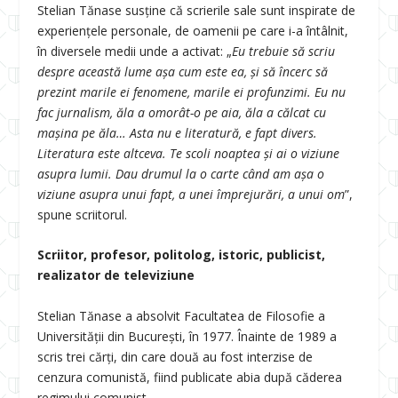
Stelian Tănase susține că scrierile sale sunt inspirate de
experiențele personale, de oamenii pe care i-a întâlnit,
în diversele medii unde a activat: „
Eu trebuie să scriu
despre această lume așa cum este ea, și să încerc să
prezint marile ei fenomene, marile ei profunzimi. Eu nu
fac jurnalism, ăla a omorât-o pe aia, ăla a călcat cu
mașina pe ăla… Asta nu e literatură, e fapt divers.
Literatura este altceva. Te scoli noaptea și ai o viziune
asupra lumii. Dau drumul la o carte când am așa o
viziune asupra unui fapt, a unei împrejurări, a unui om
”,
spune scriitorul.
Scriitor, profesor, politolog, istoric, publicist,
realizator de televiziune
Stelian Tănase a absolvit Facultatea de Filosofie a
Universității din București, în 1977. Înainte de 1989 a
scris trei cărți, din care două au fost interzise de
cenzura comunistă, fiind publicate abia după căderea
regimului comunist.