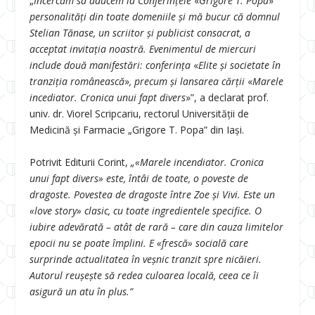
„
Încercăm să aducem la Conferințele
«
Grigore T. Popa
»
personalități din toate domeniile și mă bucur că domnul
Stelian Tănase, un
scriitor și publicist consacrat, a
acceptat invitația noastră. Evenimentul de miercuri
include două manifestări: conferința
«
Elite și societate în
tranziția românească
»
, precum și lansarea cărții
«
Marele
incediator.
Cronica unui fapt divers
»”, a declarat prof.
univ. dr. Viorel Scripcariu, rectorul Universității de
Medicină și Farmacie „Grigore T. Popa” din Iași.
Potrivit Editurii Corint,
„«Marele incendiator. Cronica
unui fapt divers» este, întâi de toate, o poveste de
dragoste. Povestea de dragoste între Zoe și Vivi. Este un
«
love story» clasic, cu toate ingredientele specifice. O
iubire adevărată – atât de rară – care din cauza limitelor
epocii nu se poate împlini. E «frescă» socială care
surprinde actualitatea în veșnic tranzit spre nicăieri.
Autorul reușește să redea culoarea locală, ceea ce îi
asigură un atu în plus.”