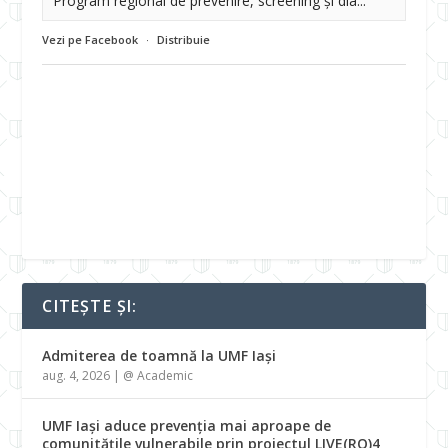
Program regional de prevenire, screening și dia...
Vezi pe Facebook
·
Distribuie
CITEȘTE ȘI:
Admiterea de toamnă la UMF Iași
aug. 4, 2026
|
@ Academic
UMF Iași aduce prevenția mai aproape de
comunitățile vulnerabile prin proiectul LIVE(RO)4