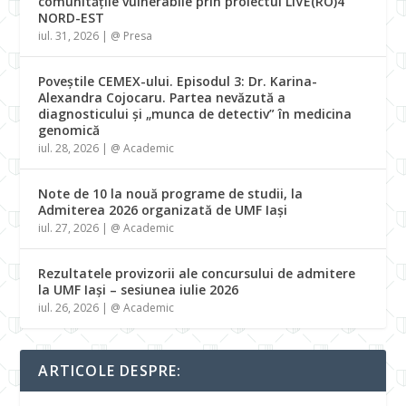
comunitățile vulnerabile prin proiectul LIVE(RO)4
NORD-EST
iul. 31, 2026
|
@ Presa
Poveștile CEMEX-ului. Episodul 3: Dr. Karina-
Alexandra Cojocaru. Partea nevăzută a
diagnosticului și „munca de detectiv” în medicina
genomică
iul. 28, 2026
|
@ Academic
Note de 10 la nouă programe de studii, la
Admiterea 2026 organizată de UMF Iași
iul. 27, 2026
|
@ Academic
Rezultatele provizorii ale concursului de admitere
la UMF Iași – sesiunea iulie 2026
iul. 26, 2026
|
@ Academic
ARTICOLE DESPRE: