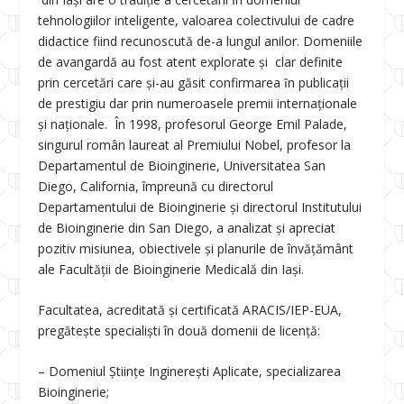
tehnologiilor inteligente, valoarea colectivului de cadre
didactice fiind recunoscută de-a lungul anilor. Domeniile
de avangardă au fost atent explorate și clar definite
prin cercetări care și-au găsit confirmarea ȋn publicații
de prestigiu dar prin numeroasele premii internaționale
și naționale. În 1998, profesorul George Emil Palade,
singurul român laureat al Premiului Nobel, profesor la
Departamentul de Bioinginerie, Universitatea San
Diego, California, împreună cu directorul
Departamentului de Bioinginerie și directorul Institutului
de Bioinginerie din San Diego, a analizat şi apreciat
pozitiv misiunea, obiectivele şi planurile de învăţământ
ale Facultăţii de Bioinginerie Medicală din Iaşi.
Facultatea, acreditată și certificată ARACIS/IEP-EUA,
pregăteşte specialişti în două domenii de licenţă:
– Domeniul Științe Inginerești Aplicate, specializarea
Bioinginerie;