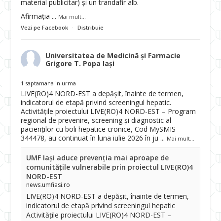
material publicitar) și un trandafir alb.
Afirmația
...
Mai mult...
Vezi pe Facebook
·
Distribuie
Universitatea de Medicină și Farmacie
Grigore T. Popa Iași
1 saptamana in urma
LIVE(RO)4 NORD-EST a depășit, înainte de termen,
indicatorul de etapă privind screeningul hepatic.
Activitățile proiectului LIVE(RO)4 NORD-EST – Program
regional de prevenire, screening și diagnostic al
pacienților cu boli hepatice cronice, Cod MySMIS
344478, au continuat în luna iulie 2026 în ju
...
Mai mult...
UMF Iași aduce prevenția mai aproape de
comunitățile vulnerabile prin proiectul LIVE(RO)4
NORD-EST
news.umfiasi.ro
LIVE(RO)4 NORD-EST a depășit, înainte de termen,
indicatorul de etapă privind screeningul hepatic
Activitățile proiectului LIVE(RO)4 NORD-EST –