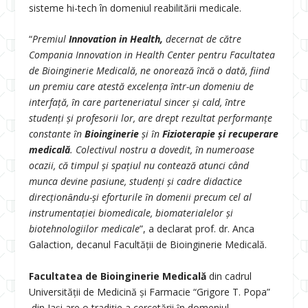
sisteme hi-tech în domeniul reabilitării medicale.
“
Premiul
Innovation in Health,
decernat de către
Compania Innovation in Health Center pentru Facultatea
de Bioinginerie Medicală, ne onorează ȋncă o dată, fiind
un premiu care atestă excelenţa ȋntr-un domeniu de
interfaţă, ȋn care parteneriatul sincer şi cald, ȋntre
studenţi şi profesorii lor, are drept rezultat performanţe
constante ȋn
Bioinginerie
şi ȋn
Fizioterapie şi recuperare
medicală
. Colectivul nostru a dovedit, ȋn numeroase
ocazii, că timpul și spațiul nu contează atunci când
munca devine pasiune, studenţi şi cadre didactice
direcționȃndu-şi eforturile ȋn domenii precum cel al
instrumentației biomedicale, biomaterialelor și
biotehnologiilor medicale
”, a declarat prof. dr. Anca
Galaction, decanul Facultăţii de Bioinginerie Medicală.
Facultatea de Bioinginerie Medicală
din cadrul
Universității de Medicină și Farmacie “Grigore T. Popa”
din Iași are o tradiție a cercetării ȋn domeniul