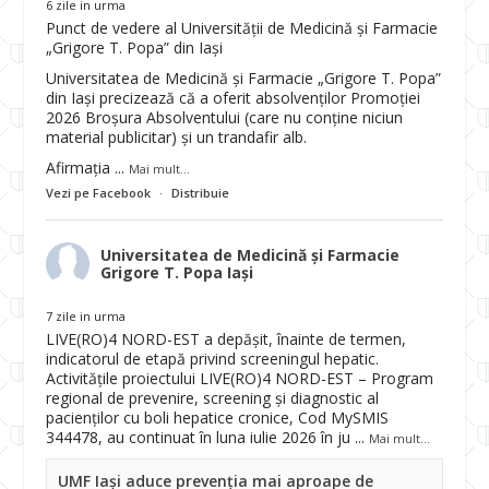
6 zile in urma
Punct de vedere al Universității de Medicină și Farmacie
„Grigore T. Popa” din Iași
Universitatea de Medicină și Farmacie „Grigore T. Popa”
din Iași precizează că a oferit absolvenților Promoției
2026 Broșura Absolventului (care nu conține niciun
material publicitar) și un trandafir alb.
Afirmația
...
Mai mult...
Vezi pe Facebook
·
Distribuie
Universitatea de Medicină și Farmacie
Grigore T. Popa Iași
7 zile in urma
LIVE(RO)4 NORD-EST a depășit, înainte de termen,
indicatorul de etapă privind screeningul hepatic.
Activitățile proiectului LIVE(RO)4 NORD-EST – Program
regional de prevenire, screening și diagnostic al
pacienților cu boli hepatice cronice, Cod MySMIS
344478, au continuat în luna iulie 2026 în ju
...
Mai mult...
UMF Iași aduce prevenția mai aproape de