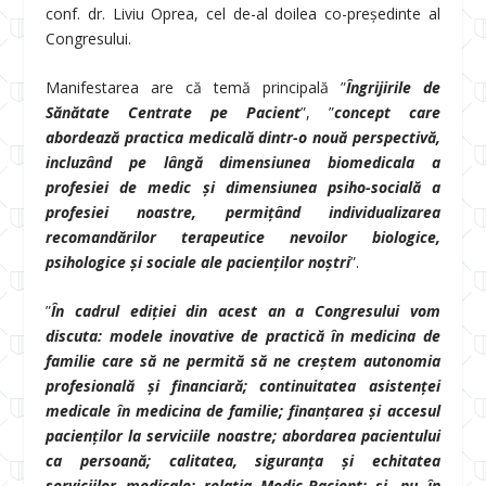
conf. dr. Liviu Oprea, cel de-al doilea co-președinte al
Congresului.
Manifestarea are că temă principală ”
Îngrijirile de
Sănătate Centrate pe Pacient
”, ”
concept care
abordează practica medicală dintr-o nouă perspectivă,
incluzând pe lângă dimensiunea biomedicala a
profesiei de medic și dimensiunea psiho-socială a
profesiei noastre, permițând individualizarea
recomandărilor terapeutice nevoilor biologice,
psihologice și sociale ale pacienților noștri
”.
”
În cadrul ediției din acest an a Congresului vom
discuta: modele inovative de practică în medicina de
familie care să ne permită să ne creștem autonomia
profesională și financiară; continuitatea asistenței
medicale în medicina de familie; finanțarea și accesul
pacienților la serviciile noastre; abordarea pacientului
ca persoană; calitatea, siguranța și echitatea
serviciilor medicale; relația Medic-Pacient; și, nu în