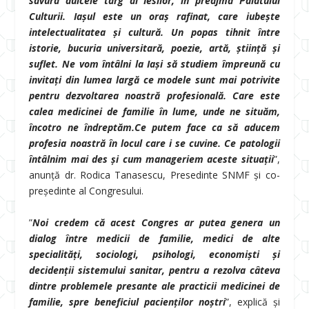
savura dulcele târg al Iesilor, în preajmă Palatului
Culturii. Iașul este un oraș rafinat, care iubește
intelectualitatea și cultură. Un popas tihnit între
istorie, bucuria universitară, poezie, artă, știință și
suflet. Ne vom întâlni la Iași să studiem împreună cu
invitați din lumea largă ce modele sunt mai potrivite
pentru dezvoltarea noastră profesională. Care este
calea medicinei de familie în lume, unde ne situăm,
încotro ne îndreptăm.Ce putem face ca să aducem
profesia noastră în locul care i se cuvine. Ce patologii
întâlnim mai des și cum manageriem aceste situații
”,
anunță dr. Rodica Tanasescu, Presedinte SNMF și co-
președinte al Congresului.
”
Noi credem că acest Congres ar putea genera un
dialog între medicii de familie, medici de alte
specialități, sociologi, psihologi, economiști și
decidenții sistemului sanitar, pentru a rezolva câteva
dintre problemele presante ale practicii medicinei de
familie, spre beneficiul pacienților noștri
”, explică și