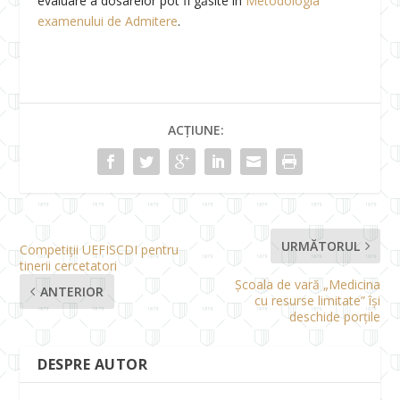
evaluare a dosarelor pot fi găsite în
Metodologia
examenului de Admitere
.
ACȚIUNE:
URMĂTORUL
Competiții UEFISCDI pentru
tinerii cercetatori
Școala de vară „Medicina
ANTERIOR
cu resurse limitate” își
deschide porțile
DESPRE AUTOR