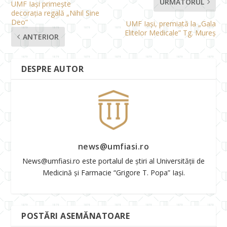
URMĂTORUL
UMF Iași primește
decorația regală „Nihil Sine
Deo”
UMF Iași, premiată la „Gala
Elitelor Medicale” Tg. Mureș
ANTERIOR
DESPRE AUTOR
news@umfiasi.ro
News@umfiasi.ro este portalul de știri al Universității de
Medicină și Farmacie “Grigore T. Popa” Iași.
POSTĂRI ASEMĂNATOARE