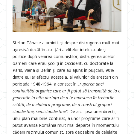
Stelian Tănase a amintit și despre distrugerea mult mai
agresivă decât în alte țări a elitelor intelectuale și
politice după venirea comuniștilor, distrugerea acelor
oameni care erau școliți în Occident, cu doctorate la
Paris, Viena și Berlin și care au ajuns în pușcării, 90%
dintre ei. Iar efectul acesteia, al valurilor de arestări din
perioada 1948-1964, a constat în
„ruperea unei
continuități organice care ar fi putut să transmită de la o
generație la alta dorința de a te amesteca în treburile
cetății, de a elabora programe, de a construi grupuri
clandestine, semiclandestine”
. De aici lipsa unei direcții,
unui plan mai bine conturat, a unor programe care ar fi
putut avansa România mult mai departe în momentului
căderii regimului comunist, spre deosebire de celelalte