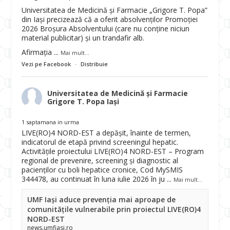
Universitatea de Medicină și Farmacie „Grigore T. Popa”
din Iași precizează că a oferit absolvenților Promoției
2026 Broșura Absolventului (care nu conține niciun
material publicitar) și un trandafir alb.
Afirmația
...
Mai mult...
Vezi pe Facebook
·
Distribuie
Universitatea de Medicină și Farmacie
Grigore T. Popa Iași
1 saptamana in urma
LIVE(RO)4 NORD-EST a depășit, înainte de termen,
indicatorul de etapă privind screeningul hepatic.
Activitățile proiectului LIVE(RO)4 NORD-EST – Program
regional de prevenire, screening și diagnostic al
pacienților cu boli hepatice cronice, Cod MySMIS
344478, au continuat în luna iulie 2026 în ju
...
Mai mult...
UMF Iași aduce prevenția mai aproape de
comunitățile vulnerabile prin proiectul LIVE(RO)4
NORD-EST
news.umfiasi.ro