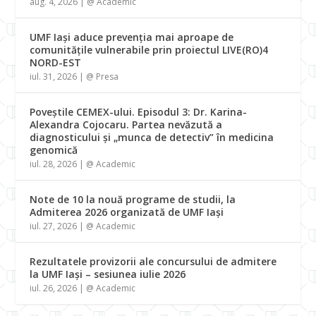
aug. 4, 2026
|
@ Academic
UMF Iași aduce prevenția mai aproape de
comunitățile vulnerabile prin proiectul LIVE(RO)4
NORD-EST
iul. 31, 2026
|
@ Presa
Poveștile CEMEX-ului. Episodul 3: Dr. Karina-
Alexandra Cojocaru. Partea nevăzută a
diagnosticului și „munca de detectiv” în medicina
genomică
iul. 28, 2026
|
@ Academic
Note de 10 la nouă programe de studii, la
Admiterea 2026 organizată de UMF Iași
iul. 27, 2026
|
@ Academic
Rezultatele provizorii ale concursului de admitere
la UMF Iași – sesiunea iulie 2026
iul. 26, 2026
|
@ Academic