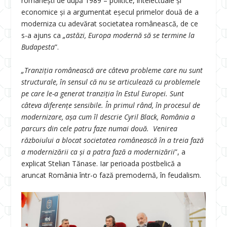
românești de după 1989 – politice, intelectuale și
economice și a argumentat eșecul primelor două de a
moderniza cu adevărat societatea românească, de ce
s-a ajuns ca
„astăzi, Europa modernă să se termine la
Budapesta
”.
„Tranziția românească are câteva probleme care nu sunt
structurale, în sensul că nu se articulează cu problemele
pe care le-a generat tranziția în Estul Europei. Sunt
câteva diferențe sensibile. În primul rând, în procesul de
modernizare, așa cum îl descrie Cyril Black, România a
parcurs din cele patru faze numai două. Venirea
războiului a blocat societatea românească în a treia fază
a modernizării ca și a patra fază a modernizării
”, a
explicat Stelian Tănase. Iar perioada postbelică a
aruncat România într-o fază premodernă, în feudalism.