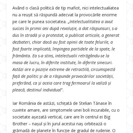
Având o clasă politică de tip mafiot, nici intelectualiatea
nu a reușit să răspundă adecvat la provocările enorme
pe care le punea societatea. „
Intelectualitatea a avut
succes în primii ani după revoluție, a dat răspunsuri, s-a
dus în stradă și a protestat, a publicat articole, a generat
dezbateri, chiar dacă au fost opinii de toate felurile, a
fost foarte implicată, împingea partidele de la spate, le
frământa.
Ea s-a stins, intelectualii retrăgându-se la
masa de lucru, în diferite institute, în diferite sinecuri.
Astăzi are o poziție extreme de retractilă, circumspectă
față de politic și de a răspunde provocărilor societății,
preferând, ca și aceia care trag fermoarul la valiză și
pleacă, destinul individual
”.
Iar România de astăzi, schițată de Stelian Tănase în
cuvinte amare, are simptomele unei boli incurabile, cu o
societate așezată vertical, care are în centrul ei Big
Brother – nașul și în jurul acestui naș orbitează o
grămadă de planete în funcție de gradul de rudenie. O