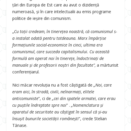
țări din Europa de Est care au avut o dizidență
numeroasă, și în care intelectualii au emis programe
politice de ieșire din comunism.
„
Cu toții credeam, în tinerețea noastră, că comunismul s-
a instalat odată pentru totdeauna. Marx împărțise
formațiunile social-economice în cinci, ultima era
comunismul, care succeda capitalismului. Cu această
formulă am operat noi în tinerețe, îndoctrinați de
manuale și de profesorii noștri din facultate”,
a mărturisit
conferențiarul.
Nici măcar revoluția nu a fost câștigată de
„Noi, care
eram aici, în stradă, civili, neînarmați, elitele
anticomuniste
”, ci de
„cei din spatele armatei, care erau
cu puștile îndreptate spre noi
” .
„Nomenclatura și
aparatul de securitate au câștigat în sensul că și-au
însușit bunurile societății românești
”, crede Stelian
Tănase.