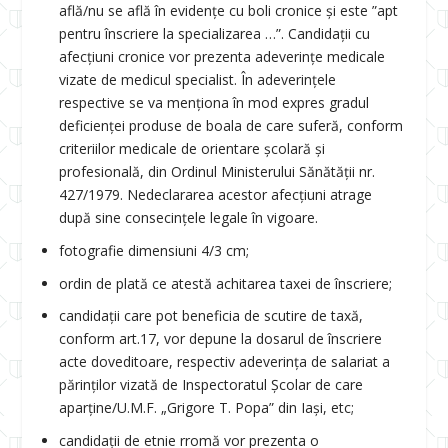
află/nu se află în evidenţe cu boli cronice și este ”apt
pentru înscriere la specializarea …”. Candidaţii cu
afecţiuni cronice vor prezenta adeverinţe medicale
vizate de medicul specialist. În adeverinţele
respective se va menţiona în mod expres gradul
deficienţei produse de boala de care suferă, conform
criteriilor medicale de orientare şcolară şi
profesională, din Ordinul Ministerului Sănătăţii nr.
427/1979. Nedeclararea acestor afecţiuni atrage
după sine consecinţele legale în vigoare.
fotografie dimensiuni 4/3 cm;
ordin de plată ce atestă achitarea taxei de înscriere;
candidații care pot beneficia de scutire de taxă,
conform art.17, vor depune la dosarul de înscriere
acte doveditoare, respectiv adeverința de salariat a
părinților vizată de Inspectoratul Școlar de care
aparține/U.M.F. „Grigore T. Popa” din Iași, etc;
candidații de etnie rromă vor prezenta o