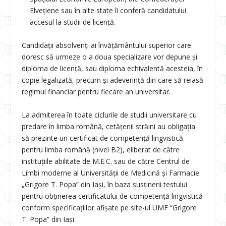
Elvețiene sau în alte state îi conferă candidatului
accesul la studii de licență.
Candidații absolvenți ai învățământului superior care
doresc să urmeze o a doua specializare vor depune și
diploma de licență, sau diploma echivalentă acesteia, în
copie legalizată, precum și adeverință din care să reiasă
regimul financiar pentru fiecare an universitar.
La admiterea în toate ciclurile de studii universitare cu
predare în limba română, cetățenii străini au obligația
să prezinte un certificat de competență lingvistică
pentru limba română (nivel B2), eliberat de către
instituțiile abilitate de M.E.C. sau de către Centrul de
Limbi moderne al Universității de Medicină și Farmacie
„Grigore T. Popa” din Iași, în baza susținerii testului
pentru obținerea certificatului de competență lingvistică
conform specificaţiilor afişate pe site-ul UMF “Grigore
T. Popa” din Iaşi.