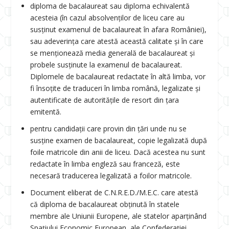
diploma de bacalaureat sau diploma echivalentă
acesteia (în cazul absolvenților de liceu care au
susținut examenul de bacalaureat în afara României),
sau adeverința care atestă această calitate și în care
se menționează media generală de bacalaureat și
probele susținute la examenul de bacalaureat.
Diplomele de bacalaureat redactate în altă limba, vor
fi însoțite de traduceri în limba română, legalizate și
autentificate de autoritățile de resort din țara
emitentă.
pentru candidații care provin din țări unde nu se
susține examen de bacalaureat, copie legalizată după
foile matricole din anii de liceu. Dacă acestea nu sunt
redactate în limba engleză sau franceză, este
necesară traducerea legalizată a foilor matricole.
Document eliberat de C.N.R.E.D./M.E.C. care atestă
că diploma de bacalaureat obținută în statele
membre ale Uniunii Europene, ale statelor aparținând
Spațiului Economic European, ale Confederației