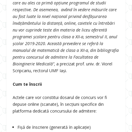
care au ales ca primă opţiune programul de studii
respective. De asemenea, având în vedere măsurile care
au fost luate la nivel național privind desfășurarea
învățământului la distanță, online, caietele cu întrebări
nu vor cuprinde teste din materia de liceu aferentă
programei școlare pentru clasa a XII-a, semestrul II, anul
școlar 2019-2020. Această prevedere se referă la
manualul de matematică de clasa a XII-a, din bibliografia
pentru concursul de admitere la Facultatea de
Bioinginerie Medicală”,
a precizat prof. univ. dr. Viorel
Scripcariu, rectorul UMF Iași.
Cum te înscrii
Actele care vor constitui dosarul de concurs vor fi
depuse online (scanate), în secțiuni specifice din
platforma dedicată concursului de admitere:
Fişă de ȋnscriere (generată ȋn aplicaţie)