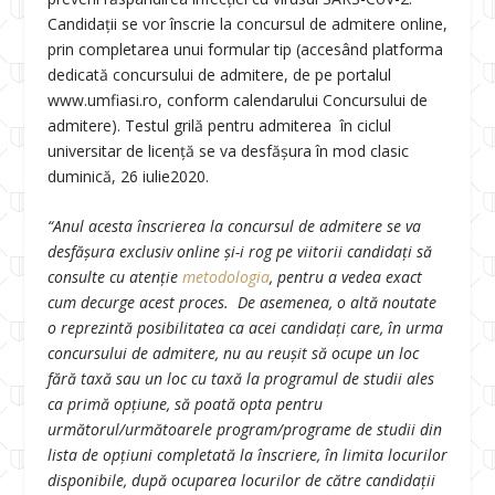
Candidații se vor înscrie la concursul de admitere online,
prin completarea unui formular tip (accesând platforma
dedicată concursului de admitere, de pe portalul
www.umfiasi.ro, conform calendarului Concursului de
admitere). Testul grilă pentru admiterea în ciclul
universitar de licență se va desfăşura în mod clasic
duminică, 26 iulie2020.
“Anul acesta înscrierea la concursul de admitere se va
desfășura exclusiv online și-i rog pe viitorii candidați să
consulte cu atenție
metodologia
, pentru a vedea exact
cum decurge acest proces. De asemenea, o altă noutate
o reprezintă posibilitatea ca acei candidați care, în urma
concursului de admitere, nu au reușit să ocupe un loc
fără taxă sau un loc cu taxă la programul de studii ales
ca primă opțiune, să poată opta pentru
următorul/următoarele program/programe de studii din
lista de opțiuni completată la înscriere, în limita locurilor
disponibile, după ocuparea locurilor de către candidații