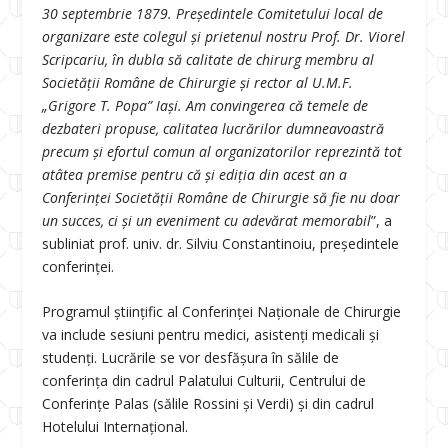
30 septembrie 1879. Președintele Comitetului local de
organizare este colegul și prietenul nostru Prof. Dr. Viorel
Scripcariu, în dubla să calitate de chirurg membru al
Societății Române de Chirurgie și rector al U.M.F.
„Grigore T. Popa” Iași. Am convingerea că temele de
dezbateri propuse, calitatea lucrărilor dumneavoastră
precum și efortul comun al organizatorilor reprezintă tot
atâtea premise pentru că și ediția din acest an a
Conferinței Societății Române de Chirurgie să fie nu doar
un succes, ci și un eveniment cu adevărat memorabil
”, a
subliniat prof. univ. dr. Silviu Constantinoiu, președintele
conferinței.
Programul științific al Conferinței Naționale de Chirurgie
va include sesiuni pentru medici, asistenți medicali și
studenți. Lucrările se vor desfășura în sălile de
conferința din cadrul Palatului Culturii, Centrului de
Conferințe Palas (sălile Rossini și Verdi) și din cadrul
Hotelului Internațional.