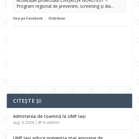
Activitățile proiectului LIVE(RO)4 NORD-EST –
Program regional de prevenire, screening și dia...
Vezi pe Facebook
·
Distribuie
CITEȘTE ȘI:
Admiterea de toamnă la UMF Iași
aug. 4, 2026
|
@ Academic
UMF Iași aduce prevenția mai aproape de