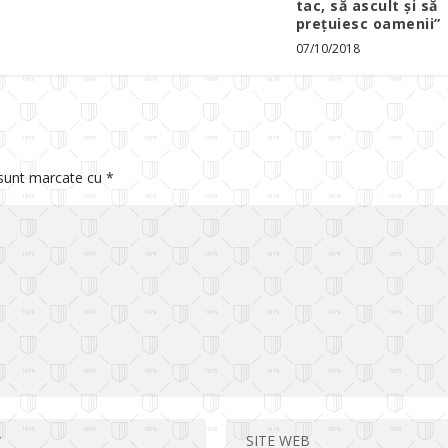
tac, să ascult și să
prețuiesc oamenii”
07/10/2018
 sunt marcate cu
*