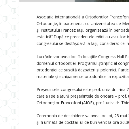
Asociația Internațională a Ortodonților Francofo
Ortodonție, în parteneriat cu Universitatea de Medi
și Institutului Francez Iași, organizează în perioa
estetică“.După ce precedentele ediții au avut loc 
congresului se desfășoară la Iași, considerat cel
Lucrările vor avea loc în locațiile Congress Hall Pa
domeniul ortodonției. Programul științific al cong
ortodonției ce suscită dezbateri și polemici. Parti
materiale și echipamente ortodontice la expoziția 
Președintele congresului este prof. univ. dr. Irin
căreia i se alătură președintele de onoare – prof. 
Ortodonților Francofoni (AIOF), prof. univ. dr. Thi
Ceremonia de deschidere va avea loc joi, 23 mai 2
și fi urmată de cocktail-ul de bun venit la ora 20,