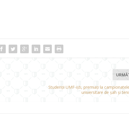
URMĂ
Studenții UMF-iști, premiați la campionatel
universitare de șah și te