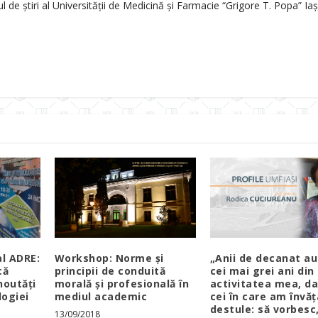
de știri al Universității de Medicină și Farmacie “Grigore T. Popa” Iași
al ADRE:
Workshop: Norme şi
„Anii de decanat au
că
principii de conduită
cei mai grei ani din
noutăți
morală şi profesională în
activitatea mea, da
logiei
mediul academic
cei în care am învăț
destule: să vorbesc
13/09/2018