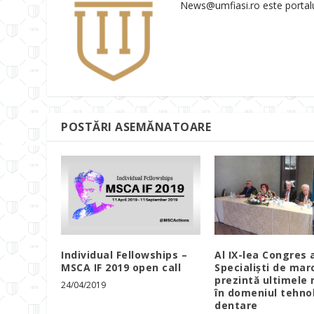
News@umfiasi.ro este portalul 
POSTĂRI ASEMĂNATOARE
Individual Fellowships –
Al IX-lea Congres 
MSCA IF 2019 open call
Specialiști de mar
prezintă ultimele 
24/04/2019
în domeniul tehno
dentare