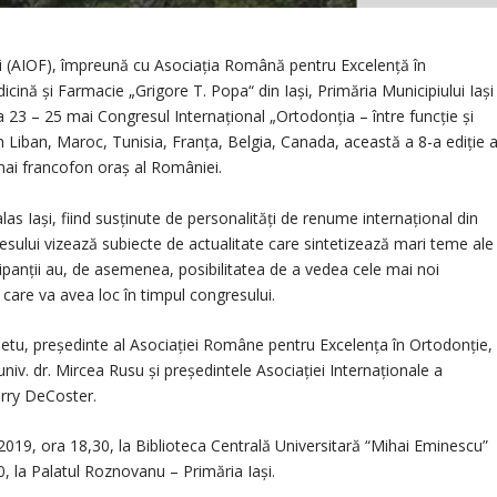
ni (AIOF), împreună cu Asociația Română pentru Excelență în
cină şi Farmacie „Grigore T. Popa“ din Iaşi, Primăria Municipiului Iaşi
da 23 – 25 mai Congresul Internațional „Ortodonția – între funcție și
în Liban, Maroc, Tunisia, Franța, Belgia, Canada, această a 8-a ediție 
 mai francofon oraș al României.
las Iași, fiind susținute de personalități de renume internațional din
resului vizează subiecte de actualitate care sintetizează mari teme ale
cipanții au, de asemenea, posibilitatea de a vedea cele mai noi
care va avea loc în timpul congresului.
a Zetu, președinte al Asociației Române pentru Excelența în Ortodonție,
univ. dr. Mircea Rusu și președintele Asociației Internaționale a
erry DeCoster.
019, ora 18,30, la Biblioteca Centrală Universitară “Mihai Eminescu”
30, la Palatul Roznovanu – Primăria Iași.