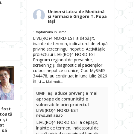
.
Universitatea de Medicină
și Farmacie Grigore T. Popa
Iași
1 saptamana in urma
LIVE(RO)4 NORD-EST a depășit,
înainte de termen, indicatorul de etapă
privind screeningul hepatic. Activitățile
proiectului LIVE(RO)4 NORD-EST –
Program regional de prevenire,
screening și diagnostic al pacienților
cu boli hepatice cronice, Cod MySMIS
344478, au continuat în luna iulie 2026
în ju
...
Mai mult...
UMF Iași aduce prevenția mai
aproape de comunitățile
vulnerabile prin proiectul
 fost
LIVE(RO)4 NORD-EST
 toată
news.umfiasi.ro
r și
LIVE(RO)4 NORD-EST a depășit,
at
înainte de termen, indicatorul de
, să
etapă privind screeningul hepatic