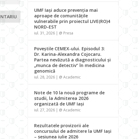
UMF Iași aduce prevenția mai
aproape de comunitățile
vulnerabile prin proiectul LIVE(RO)4
NORD-EST
iul. 31, 2026
|
@ Presa
Poveștile CEMEX-ului. Episodul 3:
Dr. Karina-Alexandra Cojocaru.
Partea nevăzută a diagnosticului și
„munca de detectiv” în medicina
genomică
iul. 28, 2026
|
@ Academic
Note de 10 la nouă programe de
studii, la Admiterea 2026
organizată de UMF Iași
iul. 27, 2026
|
@ Academic
Rezultatele provizorii ale
concursului de admitere la UMF Iași
– sesiunea iulie 2026