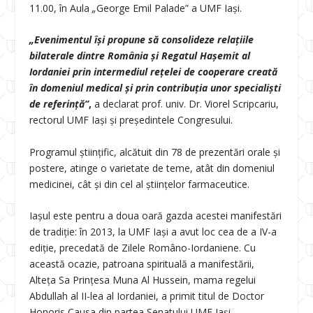
11.00, în Aula
„
George Emil Palade” a UMF Iași.
„
Evenimentul își propune să consolideze relațiile
bilaterale dintre România și Regatul Hașemit al
Iordaniei prin intermediul rețelei de cooperare creată
în domeniul medical și prin contribuția unor specialiști
de referință”
,
a declarat prof. univ. Dr. Viorel Scripcariu,
rectorul UMF Iași și președintele Congresului.
Programul științific, alcătuit din 78 de prezentări orale și
postere, atinge o varietate de teme, atât din domeniul
medicinei, cât și din cel al științelor farmaceutice.
Iașul este pentru a doua oară gazda acestei manifestări
de tradiție: în 2013, la UMF Iași a avut loc cea de a IV-a
ediție, precedată de Zilele Româno-Iordaniene. Cu
această ocazie, patroana spirituală a manifestării,
Alteța Sa Prinţesa Muna Al Hussein, mama regelui
Abdullah al II-lea al Iordaniei, a primit titul de Doctor
Honoris Causa din partea Senatului UMF Iași.