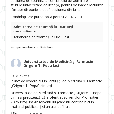
sesiunea de toamnă a concursului de admitere la
studiile universitare de licență, pentru ocuparea locurilor
rămase disponibile după sesiunea din iulie.
Candidații vor putea opta pentru z
...
Mai mult...
Admiterea de toamnă la UMF Iași
news.umfiasi.ro
Admiterea de toamnă la UMF Iași
Vezi pe Facebook
·
Distribuie
Universitatea de Medicină și Farmacie
Grigore T. Popa Iași
6 zile in urma
Punct de vedere al Universității de Medicină și Farmacie
„Grigore T. Popa” din Iași
Universitatea de Medicină și Farmacie „Grigore T. Popa”
din Iași precizează că a oferit absolvenților Promoției
2026 Broșura Absolventului (care nu conține niciun
material publicitar) și un trandafir alb.
Afirmația
...
Mai mult...