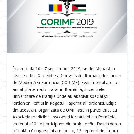
În perioada 10-17 septembrie 2019, se desfășoară la
Iași cea de a X-a ediție a Congresului Româno-Iordanian
de Medicină și Farmacie (CORIMF). Evenimentul are loc
anual și alternativ – atât în România, în centrele
universitare de tradiție unde au absolvit specialiști
iordanieni, cât și în Regatul Hașemit al Iordaniei. Ediția
din acest an, organizată de UMF Iași, în parteneriat cu
Asociația medicilor absolvenți iordanieni din România,
va reuni 400 de participanți din ambele țări. Deschiderea
oficială a Congresului are loc joi, 12 septembrie, la ora