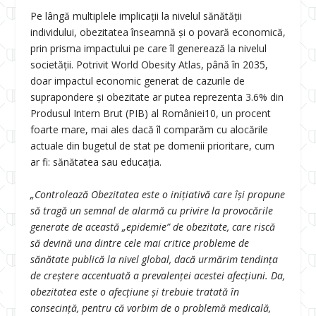
Pe lângă multiplele implicații la nivelul sănătății
individului, obezitatea înseamnă și o povară economică,
prin prisma impactului pe care îl generează la nivelul
societății. Potrivit World Obesity Atlas, până în 2035,
doar impactul economic generat de cazurile de
suprapondere și obezitate ar putea reprezenta 3.6% din
Produsul Intern Brut (PIB) al României
10
, un procent
foarte mare, mai ales dacă îl comparăm cu alocările
actuale din bugetul de stat pe domenii prioritare, cum
ar fi: sănătatea sau educația.
„Controlează Obezitatea este o inițiativă care își propune
să tragă un semnal de alarmă cu privire la provocările
generate de această „epidemie” de obezitate, care riscă
să devină una dintre cele mai critice probleme de
sănătate publică la nivel global, dacă urmărim tendința
de creștere accentuată a prevalenței acestei afecțiuni. Da,
obezitatea este o afecțiune și trebuie tratată în
consecință, pentru că vorbim de o problemă medicală,