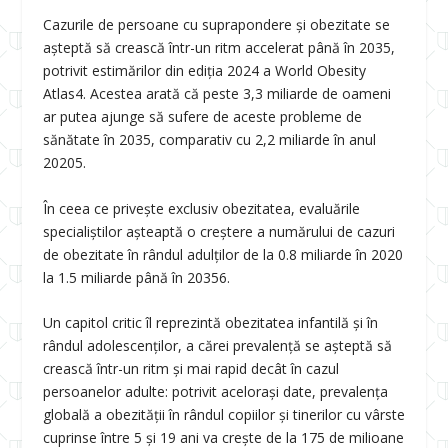
Cazurile de persoane cu suprapondere și obezitate se
așteptă să crească într-un ritm accelerat până în 2035,
potrivit estimărilor din ediția 2024 a World Obesity
Atlas
4
. Acestea arată că peste 3,3 miliarde de oameni
ar putea ajunge să sufere de aceste probleme de
sănătate în 2035, comparativ cu 2,2 miliarde în anul
2020
5
.
În ceea ce privește exclusiv obezitatea, evaluările
specialiștilor așteaptă o creștere a numărului de cazuri
de obezitate în rândul adulților de la 0.8 miliarde în 2020
la 1.5 miliarde până în 2035
6
.
Un capitol critic îl reprezintă obezitatea infantilă și în
rândul adolescenților, a cărei prevalență se așteptă să
crească într-un ritm și mai rapid decât în cazul
persoanelor adulte: potrivit acelorași date, prevalența
globală a obezității în rândul copiilor și tinerilor cu vârste
cuprinse între 5 și 19 ani va crește de la 175 de milioane