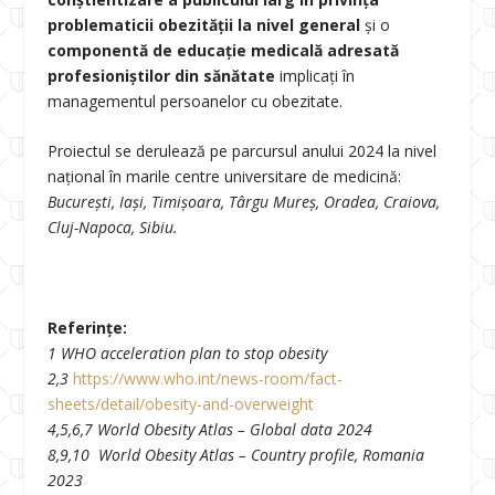
problematicii obezității la nivel general
și o
componentă de educație medicală adresată
profesioniștilor din sănătate
implicați în
managementul persoanelor cu obezitate.
Proiectul se derulează pe parcursul anului 2024 la nivel
național în marile centre universitare de medicină:
București, Iași, Timișoara, Târgu Mureș, Oradea, Craiova,
Cluj-Napoca, Sibiu.
Referințe:
1
WHO acceleration plan to stop obesity
2,3
https://www.who.int/news-room/fact-
sheets/detail/obesity-and-overweight
4,5,6,7
World Obesity Atlas – Global data 2024
8,9,10
World Obesity Atlas – Country profile, Romania
2023