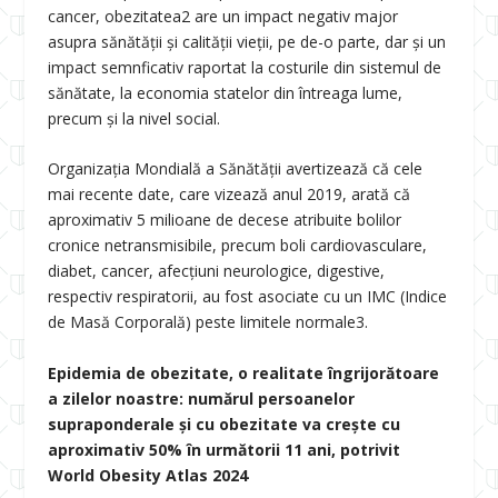
cancer, obezitatea
2
are un impact negativ major
asupra sănătății și calității vieții, pe de-o parte, dar și un
impact semnficativ raportat la costurile din sistemul de
sănătate, la economia statelor din întreaga lume,
precum și la nivel social.
Organizația Mondială a Sănătății avertizează că cele
mai recente date, care vizează anul 2019, arată că
aproximativ 5 milioane de decese atribuite bolilor
cronice netransmisibile, precum boli cardiovasculare,
diabet, cancer, afecțiuni neurologice, digestive,
respectiv respiratorii, au fost asociate cu un IMC (Indice
de Masă Corporală) peste limitele normale
3
.
Epidemia de obezitate, o realitate îngrijorătoare
a zilelor noastre: numărul persoanelor
supraponderale și cu obezitate va crește cu
aproximativ 50% în următorii 11 ani, potrivit
World Obesity Atlas 2024