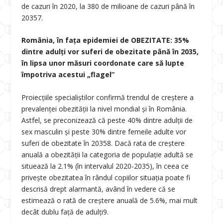
de cazuri în 2020, la 380 de milioane de cazuri până în
2035
7
.
România, în fața epidemiei de OBEZITATE: 35%
dintre adulți vor suferi de obezitate până în 2035,
în lipsa unor măsuri coordonate care să lupte
împotriva acestui „flagel”
Proiecțiile specialiștilor confirmă trendul de creștere a
prevalenței obezității la nivel mondial și în România.
Astfel, se preconizează că peste 40% dintre adulții de
sex masculin și peste 30% dintre femeile adulte vor
suferi de obezitate în 2035
8
. Dacă rata de creștere
anuală a obezității la categoria de populație adultă se
situează la 2.1% (în intervalul 2020-2035), în ceea ce
privește obezitatea în rândul copiilor situația poate fi
descrisă drept alarmantă, având în vedere că se
estimează o rată de creștere anuală de 5.6%, mai mult
decât dublu față de adulți
9
.