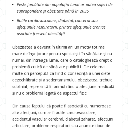
Peste jumătate din populația lumii ar putea suferi de
suprapondere și obezitate până în 2035
Bolile cardiovasculare, diabetul, cancerul sau
afecțiunile respiratorii, printre afecțiunile cronice
asociate frecvent obezității
Obezitatea a devenit în ultimii ani un motiv tot mai
mare de îngrijorare pentru specialiștii în sănătate și nu
numai, din întreaga lume, care o cataloghează drept o
problemă critică de sănătate publică
1
. De cele mai
multe ori percepută ca fiind o consecință a unei diete
dezechilibrate și a sedentarismului, obezitatea, trebuie
subliniat, reprezintă în primul rând o afecțiune medicală
și nu o problemă legată de aspectul fizic.
Din cauza faptului că poate fi asociată cu numeroase
alte afecțiuni, cum ar fi bolile cardiovasculare,
accidentul vascular cerebral, diabetul zaharat, afecțiuni
articulare, probleme respiratorii sau anumite tipuri de