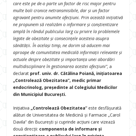
care este pe de-o parte un factor de risc major pentru
multe boli cronice netransmisibile, dar și un factor
agravant pentru anumite afecțiuni.
Prin această inițiativă
ne propunem să realizăm o informare și conștientizare
amplă în rândul publicului larg cu privire la problemele
legate de obezitate și consecințele acesteia asupra
sănătății. În același timp, ne dorim să aducem mai
aproape de comunitatea medicală informații relevante și
actuale despre obezitate și importanța unei abordări
multidisciplinare în gestionarea acestei afecțiuni”,
a
declarat
prof. univ. dr. Cătălina Poiană, inițiatoarea
„Controlează Obezitatea”, medic primar
endocrinolog, președinte al Colegiului Medicilor
din Municipiul București.
Inițiativa
„Controlează Obezitatea”
este desfășurată
alături de Universitatea de Medicină și Farmacie „Carol
Davila” din București și cuprinde acțiuni care vizează
două direcții:
componenta de informare și
conștientizare a publicului larg în privința