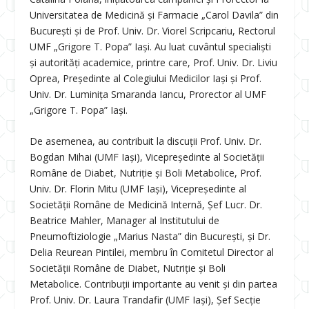
Universitatea de Medicină și Farmacie „Carol Davila” din
București și de Prof. Univ. Dr. Viorel Scripcariu, Rectorul
UMF „Grigore T. Popa” Iași. Au luat cuvântul specialiști
și autorități academice, printre care, Prof. Univ.
Dr. Liviu
Oprea, Președinte al Colegiului Medicilor Iași și Prof.
Univ.
Dr. Luminița Smaranda Iancu, Prorector al UMF
„Grigore T. Popa” Iași.
De asemenea, au contribuit la discuții Prof. Univ. Dr.
Bogdan Mihai (UMF Iași), Vicepreședinte al Societății
Române de Diabet, Nutriție și Boli Metabolice, Prof.
Univ. Dr. Florin Mitu (UMF Iași), Vicepreședinte al
Societății Române de Medicină Internă, Șef Lucr. Dr.
Beatrice Mahler, Manager al Institutului de
Pneumoftiziologie „Marius Nasta” din București, și Dr.
Delia Reurean Pintilei, membru în Comitetul Director al
Societății Române de Diabet, Nutriție și Boli
Metabolice. Contribuții importante au venit și din partea
Prof. Univ. Dr. Laura Trandafir (UMF Iași), Șef Secție