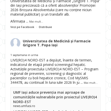
Universitatea de Medicină și Farmacie „Grigore T. Popa”
din Iași precizează că a oferit absolvenților Promoției
2026 Broșura Absolventului (care nu conține niciun
material publicitar) și un trandafir alb.
Afirmația
...
Mai mult...
Vezi pe Facebook
·
Distribuie
Universitatea de Medicină și Farmacie
Grigore T. Popa Iași
1 saptamana in urma
LIVE(RO)4 NORD-EST a depășit, înainte de termen,
indicatorul de etapă privind screeningul hepatic.
Activitățile proiectului LIVE(RO)4 NORD-EST – Program
regional de prevenire, screening și diagnostic al
pacienților cu boli hepatice cronice, Cod MySMIS
344478, au continuat în luna iulie 2026 în ju
...
Mai mult...
UMF Iași aduce prevenția mai aproape de
comunitățile vulnerabile prin proiectul LIVE(RO)4
NORD-EST
news.umfiasi.ro