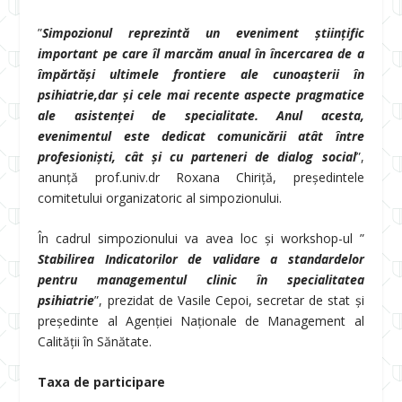
”
Simpozionul reprezintă un eveniment științific
important pe care îl marcăm anual în încercarea de a
împărtăși ultimele frontiere ale cunoașterii în
psihiatrie,dar și cele mai recente aspecte pragmatice
ale asistenței de specialitate.
Anul acesta,
evenimentul este dedicat comunicării atât între
profesioniști, cât și cu parteneri de dialog social
”,
anunță prof.univ.dr Roxana Chiriță, președintele
comitetului organizatoric al simpozionului.
În cadrul simpozionului va avea loc și workshop-ul ”
Stabilirea Indicatorilor de validare a standardelor
pentru managementul clinic în specialitatea
psihiatrie
”, prezidat de Vasile Cepoi, secretar de stat și
președinte al Agenției Naționale de Management al
Calității în Sănătate.
Taxa de participare