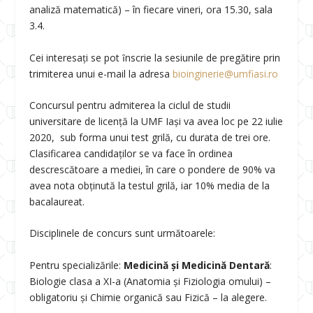
analiză matematică) – în fiecare vineri, ora 15.30, sala
3.4.
Cei interesați se pot ȋnscrie la sesiunile de pregătire prin
trimiterea unui e-mail la adresa
bioinginerie@umfiasi.ro
Concursul pentru admiterea la ciclul de studii
universitare de licență la UMF Iași va avea loc pe 22 iulie
2020, sub forma unui test grilă, cu durata de trei ore.
Clasificarea candidaților se va face în ordinea
descrescătoare a mediei, în care o pondere de 90% va
avea nota obținută la testul grilă, iar 10% media de la
bacalaureat.
Disciplinele de concurs sunt următoarele:
Pentru specializările:
Medicină și Medicină Dentară
:
Biologie clasa a XI-a (Anatomia și Fiziologia omului) –
obligatoriu și Chimie organică sau Fizică – la alegere.