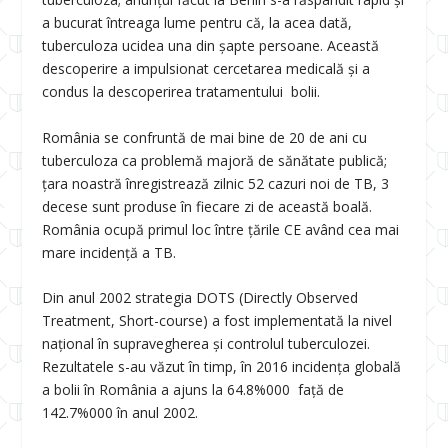
a bucurat întreaga lume pentru că, la acea dată,
tuberculoza ucidea una din șapte persoane. Această
descoperire a impulsionat cercetarea medicală și a
condus la descoperirea tratamentului bolii.
România se confruntă de mai bine de 20 de ani cu
tuberculoza ca problemă majoră de sănătate publică;
țara noastră înregistrează zilnic 52 cazuri noi de TB, 3
decese sunt produse în fiecare zi de această boală.
România ocupă primul loc între țările CE având cea mai
mare incidență a TB.
Din anul 2002 strategia DOTS (Directly Observed
Treatment, Short-course) a fost implementată la nivel
național în supravegherea și controlul tuberculozei.
Rezultatele s-au văzut în timp, în 2016 incidența globală
a bolii în România a ajuns la 64.8%000 față de
142.7%000 în anul 2002.