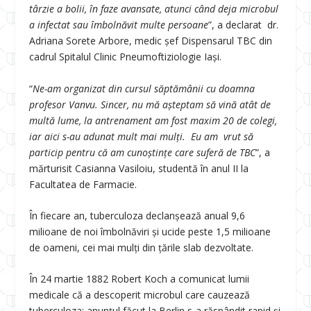
târzie a bolii, în faze avansate, atunci când deja microbul
a infectat sau îmbolnăvit multe persoane
”, a declarat dr.
Adriana Sorete Arbore, medic șef Dispensarul TBC din
cadrul Spitalul Clinic Pneumoftiziologie Iași.
“
Ne-am organizat din cursul săptămânii cu doamna
profesor Vanvu.
Sincer, nu mă așteptam să vină atât de
multă lume, la antrenament am fost maxim 20 de colegi,
iar aici s-au adunat mult mai mulți. Eu am vrut să
particip pentru că am cunoștințe care suferă de TBC
”, a
mărturisit Casianna Vasiloiu, studentă în anul II la
Facultatea de Farmacie.
În fiecare an, tuberculoza declanșează anual 9,6
milioane de noi îmbolnăviri și ucide peste 1,5 milioane
de oameni, cei mai mulți din țările slab dezvoltate.
În 24 martie 1882 Robert Koch a comunicat lumii
medicale că a descoperit microbul care cauzează
tuberculoza; anunțul făcut la Berlin s-a răspândit rapid și