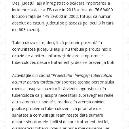
Deși județul Iași a înregistrat o scădere importantă a
incidenței totale a TB care în 2016 a fost de 76.6%000
locuitori față de 149.2%000 în 2002, totuși, ca număr
absolut de cazuri, județul se plasează pe locul 3 în țară
(cu 603 cazuri).
Tuberculoza este, deci, încă puternic prezentă în
comunitatea județului Iași și nu trebuie pierdută nici o
ocazie de a reitera informații despre simptomele
tuberculozei, despre tratament și despre prevenția bolii.
Activitățile din cadrul “
Proiectului Învingeți tuberculoza
acum și pentru totdeauna!
”sporesc atenția personalului
medical asupra cauzelor întârzierii diagnosticului în
tuberculoza ca și asupra necesității supravegherii reale
a tratamentului specific; readuce în atenția opiniei
publice problema tuberculozei – ca prioritate de
sănătate a comunității; reaminteşte date sumare
despre simptomele bolii și despre tratament. Astfel,
diagnosticul tuberculozei s-ar pune mai devreme, iar