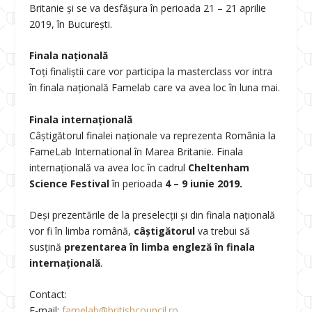
Britanie și se va desfășura în perioada 21 – 21 aprilie
2019, în București.
Finala națională
Toți finaliștii care vor participa la masterclass vor intra
în finala națională Famelab care va avea loc în luna mai.
Finala internațională
Câștigătorul finalei naționale va reprezenta România la
FameLab International în Marea Britanie. Finala
internațională va avea loc în cadrul
Cheltenham
Science Festival
în perioada
4 – 9 iunie 2019.
Deși prezentările de la preselecții și din finala națională
vor fi în limba română,
câștigătorul
va trebui să
susțină
prezentarea în limba engleză în finala
internațională
.
Contact:
E-mail:
famelab@britishcouncil.ro