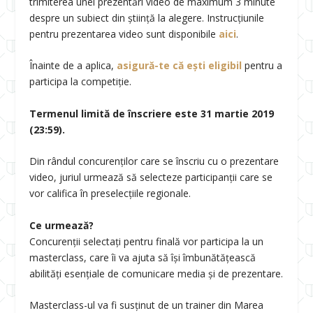
trimiterea unei prezentări video de maximum 3 minute
despre un subiect din știință la alegere. Instrucţiunile
pentru prezentarea video sunt disponibile
aici
.
Înainte de a aplica,
asigură-te că eşti eligibil
pentru a
participa la competiţie.
Termenul limită de înscriere este 31 martie 2019
(23:59).
Din rândul concurenţilor care se înscriu cu o prezentare
video, juriul urmează să selecteze participanții care se
vor califica în preselecțiile regionale.
Ce urmează?
Concurenții selectați pentru finală vor participa la un
masterclass, care îi va ajuta să își îmbunătățească
abilități esenţiale de comunicare media şi de prezentare.
Masterclass-ul va fi susținut de un trainer din Marea