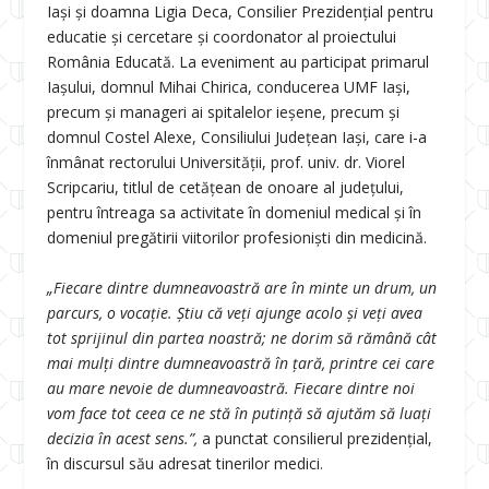
Iași și doamna Ligia Deca, Consilier Prezidențial pentru
educatie și cercetare și coordonator al proiectului
România Educată. La eveniment au participat primarul
Iașului, domnul Mihai Chirica, conducerea UMF Iași,
precum și manageri ai spitalelor ieșene, precum și
domnul Costel Alexe, Consiliului Judeţean Iași, care i-a
înmânat rectorului Universității, prof. univ. dr. Viorel
Scripcariu, titlul de cetăţean de onoare al judeţului,
pentru întreaga sa activitate în domeniul medical şi în
domeniul pregătirii viitorilor profesionişti din medicină.
„Fiecare dintre dumneavoastră are în minte un drum, un
parcurs, o vocaţie. Ştiu că veţi ajunge acolo şi veţi avea
tot sprijinul din partea noastră; ne dorim să rămână cât
mai mulţi dintre dumneavoastră în ţară, printre cei care
au mare nevoie de dumneavoastră. Fiecare dintre noi
vom face tot ceea ce ne stă în putinţă să ajutăm să luaţi
decizia în acest sens.”,
a punctat consilierul prezidențial,
în discursul său adresat tinerilor medici.