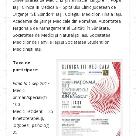
Universitatea de Medicină şi Farmacie “Grigore T. Popa”
Iaşi, Clinica III Medicală – Spitalului Clinic Județean de
Urgențe “Sf. Spiridon” Iași, Colegiul Medicilor, Filiala Iaşi,
Academia de Științe Medicale din România, Autoritatea
Națională de Management al Calității în Sănătate,
Societatea de Medici și Naturaliști Iași, Societatea
Medicilor de Familie Iași și Societatea Studenţilor
Mediciniști Iaşi.
Taxe de
participare:
Până la 1 sep 2017
Medici
primari/specialiști –
100
Medici rezidenți – 25
Kinetoterapeuți,
logopezi, psihologi –
25