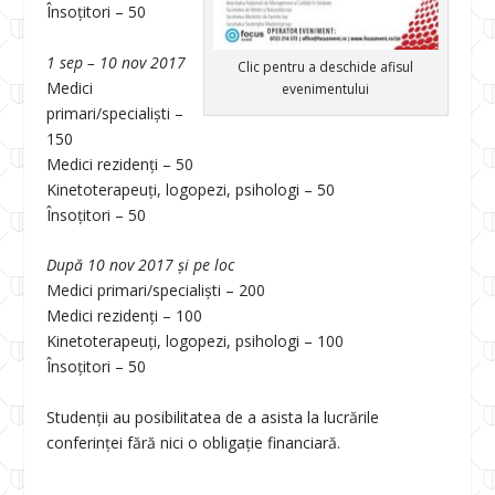
Însoțitori – 50
1 sep – 10 nov 2017
Clic pentru a deschide afisul
Medici
evenimentului
primari/specialiști –
150
Medici rezidenți – 50
Kinetoterapeuți, logopezi, psihologi – 50
Însoțitori – 50
După 10 nov 2017 și pe loc
Medici primari/specialiști – 200
Medici rezidenți – 100
Kinetoterapeuți, logopezi, psihologi – 100
Însoțitori – 50
Studenții au posibilitatea de a asista la lucrările
conferinței fără nici o obligație financiară.