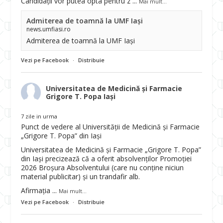
Candidații vor putea opta pentru z
...
Mai mult...
Admiterea de toamnă la UMF Iași
news.umfiasi.ro
Admiterea de toamnă la UMF Iași
Vezi pe Facebook
·
Distribuie
Universitatea de Medicină și Farmacie
Grigore T. Popa Iași
7 zile in urma
Punct de vedere al Universității de Medicină și Farmacie
„Grigore T. Popa” din Iași
Universitatea de Medicină și Farmacie „Grigore T. Popa”
din Iași precizează că a oferit absolvenților Promoției
2026 Broșura Absolventului (care nu conține niciun
material publicitar) și un trandafir alb.
Afirmația
...
Mai mult...
Vezi pe Facebook
·
Distribuie