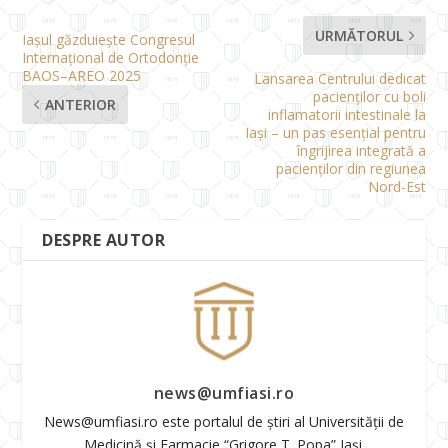
URMĂTORUL
Iașul găzduiește Congresul
Internațional de Ortodonție
BAOS–AREO 2025
Lansarea Centrului dedicat
pacienților cu boli
ANTERIOR
inflamatorii intestinale la
Iași – un pas esențial pentru
îngrijirea integrată a
pacienților din regiunea
Nord-Est
DESPRE AUTOR
news@umfiasi.ro
News@umfiasi.ro este portalul de știri al Universității de
Medicină și Farmacie “Grigore T. Popa” Iași.