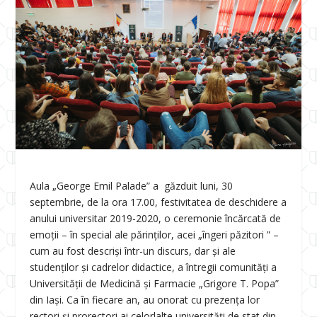
Aula „George Emil Palade” a găzduit luni, 30
septembrie, de la ora 17.00, festivitatea de deschidere a
anului universitar 2019-2020, o ceremonie încărcată de
emoții – în special ale părinților, acei „îngeri păzitori ” –
cum au fost descriși într-un discurs, dar și ale
studenților și cadrelor didactice, a întregii comunități a
Universității de Medicină și Farmacie „Grigore T. Popa”
din Iași. Ca în fiecare an, au onorat cu prezența lor
rectori și prorectori ai celorlalte universități de stat din