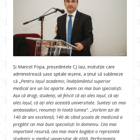
Și Maricel Popa, președintele CJ Iași, insitutție care
administrează șase spitale ieșene, a ținut să sublinieze
că „
Pentru Iașul academic, învățământul superior
medical are un loc aparte. Avem cei mai bun specialiști.
Așa că dragi, studenți, vă felicit că ați ales Iașul, că ați
ales Iașul, că ați ales această universitate. Sunteți cei mai
ambasadori, renumiți în toată lumea”.
„
Vorbim azi de
140 de ani excelență, 140 de când școala de medicină a
pregătit cei mai buni specialiști în domeniu. Cea mai
important resursă, cea mai mare bogăție o reprezintă
studenții și mediul universitar de elită. Performanța