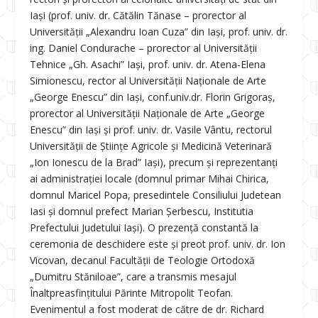
Iași (prof. univ. dr. Cătălin Tănase – prorector al
Universității „Alexandru Ioan Cuza” din Iași, prof. univ. dr.
ing. Daniel Condurache – prorector al Universității
Tehnice „Gh. Asachi” Iași, prof. univ. dr. Atena-Elena
Simionescu, rector al Universității Naționale de Arte
„George Enescu” din Iași, conf.univ.dr. Florin Grigoraș,
prorector al Universității Naționale de Arte „George
Enescu” din Iași și prof. univ. dr. Vasile Vântu, rectorul
Universității de Științe Agricole și Medicină Veterinară
„Ion Ionescu de la Brad” Iași), precum și reprezentanți
ai administrației locale (domnul primar Mihai Chirica,
domnul Maricel Popa, presedintele Consiliului Judetean
Iasi și domnul prefect Marian Șerbescu, Institutia
Prefectului Judetului Iași). O prezență constantă la
ceremonia de deschidere este și preot prof. univ. dr. Ion
Vicovan, decanul Facultății de Teologie Ortodoxă
„Dumitru Stăniloae”, care a transmis mesajul
Înaltpreasfinţitului Părinte Mitropolit Teofan.
Evenimentul a fost moderat de către de dr. Richard