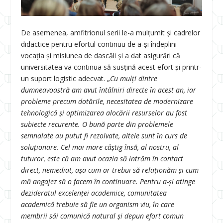
De asemenea, amfitrionul serii le-a mulțumit și cadrelor
didactice pentru efortul continuu de a-și îndeplini
vocația și misiunea de dascăli și a dat asigurări că
universitatea va continua să susțină acest efort și printr-
un suport logistic adecvat. „
Cu mulți dintre
dumneavoastră am avut întâlniri directe în acest an, iar
probleme precum dotările, necesitatea de modernizare
tehnologică și optimizarea alocării resurselor au fost
subiecte recurente. O bună parte din problemele
semnalate au putut fi rezolvate, altele sunt în curs de
soluționare. Cel mai mare câștig însă, al nostru, al
tuturor, este că am avut ocazia să intrăm în contact
direct, nemediat, așa cum ar trebui să relaționăm și cum
mă angajez să o facem în continuare. Pentru a-și atinge
dezideratul excelenței academice, comunitatea
academică trebuie să fie un organism viu, în care
membrii săi comunică natural și depun efort comun