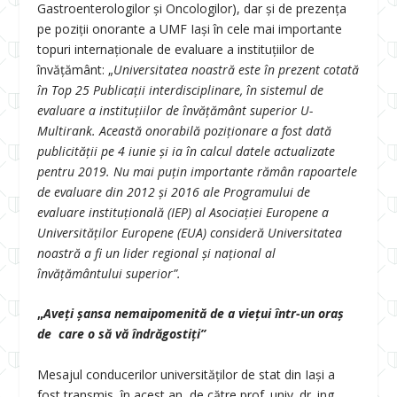
Gastroenterologilor și Oncologilor), dar și de prezența
pe poziții onorante a UMF Iași în cele mai importante
topuri internaționale de evaluare a instituțiilor de
învățământ: „
Universitatea noastră este în prezent cotată
în Top 25 Publicații interdisciplinare, în sistemul de
evaluare a instituțiilor de învățământ superior U-
Multirank. Această onorabilă poziționare a fost dată
publicității pe 4 iunie și ia în calcul datele actualizate
pentru 2019. Nu mai puțin importante rămân rapoartele
de evaluare din 2012 și 2016 ale Programului de
evaluare instituțională (IEP) al Asociației Europene a
Universităților Europene (EUA) consideră Universitatea
noastră a fi un lider regional și național al
învățământului superior”.
„
Aveți șansa nemaipomenită de a viețui într-un oraș
de care o să vă îndrăgostiți”
Mesajul conducerilor universităților de stat din Iași a
fost transmis, în acest an, de către prof. univ. dr. ing.