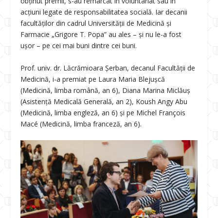
obținut premii, s-au remarcat în voluntariat sau în
acțiuni legate de responsabilitatea socială. Iar decanii
facultăților din cadrul Universității de Medicină și
Farmacie „Grigore T. Popa” au ales – și nu le-a fost
ușor – pe cei mai buni dintre cei buni.
Prof. univ. dr. Lăcrămioara Șerban, decanul Facultății de
Medicină, i-a premiat pe Laura Maria Blejuşcă
(Medicină, limba română, an 6), Diana Marina Miclăuş
(Asistenţă Medicală Generală, an 2), Koush Angy Abu
(Medicină, limba engleză, an 6) și pe Michel François
Macé (Medicină, limba franceză, an 6).