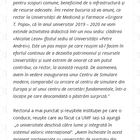
pentru scopuri comune, beneficiind de o infrastructură și
de resurse adecvate. Îmi revine bucuria să va anunț, ca
rector la Universității de Medicină și Farmacie «Grigore
T. Popa», că în anul universitar 2019 – 2020 ne vom
extinde activitatea didactică într-un nou sediu: clădirea
«Nicolae Leon» (fostul sediu al Universității «Petre
Andrei»). Este un pas major pe care reușim să-l facem în
efortul continuu de a dezvolta patrimoniul și resursele
Universității și sunt extrem de onorat că am putut
contribui, ca rector, la această reușită. De asemenea,
avem în vedere inaugurarea unui Centru de Simulare
modern, comparabil cu oricare al centru de simulare din
Europa și al unui centru de cercetări fundamentale, într-o
locație pe care deocamdată o păstrăm surpriză.”
Rectorul a mai punctat și reușitele instituției pe care o
conduce, reușite care au făcut ca UMF Iași să ajungă
„
o universitate deschisă către lume și integrată în
sistemul valoric internațional
”. „
Avem încheiate în acest
moment parteneriate cu universități de prestigiu din