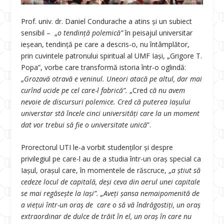
Prof. univ. dr. Daniel Condurache a atins și un subiect
sensibil – „
o tendință polemică”
în peisajul universitar
ieșean, tendință pe care a descris-o, nu întâmplător,
prin cuvintele patronului spiritual al UMF Iași, „Grigore T.
Popa”, vorbe care transformă istoria într-o oglindă:
„
Grozavă otravă e veninul.
Uneori atacă pe altul, dar mai
curînd ucide pe cel care-l fabrică”.
„Cred
că nu avem
nevoie de discursuri polemice. Cred că puterea Iașului
universtar stă încele cinci universități care la un moment
dat vor trebui să fie o universitate unică
”.
Prorectorul UTI le-a vorbit studenților și despre
privilegiul pe care-l au de a studia într-un oraș special ca
Iașul, orașul care, în momentele de răscruce, „
a știut să
cedeze locul de capitală, deși ceva din aerul unei capitale
se mai regăsește la Iași”. „Aveți șansa nemaipomenită de
a viețui într-un oraș de care o să vă îndrăgostiți, un oraș
extraordinar de dulce de trăit în el, un oraș în care nu