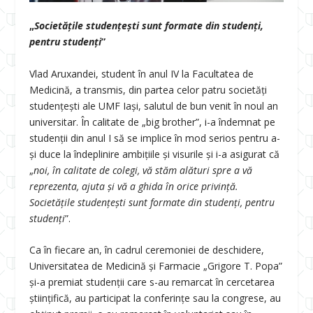
„
Societățile studențești sunt formate din studenți,
pentru studenți
”
Vlad Aruxandei, student în anul IV la Facultatea de
Medicină, a transmis, din partea celor patru societăți
studențești ale UMF Iași, salutul de bun venit în noul an
universitar. În calitate de „big brother”, i-a îndemnat pe
studenții din anul I să se implice în mod serios pentru a-
și duce la îndeplinire ambițiile și visurile și i-a asigurat că
„
noi, în calitate de colegi, vă stăm alături spre a vă
reprezenta, ajuta și vă a ghida în orice privință.
Societățile studențești sunt formate din studenți, pentru
studenți
”.
Ca în fiecare an, în cadrul ceremoniei de deschidere,
Universitatea de Medicină și Farmacie „Grigore T. Popa”
și-a premiat studenții care s-au remarcat în cercetarea
științifică, au participat la conferințe sau la congrese, au