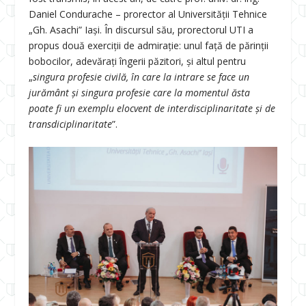
Daniel Condurache – prorector al Universității Tehnice
„Gh. Asachi” Iași. În discursul său, prorectorul UTI a
propus două exerciții de admirație: unul față de părinții
bobocilor, adevărați îngerii păzitori, și altul pentru
„
singura profesie civilă, în care la intrare se face un
jurământ și singura profesie care la momentul ăsta
poate fi un exemplu elocvent de interdisciplinaritate și de
transdiciplinaritate
”.