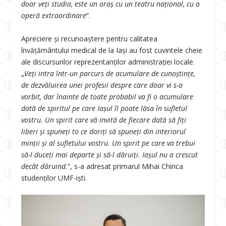
doar veți studia, este un oraș cu un teatru național, cu o
operă extraordinare
”.
Apreciere și recunoaștere pentru calitatea
învățământului medical de la Iași au fost cuvintele cheie
ale discursurilor reprezentanților administrației locale.
„
Veți intra într-un parcurs de acumulare de cunoștințe,
de dezvăluirea unei profesii despre care doar vi s-a
vorbit, dar înainte de toate probabil va fi o acumulare
dată de spiritul pe care Iașul îl poate lăsa în sufletul
vostru. Un spirit care vă invită de fiecare dată să fiți
liberi și spuneți to ce doriți să spuneți din interiorul
minții și al sufletului vostru. Un spirit pe care va trebui
să-l duceți mai departe și să-l dăruiți. Iașul nu a crescut
decât dăruind.
”, s-a adresat primarul Mihai Chirica
studenților UMF-iști.