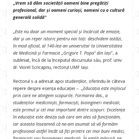
„
Vrem să dăm societății oameni bine pregătiți
profesional, dar și oameni curioși, oameni cu o cultură
generală solidă”
„
Este nu doar un moment special și încărcat de emoție,
dar și un reper istoric pentru noi toți: deschidem astăzi,
în mod oficial, al 140-lea an universitar la Universitatea
de Medicină și Farmacie „Grigore T. Popa” din Iași
”, a
subliniat, încă de la începutul discursului său, prof. univ.
dr. Viorel Scricapriu, rectorul UMF Iași.
Rectorul s-a adresat apoi studenților, oferindu-le câteva
repere despre esența educației – „
Educația este mijlocul
prin care ne atingem scopurile. Formarea dvs., a
studenților mediciniști, farmaciști, bioingineri medicali,
este primul și cel mai important dintre scopuri. Excelența
în educație este deviza sub care am ales să funcționăm,
iar aceasta înseamnă că ne-am asumat să vă formăm
profesional astfel încât să fiți printre cei mai buni medici,
farmaciști sau bioingineri medicali. În egală măsură, ne