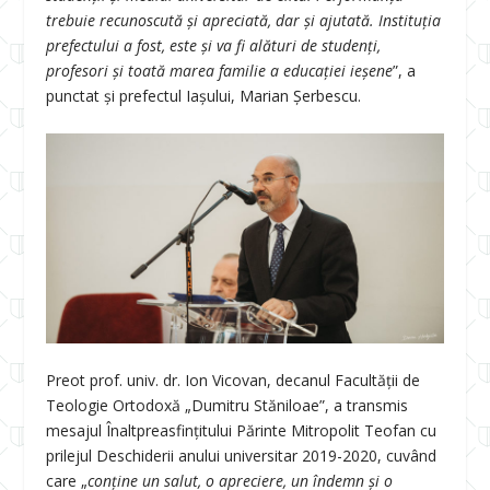
trebuie recunoscută și apreciată, dar și ajutată. Instituția
prefectului a fost, este și va fi alături de studenți,
profesori și toată marea familie a educației ieșene
”, a
punctat și prefectul Iașului, Marian Șerbescu.
Preot prof. univ. dr. Ion Vicovan, decanul Facultății de
Teologie Ortodoxă „Dumitru Stăniloae”, a transmis
mesajul Înaltpreasfinţitului Părinte Mitropolit Teofan cu
prilejul Deschiderii anului universitar 2019-2020, cuvând
care „
conține un salut, o apreciere, un îndemn și o