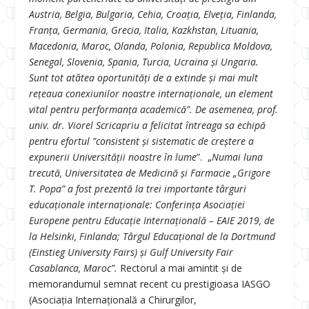
Austria, Belgia, Bulgaria, Cehia, Croația, Elveția, Finlanda,
Franța, Germania, Grecia, Italia, Kazkhstan, Lituania,
Macedonia, Maroc, Olanda, Polonia, Republica Moldova,
Senegal, Slovenia, Spania, Turcia, Ucraina și Ungaria.
Sunt tot atâtea oportunități de a extinde și mai mult
rețeaua conexiunilor noastre internaționale, un element
vital pentru performanța academică”. De asemenea, prof.
univ. dr. Viorel Scricapriu a felicitat întreaga sa echipă
pentru efortul ”consistent și sistematic de creștere a
expunerii Universității noastre în lume
”. „
Numai luna
trecută, Universitatea de Medicină și Farmacie „Grigore
T. Popa” a fost prezentă la trei importante târguri
educaționale internaționale: Conferinţa Asociaţiei
Europene pentru Educaţie Internaţională – EAIE 2019, de
la Helsinki, Finlanda; Târgul Educațional de la Dortmund
(Einstieg University Fairs) și Gulf University Fair
Casablanca, Maroc”.
Rectorul a mai amintit și de
memorandumul semnat recent cu prestigioasa IASGO
(Asociația Internațională a Chirurgilor,