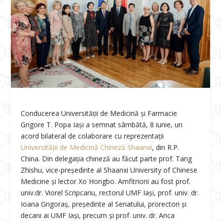
Conducerea Universității de Medicină și Farmacie
Grigore T. Popa Iași a semnat sâmbătă, 8 iunie, un
acord bilateral de colaborare cu reprezentații
Universității de Medicină Chineză Shaanxi
, din R.P.
China. Din delegația chineză au făcut parte prof. Tang
Zhishu, vice-președinte al Shaanxi University of Chinese
Medicine și lector Xo Hongbo. Amfitrioni au fost prof.
univ.dr. Viorel Scripcariu, rectorul UMF Iași, prof. univ. dr.
Ioana Grigoraș, președinte al Senatului, prorectori și
decani ai UMF Iași, precum și prof. univ. dr. Anca