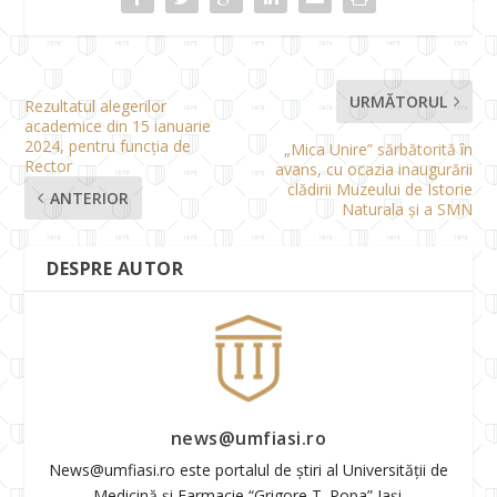
URMĂTORUL
Rezultatul alegerilor
academice din 15 ianuarie
2024, pentru funcția de
„Mica Unire” sărbătorită în
Rector
avans, cu ocazia inaugurării
clădirii Muzeului de Istorie
ANTERIOR
Naturala și a SMN
DESPRE AUTOR
news@umfiasi.ro
News@umfiasi.ro este portalul de știri al Universității de
Medicină și Farmacie “Grigore T. Popa” Iași.