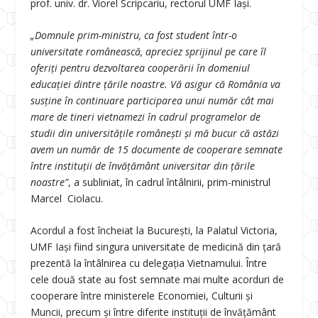
prof. univ. dr. Viorel Scripcariu, rectorul UMF Iași.
„Domnule prim-ministru, ca fost student într-o
universitate românească, apreciez sprijinul pe care îl
oferiţi pentru dezvoltarea cooperării în domeniul
educaţiei dintre ţările noastre. Vă asigur că România va
susţine în continuare participarea unui număr cât mai
mare de tineri vietnamezi în cadrul programelor de
studii din universităţile româneşti şi mă bucur că astăzi
avem un număr de 15 documente de cooperare semnate
între instituţii de învăţământ universitar din ţările
noastre”
, a subliniat, în cadrul întâlnirii, prim-ministrul
Marcel Ciolacu.
Acordul a fost încheiat la București, la Palatul Victoria,
UMF Iași fiind singura universitate de medicină din țară
prezentă la întâlnirea cu delegația Vietnamului. Între
cele două state au fost semnate mai multe acorduri de
cooperare între ministerele Economiei, Culturii și
Muncii, precum și între diferite instituții de învățământ