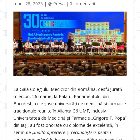
mart. 28, 2025
|
@ Presa
|
0 comentarii
La Gala Colegiului Medicilor din România, desfășurată
miercuri, 26 martie, la Palatul Parlamentului din
București, cele șase universități de medicină și farmacie
tradiționale reunite în Alianța G6 UMF, inclusiv
Universitatea de Medicină și Farmacie „Grigore T. Popa”
din Iași, au fost onorate cu diplome de excelență, în
semn de
„înaltă apreciere și recunoaștere pentru
contribuția adusă la formarea generațiilor de medici și