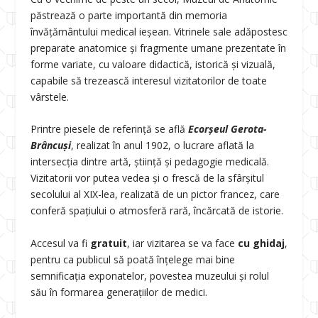
păstrează o parte importantă din memoria
învățământului medical ieșean. Vitrinele sale adăpostesc
preparate anatomice și fragmente umane prezentate în
forme variate, cu valoare didactică, istorică și vizuală,
capabile să trezească interesul vizitatorilor de toate
vârstele.
Printre piesele de referință se află
Ecorșeul Gerota-
Brâncuși
, realizat în anul 1902, o lucrare aflată la
intersecția dintre artă, știință și pedagogie medicală.
Vizitatorii vor putea vedea și o frescă de la sfârșitul
secolului al XIX-lea, realizată de un pictor francez, care
conferă spațiului o atmosferă rară, încărcată de istorie.
Accesul va fi
gratuit
, iar vizitarea se va face
cu ghidaj
,
pentru ca publicul să poată înțelege mai bine
semnificația exponatelor, povestea muzeului și rolul
său în formarea generațiilor de medici.