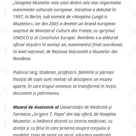
„Noaptea Muzeelor este unul dintre cele mai importante
evenimente culturale europene. Inițiativa a debutat în
1997, la Berlin, sub numele de «Noaptea Lungă a
Muzeelor», iar din 2005 a devenit un brand european
susținut de Ministerul Culturii din Franța, cu sprijinul
UNESCO și al Consiliului Europei. România s-a alăturat
oficial mișcării în același an, evenimentul fiind coordonat,
la nivel național, de Rețeaua Națională a Muzeelor din
România.
Publicul larg, studenții, profesorii, familiile și părinții
însoțiți de copii sunt invitați să descopere un muzeu
aparte, în care trupul omenesc se transformă în lecție,
document și patrimoniu.
Muzeul de Anatomie al
Universității de Medicină și
Farmacie „Grigore T. Popa” din Iași oferă, de Noaptea
Muzeelor, o întâlnire directă cu istoria medicinei, cu
știința și cu felul în care privirea asupra corpului a
modelat, timp de peste un secol, educația medicală