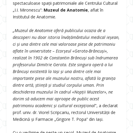
spectaculoase spații patrimoniale ale Centrului Cultural
„I.I. Mironescu”:
Muzeul de Anatomie
, aflat în
Institutul de Anatomie.
„Muzeul de Anatomie oferă publicului ocazia de a
descoperi nu doar istoria învățământului medical ieșean,
ci și una dintre cele mai valoroase piese de patrimoniu
aflate în universitate – Ecorșeul «Gerota-Brâncuși»,
realizat în 1902 de Constantin Brâncuși sub îndrumarea
profesorului Dimitrie Gerota. Este singura operă a lui
Brâncuși existentă la Iași și una dintre cele mai
importante piese ale muzeului nostru, aflată la granița
dintre artă, știință și studiul corpului uman. Prin
deschiderea muzeului în cadrul «Nopții Muzeelor», ne
dorim să aducem mai aproape de public acest
patrimoniu academic și cultural excepțional
”, a declarat
prof. univ. dr. Viorel Scripcariu, rectorul Universității de
Medicină și Farmacie „Grigore T. Popa” din Iași.
Cu o vechime de peste un secol, Muzeul de Anatomie