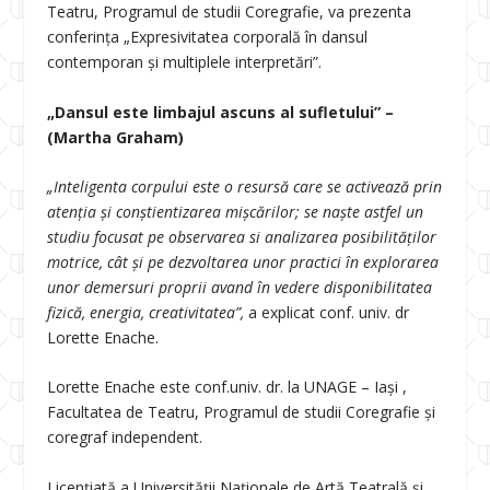
Teatru, Programul de studii Coregrafie, va prezenta
conferința „Expresivitatea corporală în dansul
contemporan și multiplele interpretări”.
„Dansul este limbajul ascuns al sufletului” –
(Martha Graham)
„Inteligenta corpului este o resursă care se activează prin
atenția și conștientizarea mișcărilor; se naște astfel un
studiu focusat pe observarea si analizarea posibilităților
motrice, cât și pe dezvoltarea unor practici în explorarea
unor demersuri proprii avand în vedere disponibilitatea
fizică, energia, creativitatea”,
a explicat conf. univ. dr
Lorette Enache.
Lorette Enache este conf.univ. dr. la UNAGE – Iași ,
Facultatea de Teatru, Programul de studii Coregrafie și
coregraf independent.
Licențiată a Universității Naţionale de Artă Teatrală și